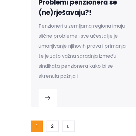
Problemi penzionera se
(ne)rješavaju?!
Penzioneri u zemljama regiona imaju
slične probleme i sve učestalije je
umanjivanje njihovih prava i primanja,
te je zato važna saradnja između
sindikata penzionera kako bi se
skrenula pažnja i
1
2