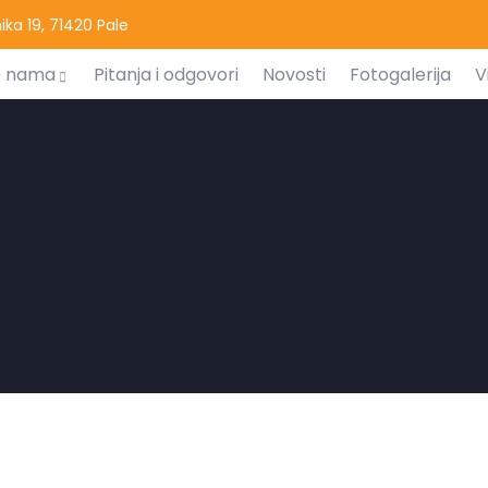
ka 19, 71420 Pale
 nama
Pitanja i odgovori
Novosti
Fotogalerija
V