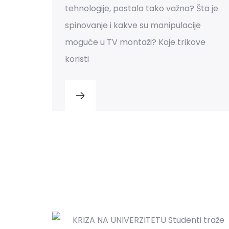
tehnologije, postala tako važna? Šta je
spinovanje i kakve su manipulacije
moguće u TV montaži? Koje trikove
koristi