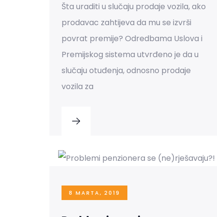
Šta uraditi u slučaju prodaje vozila, ako
prodavac zahtijeva da mu se izvrši
povrat premije? Odredbama Uslova i
Premijskog sistema utvrđeno je da u
slučaju otuđenja, odnosno prodaje
vozila za
8 MARTA, 2019