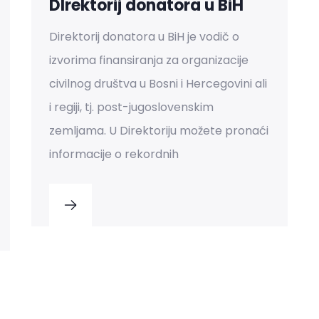
DIrektorij donatora u BiH
Direktorij donatora u BiH je vodič o
izvorima finansiranja za organizacije
civilnog društva u Bosni i Hercegovini ali
i regiji, tj. post-jugoslovenskim
zemljama. U Direktoriju možete pronaći
informacije o rekordnih