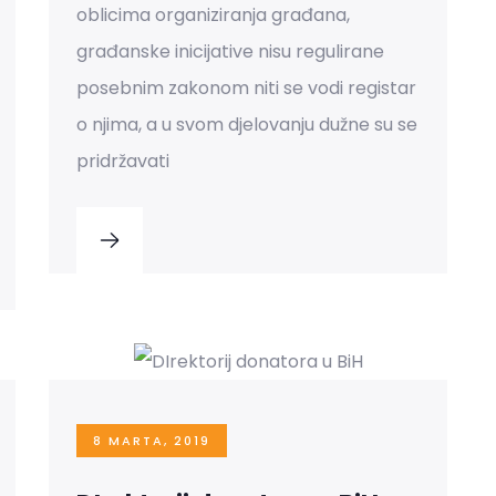
oblicima organiziranja građana,
građanske inicijative nisu regulirane
posebnim zakonom niti se vodi registar
o njima, a u svom djelovanju dužne su se
pridržavati
8 MARTA, 2019