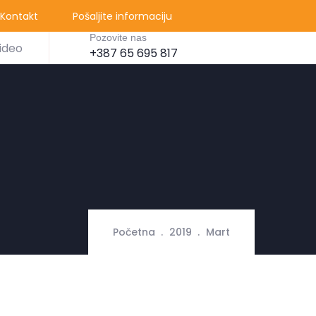
Kontakt
Pošaljite informaciju
Pozovite nas
ideo
+387 65 695 817
Početna
2019
Mart