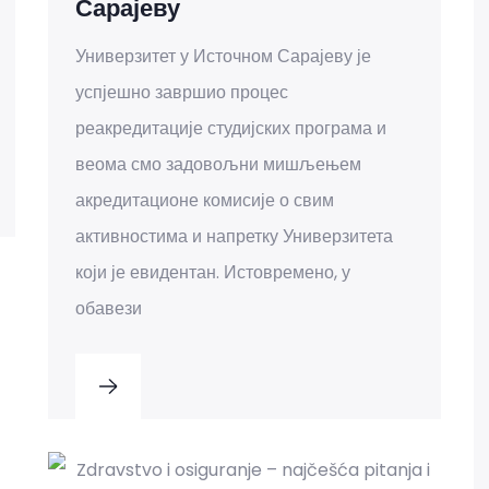
Сарајеву
Универзитет у Источном Сарајеву је
успјешно завршио процес
реакредитације студијских програма и
веома смо задовољни мишљењем
акредитационе комисије о свим
активностима и напретку Универзитета
који је евидентан. Истовремено, у
обавези