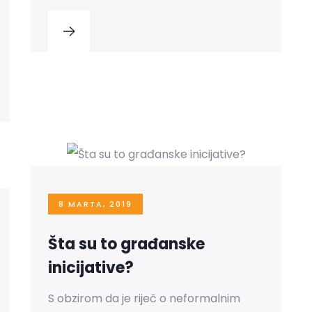
8 MARTA, 2019
Šta su to građanske
inicijative?
S obzirom da je riječ o neformalnim