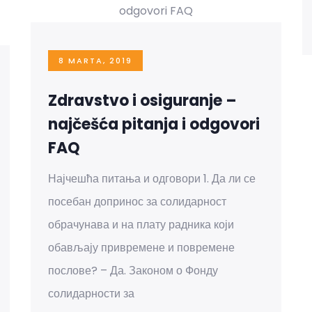
8 MARTA, 2019
Zdravstvo i osiguranje –
najčešća pitanja i odgovori
FAQ
Најчешћа питања и одговори 1. Да ли се
посебан допринос за солидарност
обрачунава и на плату радника који
обављају привремене и повремене
послове? – Да. Законом о Фонду
солидарности за