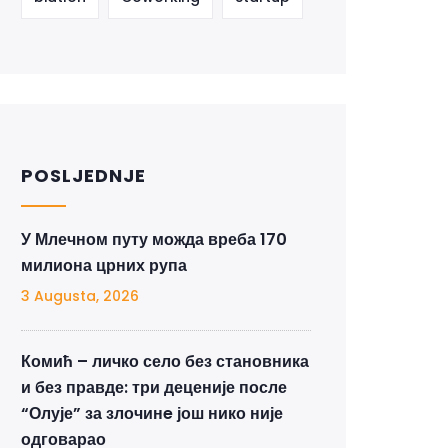
POSLJEDNJE
У Млечном путу можда вреба 170
милиона црних рупа
3 Augusta, 2026
Комић – личко село без становника
и без правде: три деценије после
“Олује” за злочинe још нико није
одговарао