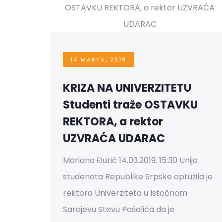
14 MARTA, 2019
KRIZA NA UNIVERZITETU
Studenti traže OSTAVKU
REKTORA, a rektor
UZVRAĆA UDARAC
Mariana Đurić 14.03.2019. 15:30 Unija
studenata Republike Srpske optužila je
rektora Univerziteta u Istočnom
Sarajevu Stevu Pašalića da je