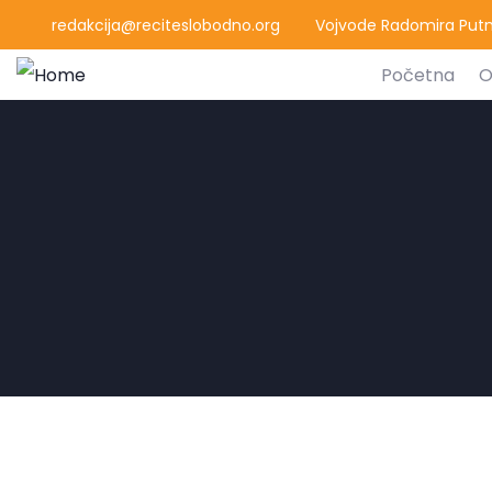
redakcija@reciteslobodno.org
Vojvode Radomira Putni
Početna
O