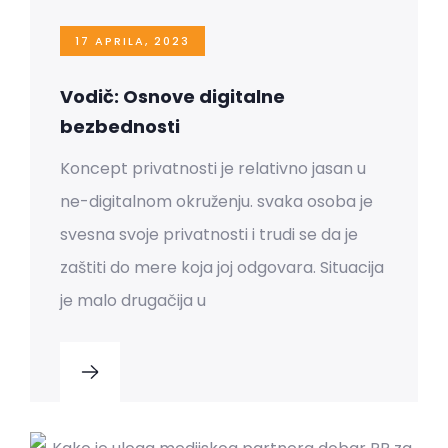
17 APRILA, 2023
Vodič: Osnove digitalne
bezbednosti
Koncept privatnosti je relativno jasan u
ne-digitalnom okruženju. svaka osoba je
svesna svoje privatnosti i trudi se da je
zaštiti do mere koja joj odgovara. Situacija
je malo drugačija u