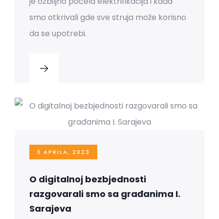
je ozbiljno počela elektrifikacija i kada
smo otkrivali gde sve struja može korisno
da se upotrebi.
3 APRILA, 2023
O digitalnoj bezbjednosti
razgovarali smo sa građanima I.
Sarajeva