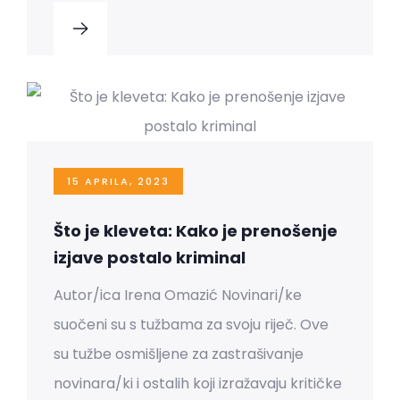
15 APRILA, 2023
Što je kleveta: Kako je prenošenje
izjave postalo kriminal
Autor/ica Irena Omazić Novinari/ke
suočeni su s tužbama za svoju riječ. Ove
su tužbe osmišljene za zastrašivanje
novinara/ki i ostalih koji izražavaju kritičke