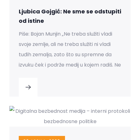
Ljubica Gojgić: Ne sme se odstupiti
od istine
Piše: Bojan Munjin „Ne treba služiti vladi
svoje zemlje, ali ne treba služiti ni vladi
tuđih zemalja, zato što su spremne da
izvuku ček i podrže medij u kojem radiš. Ne