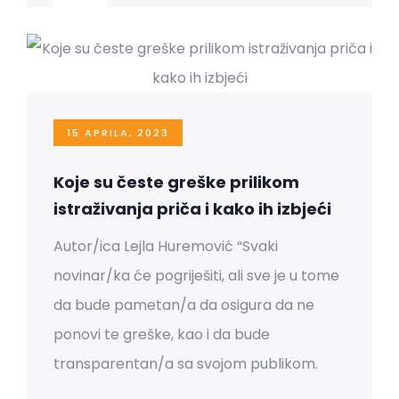
15 APRILA, 2023
Koje su česte greške prilikom
istraživanja priča i kako ih izbjeći
Autor/ica Lejla Huremović “Svaki
novinar/ka će pogriješiti, ali sve je u tome
da bude pametan/a da osigura da ne
ponovi te greške, kao i da bude
transparentan/a sa svojom publikom.