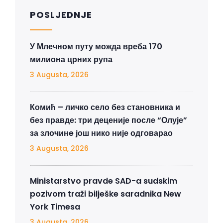
POSLJEDNJE
У Млечном путу можда вреба 170
милиона црних рупа
3 Augusta, 2026
Комић – личко село без становника и
без правде: три деценије после “Олује”
за злочинe још нико није одговарао
3 Augusta, 2026
Ministarstvo pravde SAD-a sudskim
pozivom traži bilješke saradnika New
York Timesa
3 Augusta, 2026