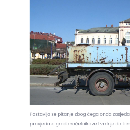
Postavlja se pitanje zbog čega onda zasjeda K
provjerimo gradonačelnikove tvrdnje da li im