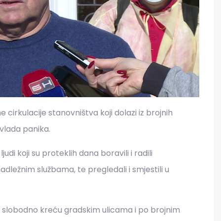
cirkulacije stanovništva koji dolazi iz brojnih
 vlada panika.
di koji su proteklih dana boravili i radili
li nadležnim službama, te pregledali i smjestili u
e slobodno kreću gradskim ulicama i po brojnim