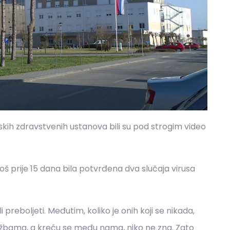
nskih zdravstvenih ustanova bili su pod strogim video
još prije 15 dana bila potvrđena dva slučaja virusa
 preboljeti. Međutim, koliko je onih koji se nikada,
službama, a kreću se među nama, niko ne zna. Zato