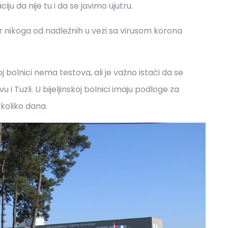
ciju da nije tu i da se javimo ujutru.
jer nikoga od nadležnih u vezi sa virusom korona
j bolnici nema testova, ali je važno istaći da se
u i Tuzli. U bijeljinskoj bolnici imaju podloge za
nekoliko dana.