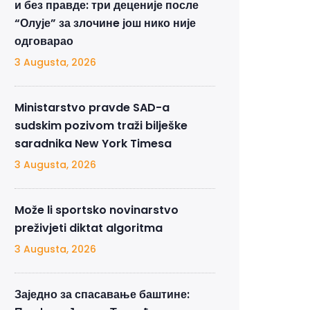
и без правде: три деценије после
“Олује” за злочинe још нико није
одговарао
3 Augusta, 2026
Ministarstvo pravde SAD-a
sudskim pozivom traži bilješke
saradnika New York Timesa
3 Augusta, 2026
Može li sportsko novinarstvo
preživjeti diktat algoritma
3 Augusta, 2026
Заједно за спасавање баштине: