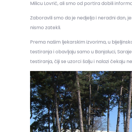
Milicu Lovrić, ali smo od portira dobili informa
Zaboravili smo da je nedjelja i neradni dan, 
nismo zatekli.
Prema našim ljekarskim izvorima, u bijeljinsko
testiranja i obavljaju samo u Banjaluci, Sarajev
testiranja, čiji se uzorci šalju i nalazi čekaju 