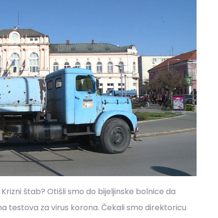
rizni štab? Otišli smo do bijeljinske bolnice da
a testova za virus korona. Čekali smo direktoricu