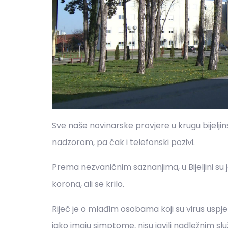
Sve naše novinarske provjere u krugu bijelji
nadzorom, pa čak i telefonski pozivi.
Prema nezvaničnim saznanjima, u Bijeljini su 
korona, ali se krilo.
Riječ je o mlađim osobama koji su virus uspjeli
iako imaju simptome, nisu javili nadležnim 