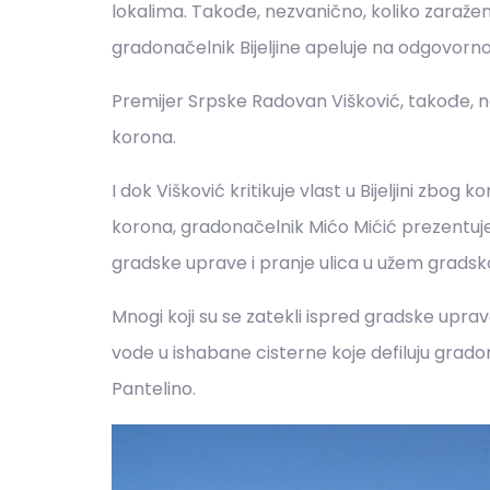
lokalima. Takođe, nezvanično, koliko zaraženi
gradonačelnik Bijeljine apeluje na odgovorno
Premijer Srpske Radovan Višković, takođe, ne
korona.
I dok Višković kritikuje vlast u Bijeljini zbo
korona, gradonačelnik Mićo Mićić prezentuje 
gradske uprave i pranje ulica u užem grads
Mnogi koji su se zatekli ispred gradske uprav
vode u ishabane cisterne koje defiluju gra
Pantelino.