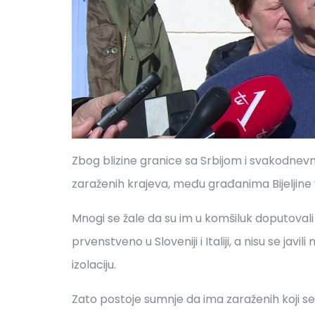
Zbog blizine granice sa Srbijom i svakodnevne 
zaraženih krajeva, među građanima Bijeljine
Mnogi se žale da su im u komšiluk doputovali lju
prvenstveno u Sloveniji i Italiji, a nisu se javi
izolaciju.
Zato postoje sumnje da ima zaraženih koji s