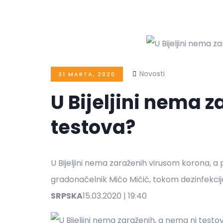
Novosti
31 MARTA, 2020
U Bijeljini nema 
testova?
U Bijeljini nema zaraženih virusom korona, a
gradonačelnik Mićo Mićić, tokom dezinfekcij
SRPSKA
15.03.2020 | 19:40