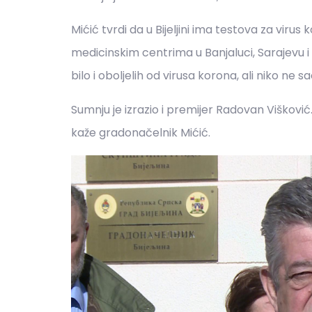
Mićić tvrdi da u Bijeljini ima testova za virus
medicinskim centrima u Banjaluci, Sarajevu i 
bilo i oboljelih od virusa korona, ali niko ne 
Sumnju je izrazio i premijer Radovan Viškovi
kaže gradonačelnik Mićić.