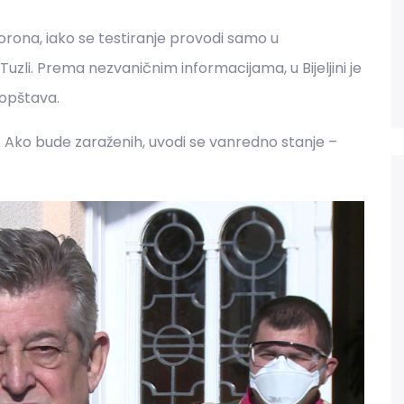
 korona, iako se testiranje provodi samo u
Tuzli. Prema nezvaničnim informacijama, u Bijeljini je
saopštava.
ć. Ako bude zaraženih, uvodi se vanredno stanje –