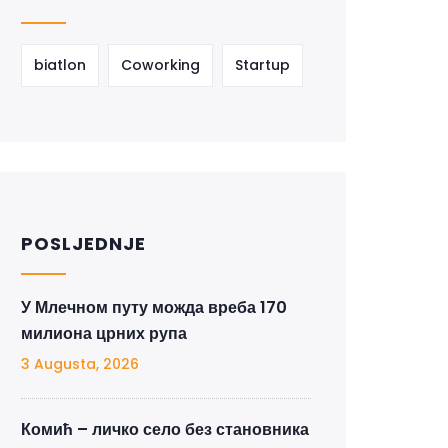
biatlon
Coworking
Startup
POSLJEDNJE
У Млечном путу можда вреба 170
милиона црних рупа
3 Augusta, 2026
Комић – личко село без становника