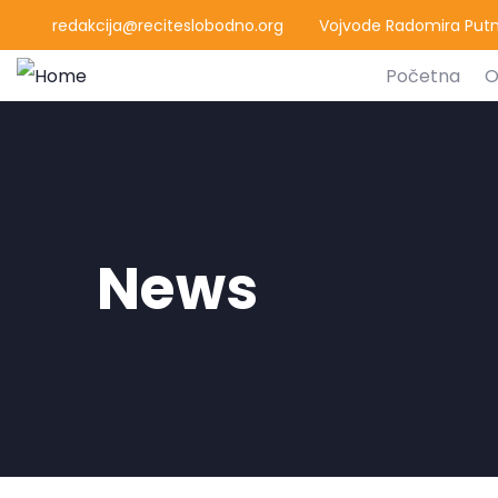
redakcija@reciteslobodno.org
Vojvode Radomira Putni
Početna
O
News