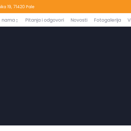
ka 19, 71420 Pale
 nama
Pitanja i odgovori
Novosti
Fotogalerija
V