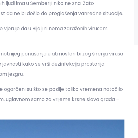
h ljudi ima u Semberiji niko ne zna. Zato
st da ne bi došlo do proglašenja vanredne situacije.
 vjeruje da u Bijeljini nema zaraženih virusom
g komotnijeg ponašanja u atmosferi brzog širenja virusa
javnosti kako se vrši dezinfekcija prostorija
kom jezgru.
e ogorčeni su što se poslije toliko vremena natočilo
dom, uglavnom samo za vrijeme krsne slava grada –