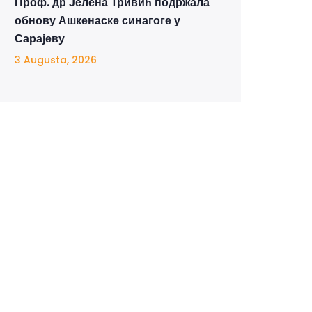
Проф. др Јелена Тривић подржала
обнову Ашкенаске синагоге у
Сарајеву
3 Augusta, 2026