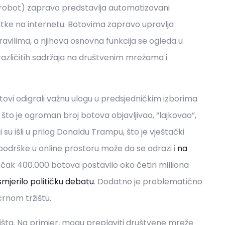
od robot) zapravo predstavlja automatizovani
datke na internetu. Botovima zapravo upravlja
avilima, a njihova osnovna funkcija se ogleda u
različitih sadržaja na društvenim mrežama i
ovi odigrali važnu ulogu u predsjedničkim izborima
 što je ogroman broj botova objavljivao, “lajkovao”,
i su išli u prilog Donaldu Trampu, što je vještački
 podrške u online prostoru može da se odrazi i
na
čak 400.000 botova postavilo oko četiri milliona
smjerilo političku debatu
. Dodatno je problematično
crnom tržištu.
žišta. Na primjer, mogu preplaviti društvene mreže