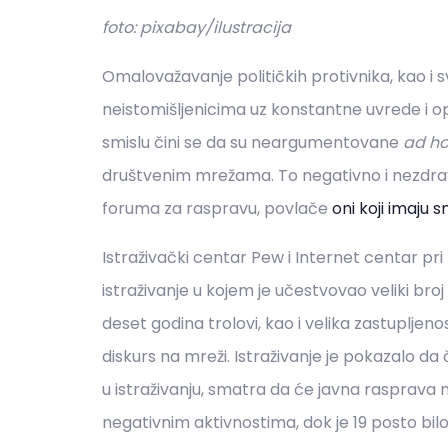
foto: pixabay/ilustracija
Omalovažavanje političkih protivnika, kao i
neistomišljenicima uz konstantne uvrede i op
smislu čini se da su neargumentovane
ad h
društvenim mrežama. To negativno i nezdravo 
foruma za raspravu, povlače
oni koji imaju 
Istraživački centar Pew i Internet centar pri 
istraživanje u kojem je učestvovao veliki broj 
deset godina trolovi, kao i velika zastupljeno
diskurs na mreži. Istraživanje je pokazalo da
u istraživanju, smatra da će javna rasprava 
negativnim aktivnostima, dok je 19 posto bilo