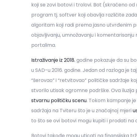
koji se zovi botovi i trolovi. Bot (skraćeno 
program tj. softver koji obavlja različite za
algoritam koji radi prema jasno utvrđenim pr
objavljivanju, umnožavanju i komentarisanju 
portalima.
Istraživanje iz 2018.
godine pokazuje da su bot
u SAD-u 2016. godine. Jedan od razloga je taj
“šerovao” i “retvitovao” političke sadržaje koj
stvorilo utisak ogromne podrške. Ova iluzija
stvarnu političku scenu
. Tokom kampanje je 
sadržaja na Tviteru što je u značajnoj mjeri
u
to što se ovi botovi mogu kupiti i prodati na 
Botovi takođe mogu uticati na finansijska tr