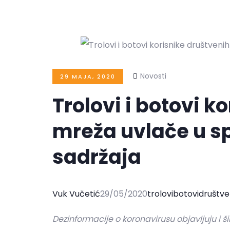
Novosti
29 MAJA, 2020
Trolovi i botovi k
mreža uvlače u sp
sadržaja
Vuk Vučetić
29/05/2020
trolovi
botovi
društv
Dezinformacije o koronavirusu objavljuju i šire