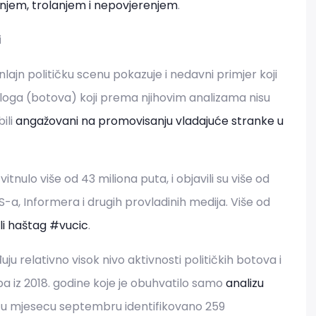
anjem, trolanjem i nepovjerenjem
.
i
lajn političku scenu pokazuje i nedavni primjer koji
 naloga (botova) koji prema njihovim analizama nisu
bili
angažovani na promovisanju vladajuće stranke u
itnulo više od 43 miliona puta, i objavili su više od
SNS-a, Informera i drugih provladinih medija. Više od
ili haštag #vucic
.
ju relativno visok nivo aktivnosti političkih botova i
ba iz 2018. godine koje je obuhvatilo samo
analizu
 u mjesecu septembru identifikovano 259