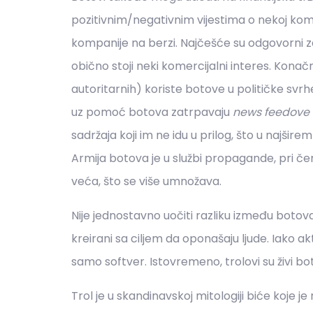
pozitivnim/negativnim vijestima o nekoj komp
kompanije na berzi. Najčešće su odgovorni z
obično stoji neki komercijalni interes. Konač
autoritarnih) koriste botove u političke svrhe.
uz pomoć botova zatrpavaju
news feedove
sadržaja koji im ne idu u prilog, što u najšir
Armija botova je u službi propagande, pri č
veća, što se više umnožava.
Nije jednostavno uočiti razliku između botova
kreirani sa ciljem da oponašaju ljude. Iako ak
samo softver. Istovremeno, trolovi su živi bot
Trol je u skandinavskoj mitologiji biće koje je