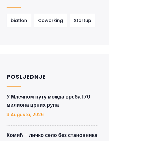
biatlon
Coworking
Startup
POSLJEDNJE
У Млечном путу можда вреба 170
милиона црних рупа
3 Augusta, 2026
Комић – личко село без становника