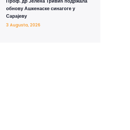
Проф. др Јелена Тривић подржала
обнову Ашкенаске синагоге у
Сарајеву
3 Augusta, 2026