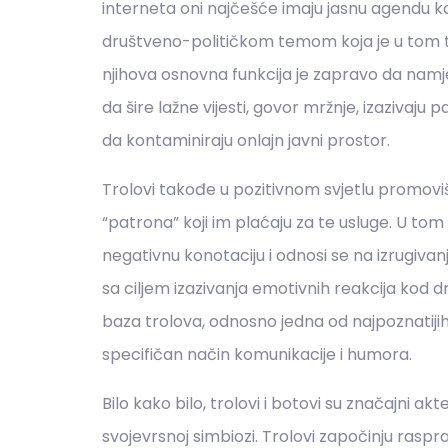
interneta oni najčešće imaju jasnu agendu koju
društveno-političkom temom koja je u tom t
njihova osnovna funkcija je zapravo da namje
da šire lažne vijesti, govor mržnje, izazivaju 
da kontaminiraju onlajn javni prostor.
Trolovi takođe u pozitivnom svjetlu promovišu 
“patrona” koji im plaćaju za te usluge. U tom s
negativnu konotaciju i odnosi se na izrugivanj
sa ciljem izazivanja emotivnih reakcija kod dr
baza trolova, odnosno jedna od najpoznatijih
specifičan način komunikacije i humora.
Bilo kako bilo, trolovi i botovi su značajni ak
svojevrsnoj simbiozi. Trolovi započinju raspr