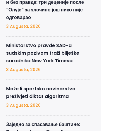
и без правде: три деценије после
“Олује” за злочинe још нико није
одговарао
3 Augusta, 2026
Ministarstvo pravde SAD-a
sudskim pozivom traži bilješke
saradnika New York Timesa
3 Augusta, 2026
Može li sportsko novinarstvo
preživjeti diktat algoritma
3 Augusta, 2026
Заједно за спасавање баштине: