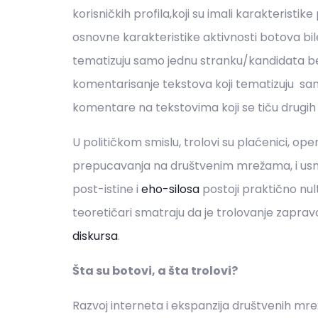
korisničkih profila,koji su imali karakteristik
osnovne karakteristike aktivnosti botova bil
tematizuju samo jednu stranku/kandidata b
komentarisanje tekstova koji tematizuju sa
komentare na tekstovima koji se tiču drugi
U političkom smislu, trolovi su plaćenici, oper
prepucavanja na društvenim mrežama, i usmje
post-istine i
eho-silosa
postoji praktično nu
teoretičari smatraju da je trolovanje zapra
diskursa
.
Šta su botovi, a šta trolovi?
Razvoj interneta i ekspanzija društvenih mre