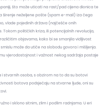
aniji, što može uticati na rast/pad cijena dionica te
a širenje neželjene pošte (spam e-mail) iza čega
no, vlade pojedinih država (najčešće onih
 Tokom političkih kriza, ili potencijalnih revolucija,
različitim objavama, kako bi se smanjila vidljivost
em smislu može da utiče na slobodu govora i mišljenja.
emu vjerodostojnost i važnost nekog sadržaja postaje
 i stvarnih osoba, s obzirom na to da su botovi
tivnosti botova podsjećaju na stvarne ljude, oni su
ovi.
 ružno i sklono sitnim, zlim i podlim radnjama. U eri