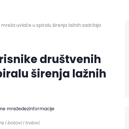
orisnike društvenih
iralu širenja lažnih
ene mreže
dezinformacije
 i botovi i trolovi.