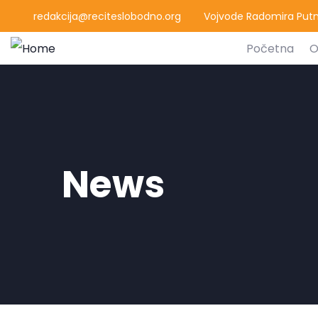
redakcija@reciteslobodno.org
Vojvode Radomira Putni
Početna
O
News