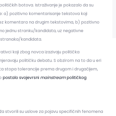
e političkih botova. Istraživanje je pokazalo da su
e: a) pozitivno komentarisanje tekstova koji
ez komentara na drugim tekstovima, b) pozitivno
mo jednu stranku/kandidata, uz negativne
h stranaka/kandidata.
ativci koji zbog novca izazivaju politička
ravaju političku debatu. S obzirom na to da u eri
lta stopa tolerancije prema drugom i drugačijem,
vo
postalo svojevrsni
mainstream
političkog
ža stvorili su uslove za pojavu specifičnih fenomena