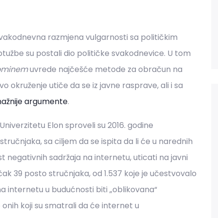
 svakodnevna razmjena vulgarnosti sa političkim
tužbe su postali dio političke svakodnevice. U tom
ominem
uvrede najčešće metode za obračun na
okruženje utiče da se iz javne rasprave, ali i sa
snažnije argumente
.
Univerzitetu Elon sproveli su 2016. godine
stručnjaka, sa ciljem da se ispita da li će u narednih
st negativnih sadržaja na internetu, uticati na javni
 čak 39 posto stručnjaka, od 1.537 koje je učestvovalo
na internetu u budućnosti biti „oblikovana“
 onih koji su smatrali da će internet u