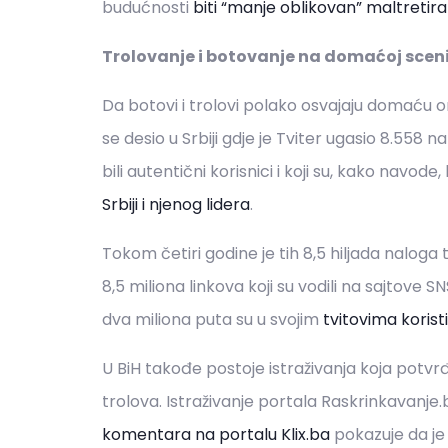
budućnosti
biti “manje oblikovan” maltretir
Trolovanje i botovanje na domaćoj scen
Da botovi i trolovi polako osvajaju domaću on
se desio u Srbiji gdje je Tviter ugasio 8.558
bili autentični korisnici i koji su, kako navode, 
Srbiji i njenog lidera
.
Tokom četiri godine je tih 8,5 hiljada naloga tv
8,5 miliona linkova koji su vodili na sajtove 
dva miliona puta su u svojim
tvitovima korist
U BiH takođe postoje istraživanja koja potvrđu
trolova. Istraživanje portala Raskrinkavanje.
komentara na portalu Klix.ba
pokazuje da je