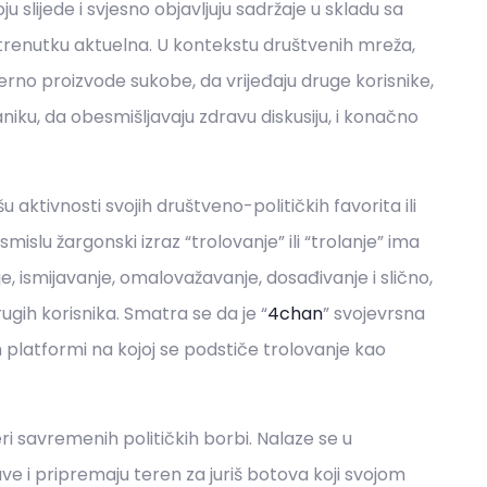
 slijede i svjesno objavljuju sadržaje u skladu sa
renutku aktuelna. U kontekstu društvenih mreža,
rno proizvode sukobe, da vrijeđaju druge korisnike,
paniku, da obesmišljavaju zdravu diskusiju, i konačno
aktivnosti svojih društveno-političkih favorita ili
mislu žargonski izraz “trolovanje” ili “trolanje” ima
e, ismijavanje, omalovažavanje, dosađivanje i slično,
ugih korisnika. Smatra se da je “
4chan
” svojevrsna
 platformi na kojoj se podstiče trolovanje kao
teri savremenih političkih borbi. Nalaze se u
ave i pripremaju teren za juriš botova koji svojom