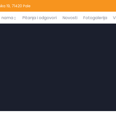
ka 19, 71420 Pale
 nama
Pitanja i odgovori
Novosti
Fotogalerija
V