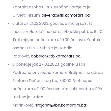
Kontakt osoba u PPK Istočno Sarajevo je
Olivera Hršum,
oliverac@is.komorars.ba
;
u utorak 21.02.2023. godine, u maloj sali „SL
Industry Hotela“, na adresi Nikšićki put bb, 89101
Trebinje, sa početkom u 10:00 časova. Kontakt
osoba u PPK Trebinje je Dobrila
Ratković,
dobrilar@tb.komorars.ba
;
u ponedjeljak 27.02.2023. godine, u sali
Područne privredne komore Bijeljina , na adresi
Stefana Dečanskog bb, 76000 Bijeljina, sa
početkom u 11:00 časova. Kontakt osoba u PPK
Bijeljina je Srđan
Marinković,
srdjanm@bn.komorars.ba
;