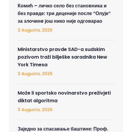
Комић – личко село без становника и
без правде: три деценије после “Олује”
за злочинe још нико није одговарао
3 Augusta, 2026
Ministarstvo pravde SAD-a sudskim
pozivom traži bilješke saradnika New
York Timesa
3 Augusta, 2026
Može li sportsko novinarstvo preživjeti
diktat algoritma
3 Augusta, 2026
Заједно за спасавање баштине: Проф.