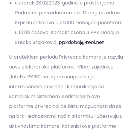
u utorak 28.02.2023. godine, u prostorijama
Područne privredne komore Doboj, na adresi
Srpskih sokolova 1, 74000 Doboj, sa početkom
u 10:00 časova. Kontakt osoba u PPK Doboj je
Srecko Stojaković,
ppkdoboj@teol.net
U proteklom periodu Privredna komora je razvila
novu elektronsku platformu i Viber zajednicu
„InfoBiz PKRS“, sa ciljem unapređenja
informisanosti privrede i komunikacije sa
komorskim sistemom. Korištenjem ove
platforme privrednici će biti u mogućnosti da se
na brži i jednostavniji način informišu i učestvuju u
aktivnostima Komore. Korisnici ove platforme