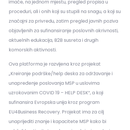
imaće, na jednom mjestu, pregled propisa u
proceduri, ali i onih koji su stupili na snagu, a koji su
značajni za privredu, zatim pregled javnih poziva
objavljenih za sufinansiranje poslovnih akrivnosti,
aktuelnih edukacija, B2B susreta i drugih
komorskih aktivnosti.
Ova platforma je razvijena kroz projekat
„Kreiranje podrške/help deska za održavanje i
unapređenje poslovanja MSP u uslovima
uzrokovanim COVID 19 – HELP DESK“, a koji
sufinansira Evropska unija kroz program
EU4Business Recovery. Projekat ima za cilj
unaprijediti znanje i kapacitete MSP kako bi