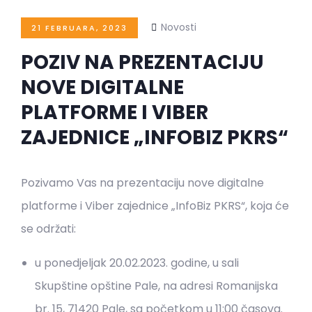
Novosti
21 FEBRUARA, 2023
POZIV NA PREZENTACIJU
NOVE DIGITALNE
PLATFORME I VIBER
ZAJEDNICE „INFOBIZ PKRS“
Pozivamo Vas na prezentaciju nove digitalne
platforme i Viber zajednice „InfoBiz PKRS“, koja će
se održati:
u ponedjeljak 20.02.2023. godine, u sali
Skupštine opštine Pale, na adresi Romanijska
br. 15, 71420 Pale, sa početkom u 11:00 časova.