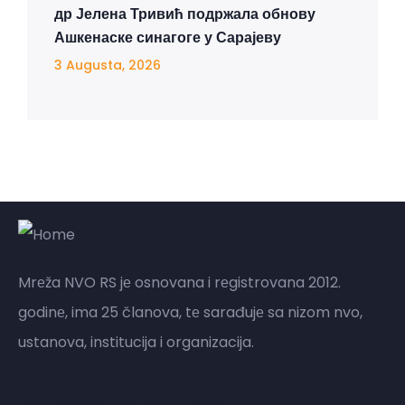
др Јелена Тривић подржала обнову
Ашкенаске синагоге у Сарајеву
3 Augusta, 2026
Mrеža NVO RS jе osnovana i rеgistrovana 2012.
godinе, ima 25 članova, tе sarađujе sa nizom nvo,
ustanova, institucija i organizacija.
Mreža NVO RS