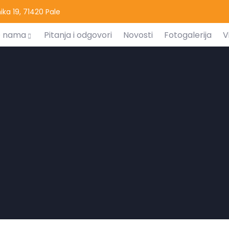
ka 19, 71420 Pale
 nama
Pitanja i odgovori
Novosti
Fotogalerija
V