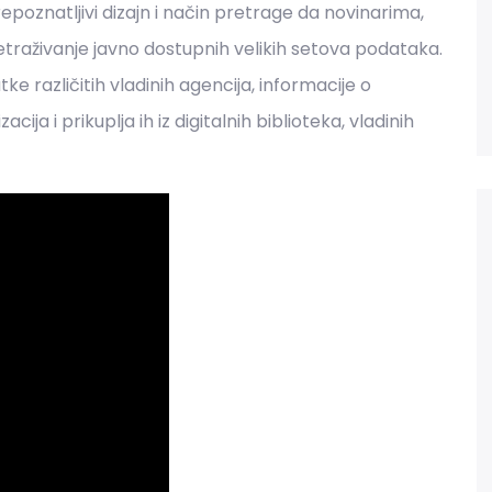
epoznatljivi dizajn i način pretrage da novinarima,
etraživanje javno dostupnih velikih setova podataka.
tke različitih vladinih agencija, informacije o
ja i prikuplja ih iz digitalnih biblioteka, vladinih