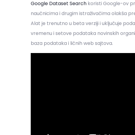
Google Dataset Search
koristi Google-ov pr
naučnicima i drugim istraživačima olakša pr
Alat je trenutno u beta verziji i uključuje poda
vremenu i setove podataka novinskih organizaci
baza podataka i ličnih web sajtova.