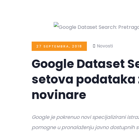
Novosti
27 SEPTEMBRA, 2018
Google Dataset S
setova podataka z
novinare
Google je pokrenuo novi specijalizirani istraž
pomogne u pronalaženju javno dostupnih 