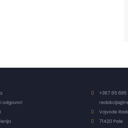
eža NVO RS
Kontak
a
+387 65 695 
 i odgovori
redakcija@r
i
Vojvode Rado
erija
71420 Pale