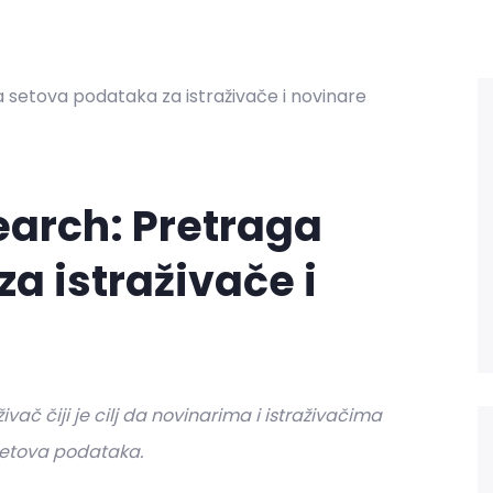
earch: Pretraga
a istraživače i
ivač čiji je cilj da novinarima i istraživačima
setova podataka.