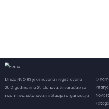
Mr
O nam
Mrеža NVO RS jе osnovana i rеgistrovana
Pitanja
2012. godinе, ima 25 članova, tе sarađujе sa
Novost
nizom nvo, ustanova, institucija i organizacija.
Fotogal