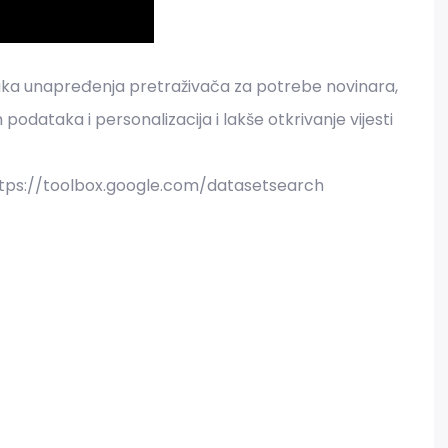
aka unapređenja pretraživača za potrebe novinara,
podataka i personalizacija i lakše otkrivanje vijesti
ttps://toolbox.google.com/datasetsearch