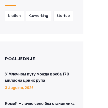
biatlon
Coworking
Startup
POSLJEDNJE
У Млечном путу можда вреба 170
милиона црних рупа
3 Augusta, 2026
Комић – личко село без становника