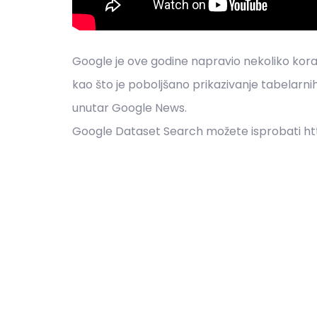
Google je ove godine napravio nekoliko kor
kao što je poboljšano prikazivanje tabelarnih 
unutar Google News.
Google Dataset Search možete isprobati h