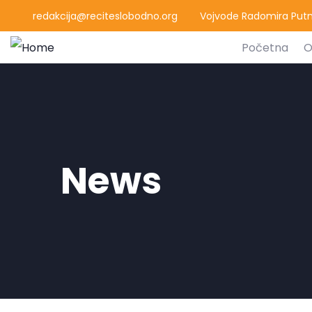
redakcija@reciteslobodno.org
Vojvode Radomira Putni
Početna
O
News