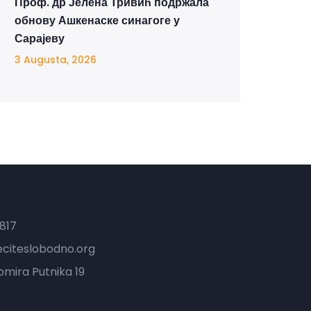
Проф. др Јелена Тривић подржала
обнову Ашкенаске синагоге у
Сарајеву
3 Augusta, 2026
t
817
eciteslobodno.org
mira Putnika 19