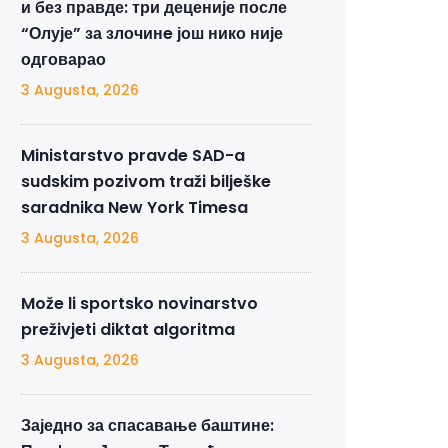
и без правде: три деценије после
“Олује” за злочинe још нико није
одговарао
3 Augusta, 2026
Ministarstvo pravde SAD-a
sudskim pozivom traži bilješke
saradnika New York Timesa
3 Augusta, 2026
Može li sportsko novinarstvo
preživjeti diktat algoritma
3 Augusta, 2026
Заједно за спасавање баштине: