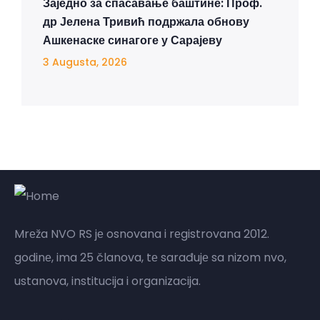
Заједно за спасавање баштине: Проф.
др Јелена Тривић подржала обнову
Ашкенаске синагоге у Сарајеву
3 Augusta, 2026
Mrеža NVO RS jе osnovana i rеgistrovana 2012.
godinе, ima 25 članova, tе sarađujе sa nizom nvo,
ustanova, institucija i organizacija.