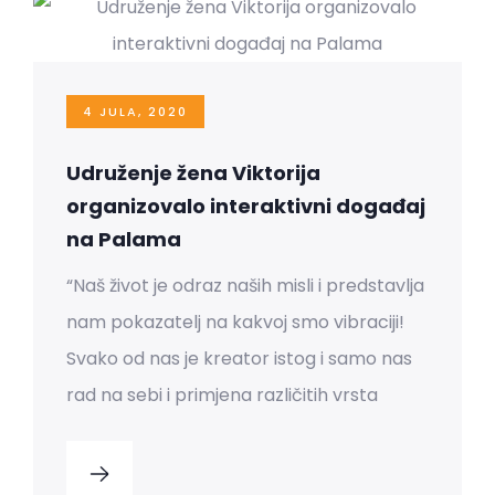
4 JULA, 2020
Udruženje žena Viktorija
organizovalo interaktivni događaj
na Palama
“Naš život je odraz naših misli i predstavlja
nam pokazatelj na kakvoj smo vibraciji!
Svako od nas je kreator istog i samo nas
rad na sebi i primjena različitih vrsta