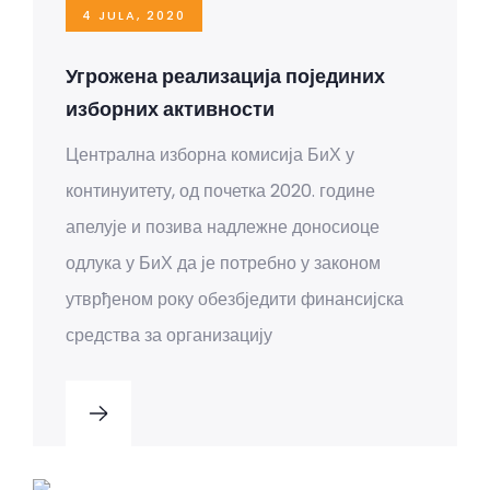
4 JULA, 2020
Угрожена реализација појединих
изборних активности
Централна изборна комисија БиХ у
континуитету, од почетка 2020. године
апелује и позива надлежне доносиоце
одлука у БиХ да је потребно у законом
утврђеном року обезбједити финансијска
средства за организацију