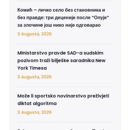
Комић – личко село без становника и
без правде: три деценије после “Олује”
за злочинe још нико није одговарао
3 Augusta, 2026
Ministarstvo pravde SAD-a sudskim
pozivom traži bilješke saradnika New
York Timesa
3 Augusta, 2026
Može li sportsko novinarstvo preživjeti
diktat algoritma
3 Augusta, 2026