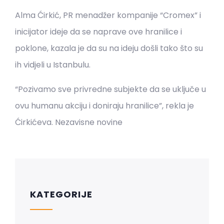
Alma Ćirkić, PR menadžer kompanije “Cromex” i
inicijator ideje da se naprave ove hranilice i
poklone, kazala je da su na ideju došli tako što su
ih vidjeli u Istanbulu.
“Pozivamo sve privredne subjekte da se uključe u
ovu humanu akciju i doniraju hranilice”, rekla je
Ćirkićeva. Nezavisne novine
KATEGORIJE