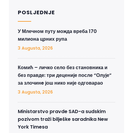
POSLJEDNJE
У Млечном путу можда вреба 170
милиона црних рупа
3 Augusta, 2026
Комић – личко село без становника и
без правде: три деценије после “Олује”
за злочинe још нико није одговарао
3 Augusta, 2026
Ministarstvo pravde SAD-a sudskim
pozivom traži bilješke saradnika New
York Timesa