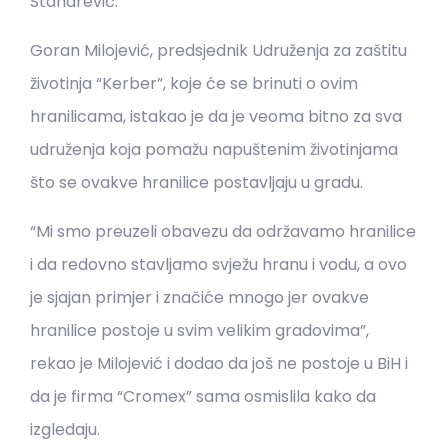
Stanarević.
Goran Milojević, predsjednik Udruženja za zaštitu
životinja “Kerber”, koje će se brinuti o ovim
hranilicama, istakao je da je veoma bitno za sva
udruženja koja pomažu napuštenim životinjama
što se ovakve hranilice postavljaju u gradu.
“Mi smo preuzeli obavezu da održavamo hranilice
i da redovno stavljamo svježu hranu i vodu, a ovo
je sjajan primjer i značiće mnogo jer ovakve
hranilice postoje u svim velikim gradovima”,
rekao je Milojević i dodao da još ne postoje u BiH i
da je firma “Cromex” sama osmislila kako da
izgledaju.