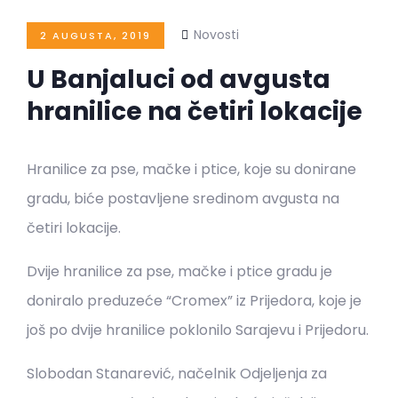
Novosti
2 AUGUSTA, 2019
U Banjaluci od avgusta
hranilice na četiri lokacije
Hranilice za pse, mačke i ptice, koje su donirane
gradu, biće postavljene sredinom avgusta na
četiri lokacije.
Dvije hranilice za pse, mačke i ptice gradu je
doniralo preduzeće “Cromex” iz Prijedora, koje je
još po dvije hranilice poklonilo Sarajevu i Prijedoru.
Slobodan Stanarević, načelnik Odjeljenja za