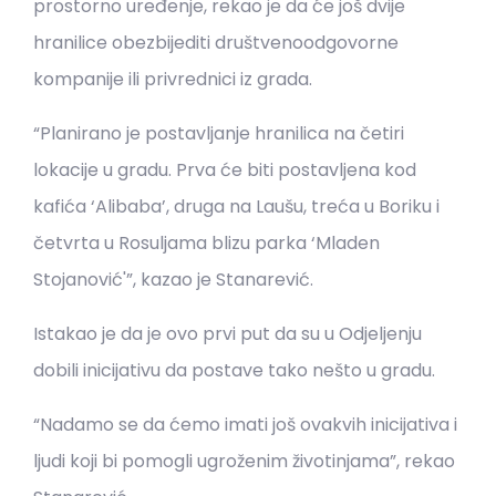
prostorno uređenje, rekao je da će još dvije
hranilice obezbijediti društvenoodgovorne
kompanije ili privrednici iz grada.
“Planirano je postavljanje hranilica na četiri
lokacije u gradu. Prva će biti postavljena kod
kafića ‘Alibaba’, druga na Laušu, treća u Boriku i
četvrta u Rosuljama blizu parka ‘Mladen
Stojanović'”, kazao je Stanarević.
Istakao je da je ovo prvi put da su u Odjeljenju
dobili inicijativu da postave tako nešto u gradu.
“Nadamo se da ćemo imati još ovakvih inicijativa i
ljudi koji bi pomogli ugroženim životinjama”, rekao