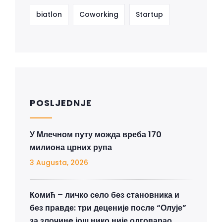
biatlon
Coworking
Startup
POSLJEDNJE
У Млечном путу можда вреба 170
милиона црних рупа
3 Augusta, 2026
Комић – личко село без становника и
без правде: три деценије после “Олује”
за злочинe још нико није одговарао