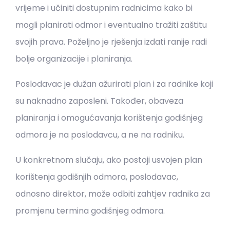
vrijeme i učiniti dostupnim radnicima kako bi
mogli planirati odmor i eventualno tražiti zaštitu
svojih prava. Poželjno je rješenja izdati ranije radi
bolje organizacije i planiranja.
Poslodavac je dužan ažurirati plan i za radnike koji
su naknadno zaposleni. Također, obaveza
planiranja i omogućavanja korištenja godišnjeg
odmora je na poslodavcu, a ne na radniku.
U konkretnom slučaju, ako postoji usvojen plan
korištenja godišnjih odmora, poslodavac,
odnosno direktor, može odbiti zahtjev radnika za
promjenu termina godišnjeg odmora.