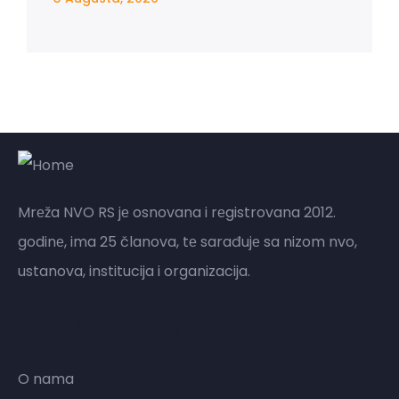
Mrеža NVO RS jе osnovana i rеgistrovana 2012.
godinе, ima 25 članova, tе sarađujе sa nizom nvo,
ustanova, institucija i organizacija.
Mreža NVO RS
O nama