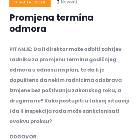
Novosti
11 MAJA, 2026
Promjena termina
odmora
PITANJE:
Da li direktor može odbiti zahtjev
radnika za promjenu termina godišnjeg
odmora u odnosu na plan, te da li je
dopušteno da nekim radnicima odobrava
izmjene bez poštivanja zakonskog roka, a
drugima ne? Kako postupiti u takvoj situaciji
i da li inspekcija rada može sankcionisati
ovakvu praksu?
ODGOVOR: