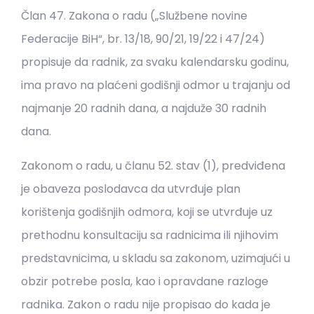
Član 47. Zakona o radu („Službene novine
Federacije BiH“, br. 13/18, 90/21, 19/22 i 47/24)
propisuje da radnik, za svaku kalendarsku godinu,
ima pravo na plaćeni godišnji odmor u trajanju od
najmanje 20 radnih dana, a najduže 30 radnih
dana.
Zakonom o radu, u članu 52. stav (1), predviđena
je obaveza poslodavca da utvrđuje plan
korištenja godišnjih odmora, koji se utvrđuje uz
prethodnu konsultaciju sa radnicima ili njihovim
predstavnicima, u skladu sa zakonom, uzimajući u
obzir potrebe posla, kao i opravdane razloge
radnika. Zakon o radu nije propisao do kada je