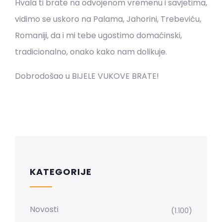
Hvala ti brate na odvojenom vremenu i savjetima,
vidimo se uskoro na Palama, Jahorini, Trebeviću,
Romaniji, da i mi tebe ugostimo domaćinski,
tradicionalno, onako kako nam dolikuje.
Dobrodošao u BIJELE VUKOVE BRATE!
KATEGORIJE
Novosti
(1.100)