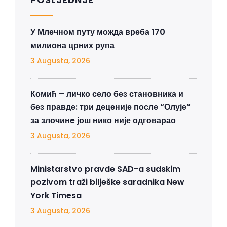
У Млечном путу можда вреба 170
милиона црних рупа
3 Augusta, 2026
Комић – личко село без становника и
без правде: три деценије после “Олује”
за злочинe још нико није одговарао
3 Augusta, 2026
Ministarstvo pravde SAD-a sudskim
pozivom traži bilješke saradnika New
York Timesa
3 Augusta, 2026