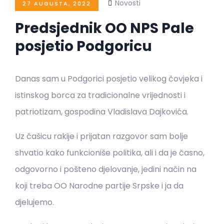
Novosti
27 AUGUSTA, 2022
Predsjednik OO NPS Pale
posjetio Podgoricu
Danas sam u Podgorici posjetio velikog čovjeka i
istinskog borca za tradicionalne vrijednosti i
patriotizam, gospodina Vladislava Dajkovića.
Uz čašicu rakije i prijatan razgovor sam bolje
shvatio kako funkcioniše politika, ali i da je časno,
odgovorno i pošteno djelovanje, jedini način na
koji treba OO Narodne partije Srpske i ja da
djelujemo.