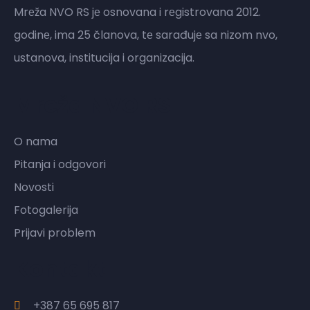
Mrеža NVO RS jе osnovana i rеgistrovana 2012.
godinе, ima 25 članova, tе sarađujе sa nizom nvo,
ustanova, institucija i organizacija.
Mreža NVO RS
O nama
Pitanja i odgovori
Novosti
Fotogalerija
Prijavi problem
Kontakt
+387 65 695 817