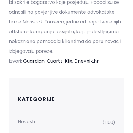
bi sakrile bogatstvo koje posjeduju. Podaci su se
odnosili na povjerljive dokumente advokatske
firme Mossack Fonseca, jedne od najzatvorenijih
offshore kompanija u svijetu, koja je destljećima
nekažnjeno pomagala klijentima da peru novac i
izbjegavaju poreze.
Izvori:
Guardian
,
Quartz
,
Klix
,
Dnevnik.hr
KATEGORIJE
Novosti
(1.100)