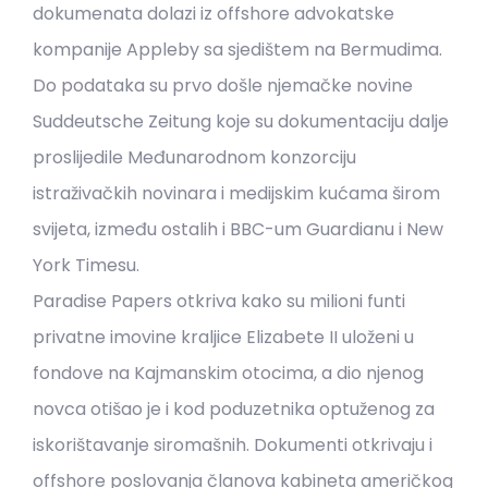
dokumenata dolazi iz offshore advokatske
kompanije Appleby sa sjedištem na Bermudima.
Do podataka su prvo došle njemačke novine
Suddeutsche Zeitung koje su dokumentaciju dalje
proslijedile Međunarodnom konzorciju
istraživačkih novinara i medijskim kućama širom
svijeta, između ostalih i BBC-um Guardianu i New
York Timesu.
Paradise Papers otkriva kako su milioni funti
privatne imovine kraljice Elizabete II uloženi u
fondove na Kajmanskim otocima, a dio njenog
novca otišao je i kod poduzetnika optuženog za
iskorištavanje siromašnih. Dokumenti otkrivaju i
offshore poslovanja članova kabineta američkog