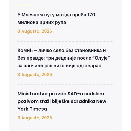
У Млечном путу можда вреба 170
милиона црних рупа
3 Augusta, 2026
Комић – личко село без становника и
без правде: три деценије после “Олује”
за злочинe још нико није одговарао
3 Augusta, 2026
Ministarstvo pravde SAD-a sudskim
pozivom traži bilješke saradnika New
York Timesa
3 Augusta, 2026