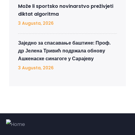
Može li sportsko novinarstvo preživjeti
diktat algoritma
3 Augusta, 2026
Заједно за спасавање баштине: Проф.
др Јелена Тривић подржала обнову
Ашкенаске синагоге у Сарајеву
3 Augusta, 2026