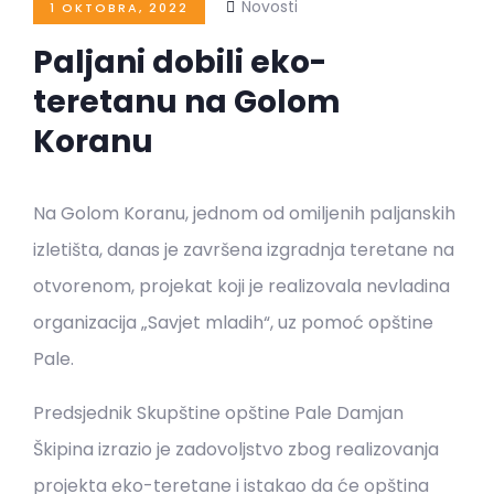
Novosti
1 OKTOBRA, 2022
Paljani dobili eko-
teretanu na Golom
Koranu
Na Golom Koranu, jednom od omiljenih paljanskih
izletišta, danas je završena izgradnja teretane na
otvorenom, projekat koji je realizovala nevladina
organizacija „Savjet mladih“, uz pomoć opštine
Pale.
Predsjednik Skupštine opštine Pale Damjan
Škipina izrazio je zadovoljstvo zbog realizovanja
projekta eko-teretane i istakao da će opština