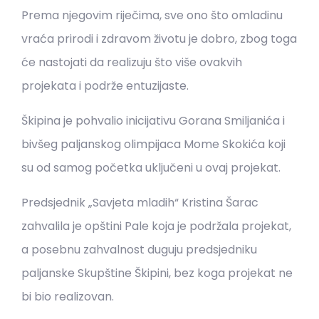
Prema njegovim riječima, sve ono što omladinu
vraća prirodi i zdravom životu je dobro, zbog toga
će nastojati da realizuju što više ovakvih
projekata i podrže entuzijaste.
Škipina je pohvalio inicijativu Gorana Smiljanića i
bivšeg paljanskog olimpijaca Mome Skokića koji
su od samog početka uključeni u ovaj projekat.
Predsjednik „Savjeta mladih“ Kristina Šarac
zahvalila je opštini Pale koja je podržala projekat,
a posebnu zahvalnost duguju predsjedniku
paljanske Skupštine Škipini, bez koga projekat ne
bi bio realizovan.