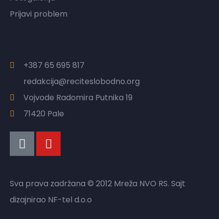
Prijavi problem
Kontakt
+387 65 695 817
redakcija@reciteslobodno.org
Vojvode Radomira Putnika 19
71420 Pale
Sva prava zadržana © 2012 Mreža NVO RS. Sajt
dizajnirao
NF-tel d.o.o