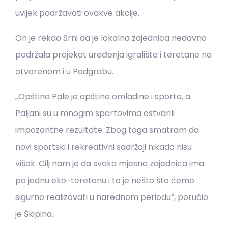
uvijek podržavati ovakve akcije.
On je rekao Srni da je lokalna zajednica nedavno
podržala projekat uređenja igrališta i teretane na
otvorenom i u Podgrabu.
„Opština Pale je opština omladine i sporta, a
Paljani su u mnogim sportovima ostvarili
impozantne rezultate. Zbog toga smatram da
novi sportski i rekreativni sadržaji nikada nisu
višak. Cilj nam je da svaka mjesna zajednica ima
po jednu eko-teretanu i to je nešto što ćemo
sigurno realizovati u narednom periodu“, poručio
je Škipina.