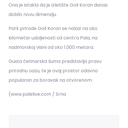
Ona je istakla da je izletište Goli Koran danas
dobilo novu dimenziju.
Park prirode Goli Koran se nalazi na oko
kilometar udaljenosti od centra Pala, na
nadmorskoj visini od oko 1.000 metara.
Gusta četinarska šuma predstavlja pravu
prirodnu oazu, te je ovaj prostor odavno
popularan za boravak na otvorenom.
(www.palelive.com / Srna