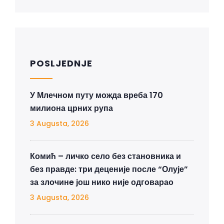
POSLJEDNJE
У Млечном путу можда вреба 170
милиона црних рупа
3 Augusta, 2026
Комић – личко село без становника и
без правде: три деценије после “Олује”
за злочинe још нико није одговарао
3 Augusta, 2026