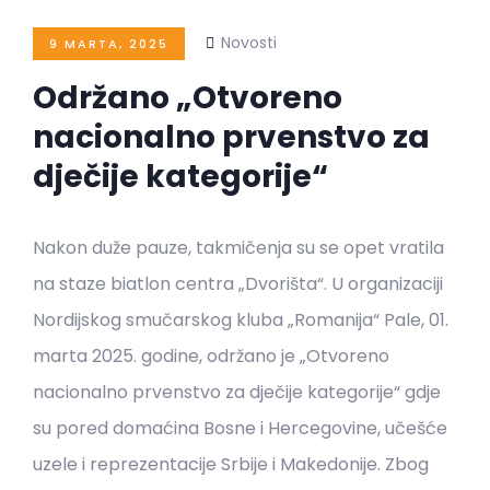
Novosti
9 MARTA, 2025
Održano „Otvoreno
nacionalno prvenstvo za
dječije kategorije“
Nakon duže pauze, takmičenja su se opet vratila
na staze biatlon centra „Dvorišta“. U organizaciji
Nordijskog smučarskog kluba „Romanija“ Pale, 01.
marta 2025. godine, održano je „Otvoreno
nacionalno prvenstvo za dječije kategorije“ gdje
su pored domaćina Bosne i Hercegovine, učešće
uzele i reprezentacije Srbije i Makedonije. Zbog