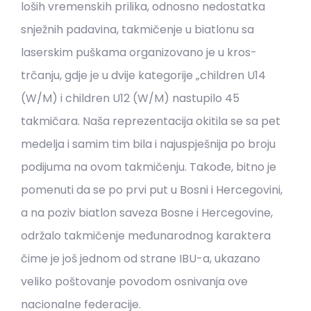
loših vremenskih prilika, odnosno nedostatka
snježnih padavina, takmičenje u biatlonu sa
laserskim puškama organizovano je u kros-
trčanju, gdje je u dvije kategorije „children U14
(W/M) i children U12 (W/M) nastupilo 45
takmičara. Naša reprezentacija okitila se sa pet
medelja i samim tim bila i najuspješnija po broju
podijuma na ovom takmičenju. Takođe, bitno je
pomenuti da se po prvi put u Bosni i Hercegovini,
a na poziv biatlon saveza Bosne i Hercegovine,
održalo takmičenje međunarodnog karaktera
čime je još jednom od strane IBU-a, ukazano
veliko poštovanje povodom osnivanja ove
nacionalne federacije.