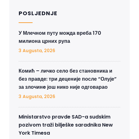
POSLJEDNJE
У Млечном путу можда вреба 170
милиона црних рупа
3 Augusta, 2026
Комић – личко село без становника и
без правде: три деценије после “Олује”
за злочинe још нико није одговарао
3 Augusta, 2026
Ministarstvo pravde SAD-a sudskim
pozivom traži bilješke saradnika New
York Timesa