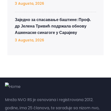
3 Augusta, 2026
Заједно за спасавање баштине: Проф.
др Јелена Тривић подржала обнову
Ашкенаске синагоге у Сарајеву
3 Augusta, 2026
Mrеža NVO RS jе osnovana i rеgistrovana 2012.
godinе, ima 25 članova, tе sarađujе sa nizom nvo,