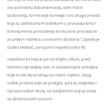
svu potrebnu dokumentaciju, sam način
bodovanja, formiranje komisije i sva druga pravila
koja su definisana Pravilnikom o procedurama i
kriterijumima provođenja konkursne procedure
za prijem radnika u osnovnim školama “, izjavila je
Duška Makivić, portparol Inspektorata RS.
Inspektorka koja je jutros stigla u školu, pred
kameru nije željela, kao ni nezadovoljne učiteljice
koje tvrde da strahuju za radno mjesto. Zbog
velike prašine koja se podigla, juče je zasijedao i
Upravni odbor škole, sa zaključkom koji se slaže
sa direktorovim stavom.