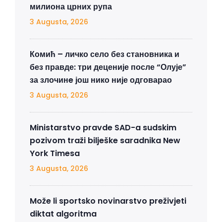
милиона црних рупа
3 Augusta, 2026
Комић – личко село без становника и
без правде: три деценије после “Олује”
за злочинe још нико није одговарао
3 Augusta, 2026
Ministarstvo pravde SAD-a sudskim
pozivom traži bilješke saradnika New
York Timesa
3 Augusta, 2026
Može li sportsko novinarstvo preživjeti
diktat algoritma