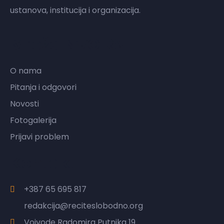
ustanova, institucija i organizacija.
Mreža NVO RS
O nama
Pitanja i odgovori
Novosti
Fotogalerija
Prijavi problem
Kontakt
+387 65 695 817
redakcija@reciteslobodno.org
Vojvode Radomira Putnika 19