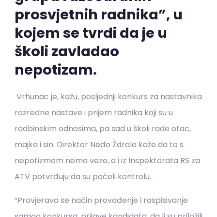
prosvjetnih radnika”, u
kojem se tvrdi da je u
školi zavladao
nepotizam.
Vrhunac je, kažu, posljednji konkurs za nastavnika
razredne nastave i prijem radnika koji su u
rodbinskim odnosima, pa sad u školi rade otac,
majka i sin. Direktor Neđo Ždrale kaže da to s
nepotizmom nema veze, a i iz Inspektorata RS za
ATV potvrđuju da su počeli kontrolu.
“Provjerava se način provođenje i raspisivanje
samog konkursa, prijave kandidata, da li su priložili