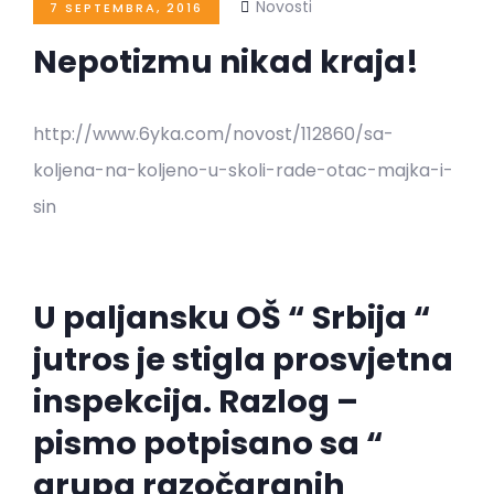
Novosti
7 SEPTEMBRA, 2016
Nepotizmu nikad kraja!
http://www.6yka.com/novost/112860/sa-
koljena-na-koljeno-u-skoli-rade-otac-majka-i-
sin
U paljansku OŠ “ Srbija “
jutros je stigla prosvjetna
inspekcija. Razlog –
pismo potpisano sa “
grupa razočaranih