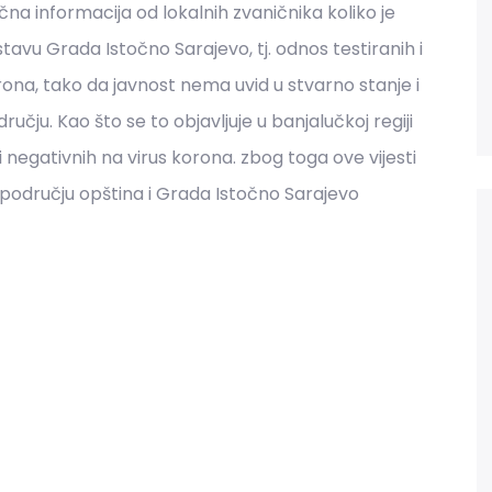
na informacija od lokalnih zvaničnika koliko je
tavu Grada Istočno Sarajevo, tj. odnos testiranih i
korona, tako da javnost nema uvid u stvarno stanje i
ručju. Kao što se to objavljuje u banjalučkoj regiji
 i negativnih na virus korona. zbog toga ove vijesti
odručju opština i Grada Istočno Sarajevo