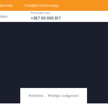
Kontakt
Pošaljite informaciju
Pozovite nas
ideo
+387 65 695 817
Početna
Pitanja i odgovori