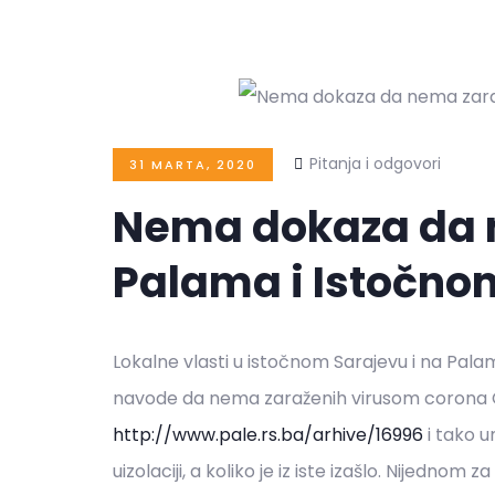
Pitanja i odgovori
31 MARTA, 2020
Nema dokaza da 
Palama i Istočno
Lokalne vlasti u istočnom Sarajevu i na Pal
navode da nema zaraženih virusom corona C
http://www.pale.rs.ba/arhive/16996
i tako u
uizolaciji, a koliko je iz iste izašlo. Nijednom