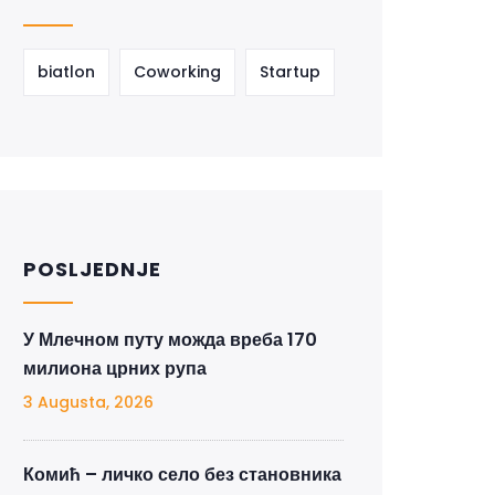
biatlon
Coworking
Startup
POSLJEDNJE
У Млечном путу можда вреба 170
милиона црних рупа
3 Augusta, 2026
Комић – личко село без становника