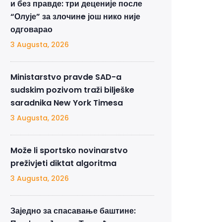
и без правде: три деценије после
“Олује” за злочинe још нико није
одговарао
3 Augusta, 2026
Ministarstvo pravde SAD-a
sudskim pozivom traži bilješke
saradnika New York Timesa
3 Augusta, 2026
Može li sportsko novinarstvo
preživjeti diktat algoritma
3 Augusta, 2026
Заједно за спасавање баштине: