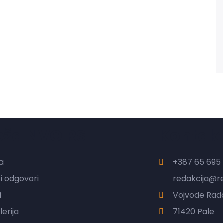
eža NVO RS
Kontak
a
+387 65 695 
 i odgovori
redakcija@r
i
Vojvode Rado
erija
71420 Pale