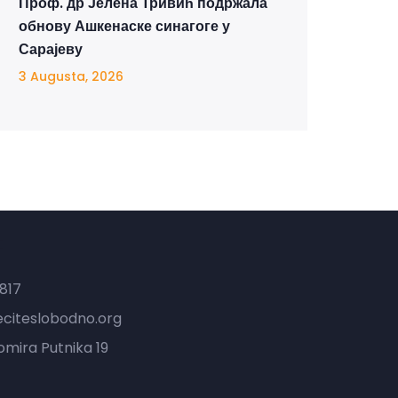
Проф. др Јелена Тривић подржала
обнову Ашкенаске синагоге у
Сарајеву
3 Augusta, 2026
t
817
eciteslobodno.org
mira Putnika 19