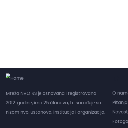
Mr
O nam
Mrеža NVO RS jе osnovana i rеgistrovana
Pitanja
2012. godinе, ima 25 članova, tе sarađujе sa
Novost
nizom nvo, ustanova, institucija i organizacija.
Fotogal