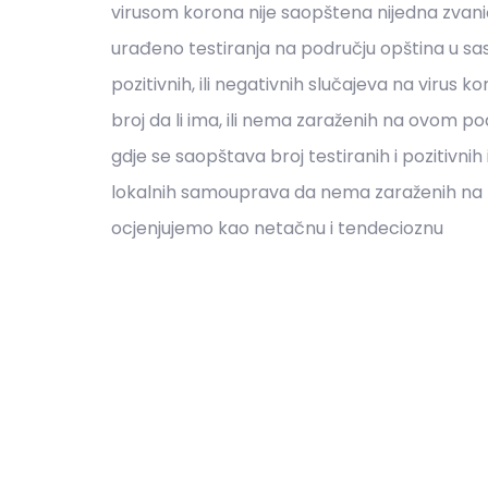
virusom korona nije saopštena nijedna zvanič
urađeno testiranja na području opština u sas
pozitivnih, ili negativnih slučajeva na virus 
broj da li ima, ili nema zaraženih na ovom pod
gdje se saopštava broj testiranih i pozitivnih
lokalnih samouprava da nema zaraženih na p
ocjenjujemo kao netačnu i tendecioznu