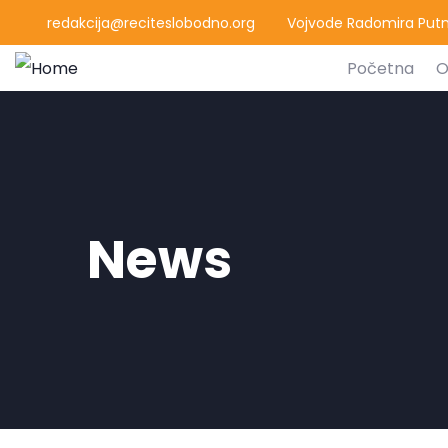
redakcija@reciteslobodno.org
Vojvode Radomira Putni
Početna
O
News