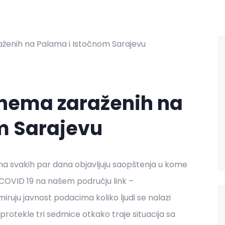
nema zaraženih na
m Sarajevu
ama svakih par dana objavljuju saopštenja u kome
OVID 19 na našem području link –
miruju javnost podacima koliko ljudi se nalazi
 za protekle tri sedmice otkako traje situacija sa