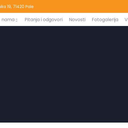
ka 19, 71420 Pale
 nama
Pitanja i odgovori
Novosti
Fotogalerija
V