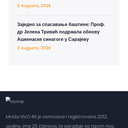
3 Augusta, 2026
Заједно за спасавање баштине: Проф.
др Јелена Тривић подржала обнову
Ашкенаске синагоге у Сарајеву
3 Augusta, 2026
Mrеža NVO RS jе osnovana i rеgistrovana 2012.
godinе, ima 25 članova, tе sarađujе sa nizom nvo,