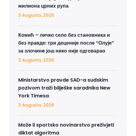
милиона црних рупа
3 Augusta, 2026
Комић – личко село без становника и
без правде: три деценије после “Олује”
за злочинe још нико није одговарао
3 Augusta, 2026
Ministarstvo pravde SAD-a sudskim
pozivom traži bilješke saradnika New
York Timesa
3 Augusta, 2026
Može li sportsko novinarstvo preživjeti
diktat algoritma