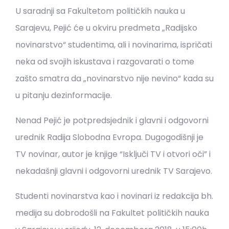
U saradnji sa Fakultetom političkih nauka u
Sarajevu, Pejić će u okviru predmeta „Radijsko
novinarstvo“ studentima, ali i novinarima, ispričati
neka od svojih iskustava i razgovarati o tome
zašto smatra da „novinarstvo nije nevino“ kada su
u pitanju dezinformacije.
Nenad Pejić je potpredsjednik i glavni i odgovorni
urednik Radija Slobodna Evropa. Dugogodišnji je
TV novinar, autor je knjige “Isključi TV i otvori oči” i
nekadašnji glavni i odgovorni urednik TV Sarajevo.
Studenti novinarstva kao i novinari iz redakcija bh.
medija su dobrodošli na Fakultet političkih nauka