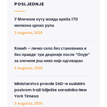
POSLJEDNJE
У Млечном путу можда вреба 170
милиона црних рупа
3 Augusta, 2026
Комић – личко село без становника и
без правде: три деценије после “Олује”
за злочинe још нико није одговарао
3 Augusta, 2026
Ministarstvo pravde SAD-a sudskim
pozivom traži bilješke saradnika New
York Timesa
3 Augusta, 2026