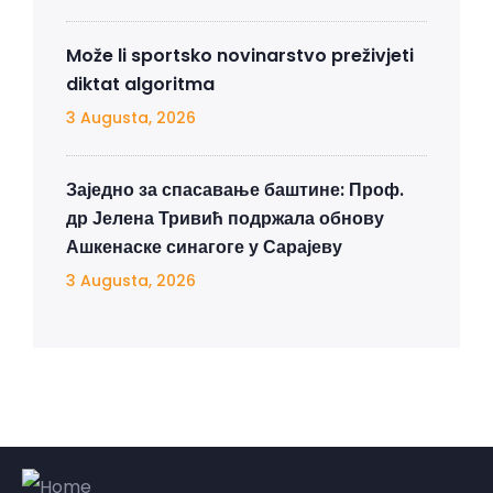
Može li sportsko novinarstvo preživjeti
diktat algoritma
3 Augusta, 2026
Заједно за спасавање баштине: Проф.
др Јелена Тривић подржала обнову
Ашкенаске синагоге у Сарајеву
3 Augusta, 2026