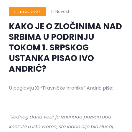
Novosti
4 JULA, 2025
KAKO JE O ZLOČINIMA NAD
SRBIMA U PODRINJU
TOKOM 1. SRPSKOG
USTANKA PISAO IVO
ANDRIĆ?
U poglavlju XI “Travničke hronike” Andrić piše:
“Jednog dana vezir je iznenada pozvao oba
konzula u isto vreme, što inače nije bio slučaj.