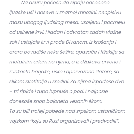
Na asuru počeše da sipaju odsečene
ljudske uši i noseve u znatnoj množini, neopisivu
masu ubogog ljudskog mesa, usoljenu i pocrnelu
od usirene krvi. Hladan i odvratan zadah vlažne
soli i ustajale krvi prođe Divanom. Iz krošanja i
arara povadiše neke šešire, opasače i fišeklije sa
metalnim orlom na njima, a iz džakova crvene i
žućkaste barjake, uske i opervažene zlatom, sa
slikom svetitelja u sredini. Za njima ispadoše dve
– tri ripide i tupo lupnuše o pod. I najposle
donesoše snop bajoneta vezanih lȉkom.
To su bili trofeji pobede nad srpskom ustaničkom
vojskom “koju su Rusi organizovali i predvodili”.