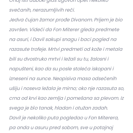
Onaj isti duboki glas izgovori opet nekoliko
svečanih, nerazumljivih reči.
Jedva čujan žamor prođe Divanom. Prijem je bio
završen. Videći da Fon Miterer gleda predmete
na asuri, i Davil sakupi snagu i baci pogled na
razasute trofeje. Mrtvi predmeti od kože i metala
bili su dvostruko mrtvi i ležali su tu, žalosni i
napušteni, kao da su posle stoleća iskopani i
izneseni na sunce. Neopisiva masa odsečenih
ušiju i noseva ležala je mirno; oko nje razasuta so,
crna od krvi kao zemlja i pomešana sa plevom. Iz
svega je bȉo tanak, hladan i otužan zadah.
Davil je nekoliko puta pogledao u Fon Miterera,
pa onda u asuru pred sobom, sve u potajnoj