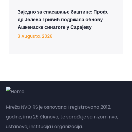
Заједно за спасавање баштине: Проф.
др Јелена Тривић подржала обнову
Ашкенаске синагоге у Сарајеву
3 Augusta, 2026
Mrеža NVO RS jе osnovana i rеgistrovana 2012.
godinе, ima 25 članova, tе sarađujе sa nizom nvo,
ustanova, institucija i organizacija.