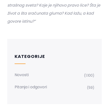
strašnog sveta? Koje je njihovo pravo lice? Šta je
život a šta sračunata gluma? Kad lažu, a kad
govore istinu?”
KATEGORIJE
Novosti
(1.100)
Pitanja i odgovori
(59)