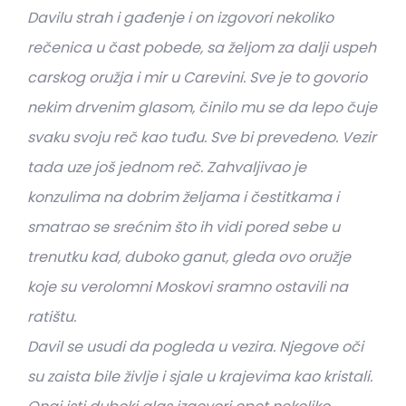
Davilu strah i gađenje i on izgovori nekoliko
rečenica u čast pobede, sa željom za dalji uspeh
carskog oružja i mir u Carevini. Sve je to govorio
nekim drvenim glasom, činilo mu se da lepo čuje
svaku svoju reč kao tuđu. Sve bi prevedeno. Vezir
tada uze još jednom reč. Zahvaljivao je
konzulima na dobrim željama i čestitkama i
smatrao se srećnim što ih vidi pored sebe u
trenutku kad, duboko ganut, gleda ovo oružje
koje su verolomni Moskovi sramno ostavili na
ratištu.
Davil se usudi da pogleda u vezira. Njegove oči
su zaista bile življe i sjale u krajevima kao kristali.