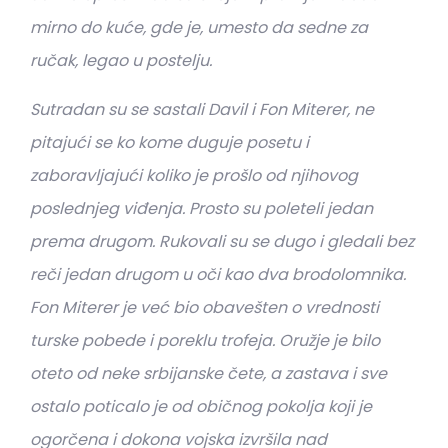
mirno do kuće, gde je, umesto da sedne za
ručak, legao u postelju.
Sutradan su se sastali Davil i Fon Miterer, ne
pitajući se ko kome duguje posetu i
zaboravljajući koliko je prošlo od njihovog
poslednjeg viđenja. Prosto su poleteli jedan
prema drugom. Rukovali su se dugo i gledali bez
reči jedan drugom u oči kao dva brodolomnika.
Fon Miterer je već bio obavešten o vrednosti
turske pobede i poreklu trofeja. Oružje je bilo
oteto od neke srbijanske čete, a zastava i sve
ostalo poticalo je od običnog pokolja koji je
ogorčena i dokona vojska izvršila nad