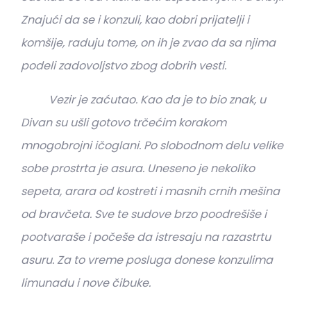
Znajući da se i konzuli, kao dobri prijatelji i
komšije, raduju tome, on ih je zvao da sa njima
podeli zadovoljstvo zbog dobrih vesti.
Vezir je zaćutao. Kao da je to bio znak, u
Divan su ušli gotovo trčećim korakom
mnogobrojni ičoglani. Po slobodnom delu velike
sobe prostrta je asura. Uneseno je nekoliko
sepeta, arara od kostreti i masnih crnih mešina
od bravčeta. Sve te sudove brzo poodrešiše i
pootvaraše i počeše da istresaju na razastrtu
asuru. Za to vreme posluga donese konzulima
limunadu i nove čibuke.