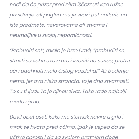
nadi da će prizor pred njim iščeznuti kao ružno
priviđenje, ali pogled mu je svaki put nailazio na
iste predmete, neverovatne ali stvarne i
neumoljive u svojoj nepomičnosti.
“Probuditi se!”, mislio je brzo Davil, “probuditi se,
stresti sa sebe ovu mȍru i izroniti na sunce, protrti
oči i udahnuti malo čistog vazduha!” Ali buđenja
nema, jer ova niska strahota, to je dno stvarnosti.
To su ti ljudi. To je njihov život. Tako rade najbolji
među njima.
Davil opet oseti kako mu stomak navire u grlo i
mrak se hvata pred očima. Ipak je uspeo da se
učtivo oprosti i da sa svojom pratnjom dođe