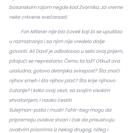
bosanskom rajom negde kod Zvornika, za vreme
neke crkvene svečanosti.
Fon Miterer nije bio čovek koji bi se upuštao
u razmatranja i sa njim nije vredelo dalje
govoriti. Ali Davil je odbolovao u sebi ovaj prijem,
pitajući se neprestano: Čemu ta laž? Otkud ova
uzaludna, gotovo detinjska svirepost? Šta znači
njihov smeh i šta njihov plač? Šta krije njihovo
ćutanje? I kako ovaj vezir, sa svojim visokim
shvatanjem, i naoko čestiti
Sulejman-paša i mudri Tahir-beg mogu da
pripremaju ovakve stvari i čak da prisustvuju
ovakvim prizorima iz nekog drugog, nižeg i