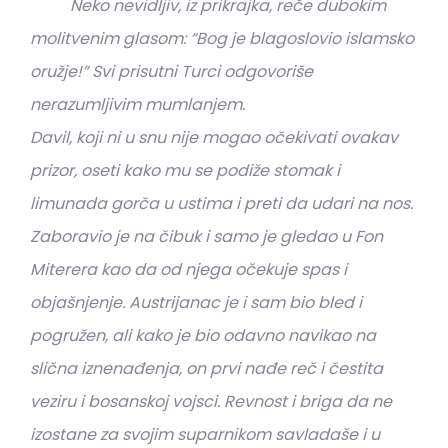
Neko nevidljiv, iz prikrajka, reče dubokim
molitvenim glasom: “Bog je blagoslovio islamsko
oružje!” Svi prisutni Turci odgovoriše
nerazumljivim mumlanjem.
Davil, koji ni u snu nije mogao očekivati ovakav
prizor, oseti kako mu se podiže stomak i
limunada gorča u ustima i preti da udari na nos.
Zaboravio je na čibuk i samo je gledao u Fon
Miterera kao da od njega očekuje spas i
objašnjenje. Austrijanac je i sam bio bled i
pogružen, ali kako je bio odavno navikao na
slična iznenađenja, on prvi nađe reč i čestita
veziru i bosanskoj vojsci. Revnost i briga da ne
izostane za svojim suparnikom savladaše i u