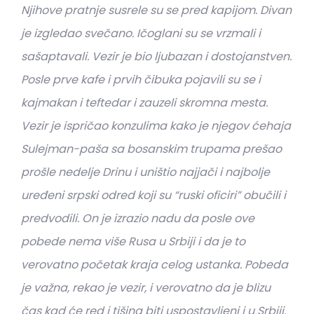
Njihove pratnje susrele su se pred kapijom. Divan
je izgledao svečano. Ičoglani su se vrzmali i
sašaptavali. Vezir je bio ljubazan i dostojanstven.
Posle prve kafe i prvih čibuka pojavili su se i
kajmakan i teftedar i zauzeli skromna mesta.
Vezir je ispričao konzulima kako je njegov ćehaja
Sulejman-paša sa bosanskim trupama prešao
prošle nedelje Drinu i uništio najjači i najbolje
uređeni srpski odred koji su “ruski oficiri” obučili i
predvodili. On je izrazio nadu da posle ove
pobede nema više Rusa u Srbiji i da je to
verovatno početak kraja celog ustanka. Pobeda
je važna, rekao je vezir, i verovatno da je blizu
čas kad će red i tišina biti uspostavljeni i u Srbiji.