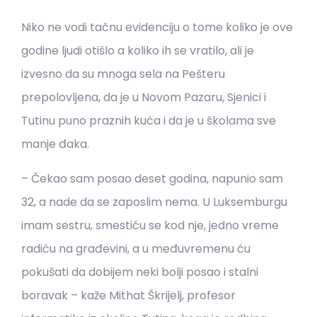
Niko ne vodi tačnu evidenciju o tome koliko je ove
godine ljudi otišlo a koliko ih se vratilo, ali je
izvesno da su mnoga sela na Pešteru
prepolovljena, da je u Novom Pazaru, Sjenici i
Tutinu puno praznih kuća i da je u školama sve
manje đaka.
– Čekao sam posao deset godina, napunio sam
32, a nade da se zaposlim nema. U Luksemburgu
imam sestru, smestiću se kod nje, jedno vreme
radiću na građevini, a u međuvremenu ću
pokušati da dobijem neki bolji posao i stalni
boravak – kaže Mithat Škrijelj, profesor