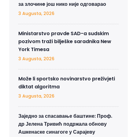
за злочинe још нико није одговарао
3 Augusta, 2026
Ministarstvo pravde SAD-a sudskim
pozivom traži bilješke saradnika New
York Timesa
3 Augusta, 2026
Može li sportsko novinarstvo preživjeti
diktat algoritma
3 Augusta, 2026
Заједно за спасавање баштине: Проф.
др Јелена Тривић подржала обнову
Ашкенаске синагоге у Сарајеву