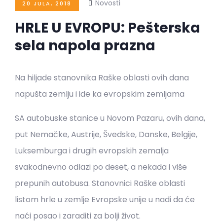
Novosti
20 JULA, 2018
HRLE U EVROPU: Pešterska
sela napola prazna
Na hiljade stanovnika Raške oblasti ovih dana
napušta zemlju i ide ka evropskim zemljama
SA autobuske stanice u Novom Pazaru, ovih dana,
put Nemačke, Austrije, Švedske, Danske, Belgije,
Luksemburga i drugih evropskih zemalja
svakodnevno odlazi po deset, a nekada i više
prepunih autobusa. Stanovnici Raške oblasti
listom hrle u zemlje Evropske unije u nadi da će
naći posao i zaraditi za bolji život.