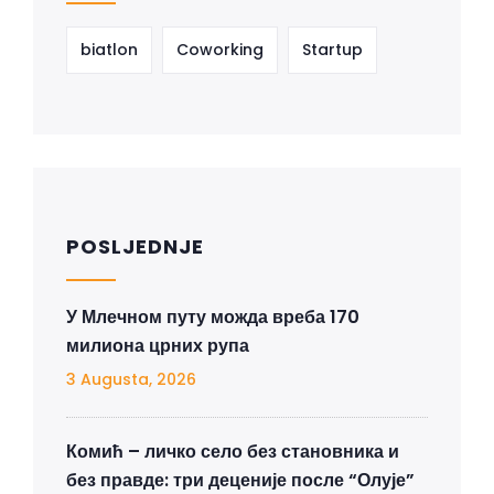
biatlon
Coworking
Startup
POSLJEDNJE
У Млечном путу можда вреба 170
милиона црних рупа
3 Augusta, 2026
Комић – личко село без становника и
без правде: три деценије после “Олује”