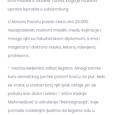
informatike iz okoline Tutina, koga je rodbina
upravo ispratila u Luksemburg.
U Novom Pazaru posao čeka oko 25.000
nezaposlenih, mahom mladih, među kojima je i
mnogo njih sa fakultetskom diplomom, a ima i
magistara i doktora nauka, lekara, inženjera,
profesora…
– Većina iseljenika odlazi legalno. Mnogi završe
kurs nemačkog pa tek potom kreću na put. Neki
se vrate, a znatan broj njih ipak ostaje, jer se
pokažu kao dobri radnici – ističe Kadrija
Mehmedović iz udruženja “Reintegracija”, koje
pomaže ovdašnjim ljudima da legalno odu u