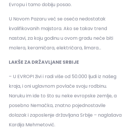
Evropu i tamo dobiju posao.
U Novom Pazaru već se oseća nedostatak
kvalifikovanih majstora. Ako se takav trend
nastavi, za koju godinu u ovom gradu neće biti
molera, keramičara, električara, limara…
LAKŠE ZA DRŽAVLjANE SRBIJE
– U EVROPI živi i radi više od 50.000 ljudi iz našeg
kraja, i oni uglavnom povlače svoju rodbinu.
Naruku im ide to što su neke evropske zemlje, a
posebno Nemačka, znatno pojednostavile
dolazak i zaposlenje državljana Srbije – naglašava
Kardija Mehmetović.