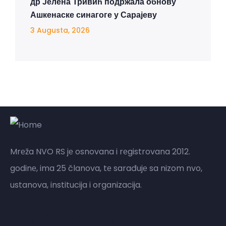
др Јелена Тривић подржала обнову
Ашкенаске синагоге у Сарајеву
3 Augusta, 2026
Mrеža NVO RS jе osnovana i rеgistrovana 2012.
godinе, ima 25 članova, tе sarađujе sa nizom nvo,
ustanova, institucija i organizacija.
Mreža NVO RS