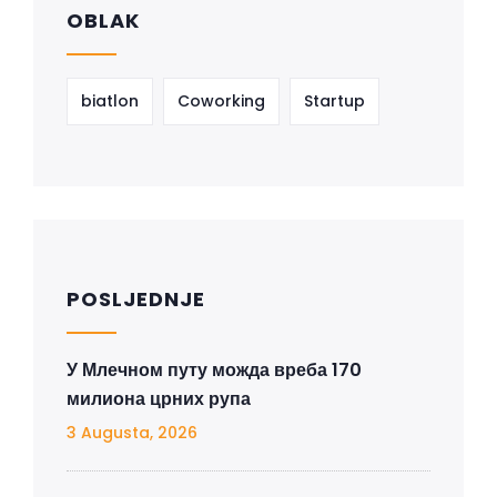
OBLAK
biatlon
Coworking
Startup
POSLJEDNJE
У Млечном путу можда вреба 170
милиона црних рупа
3 Augusta, 2026