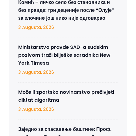
Комић – личко село без становника и
без правде: три деценије после “Олује”
за злочинe још нико није одговарао
3 Augusta, 2026
Ministarstvo pravde SAD-a sudskim
pozivom traži bilješke saradnika New
York Timesa
3 Augusta, 2026
Može li sportsko novinarstvo preživjeti
diktat algoritma
3 Augusta, 2026
Заједно за спасавање баштине: Проф.