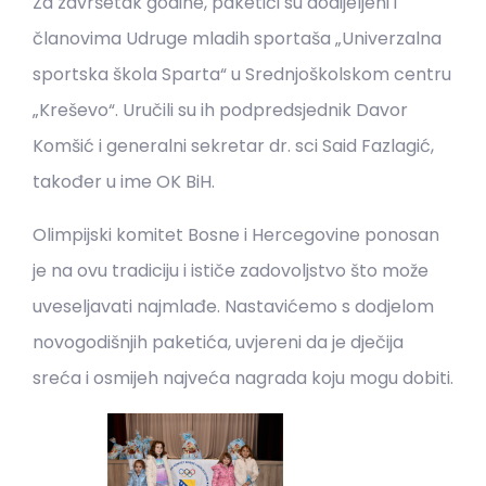
Za završetak godine, paketići su dodijeljeni i
članovima Udruge mladih sportaša „Univerzalna
sportska škola Sparta“ u Srednjoškolskom centru
„Kreševo“. Uručili su ih podpredsjednik Davor
Komšić i generalni sekretar dr. sci Said Fazlagić,
također u ime OK BiH.
Olimpijski komitet Bosne i Hercegovine ponosan
je na ovu tradiciju i ističe zadovoljstvo što može
uveseljavati najmlađe. Nastavićemo s dodjelom
novogodišnjih paketića, uvjereni da je dječija
sreća i osmijeh najveća nagrada koju mogu dobiti.