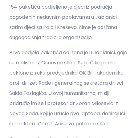
154 paketića podijeljeno je djeci iz područja
pogođenih nedavnim poplavama u Jablanici,
zatim djeci sa Pala i Kreševa, čime je održana
dugogodišnja tradicija organizacije.
Prva dodjela paketića održana je u Jablanici, gdje
su mališani iz Osnovne škole Suljo Čilić primili
poklone iz ruku predsjednika OK BiH, akademika
prof. dr Izet Rađe i generalnog sekretara dr. sci
Saida Fazlagića. U ovoj humanitarnoj misiji
pridružio im se i profesor dr Zoran Milošević iz
Novog Sada, koji je uručio dva laptopa, donirajući
ih direktoru Cemić Adisu za potrebe škole.