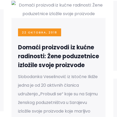
22 OKTOBRA, 2018
Domaći proizvodi iz kućne
radinosti: Žene poduzetnice
izložile svoje proizvode
Slobodanka Veselinović iz Istočne Ilidže
jedna je od 20 aktivnih članica
udruženja „Probudi se“ koje su na Sajmu
ženskog poduzetništva u Sarajevu
izložile svoje proizvode koje marljivo