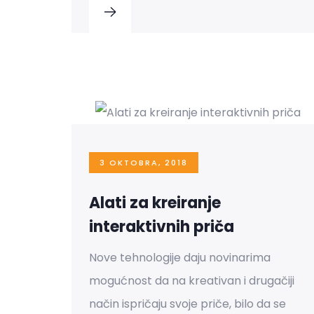
3 OKTOBRA, 2018
Alati za kreiranje
interaktivnih priča
Nove tehnologije daju novinarima
mogućnost da na kreativan i drugačiji
način ispričaju svoje priče, bilo da se