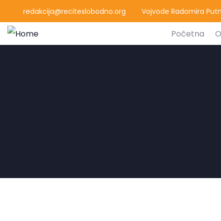
redakcija@reciteslobodno.org
Vojvode Radomira Putni
Početna
O