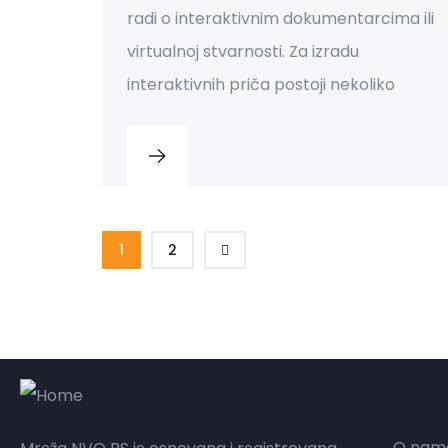
radi o interaktivnim dokumentarcima ili
virtualnoj stvarnosti. Za izradu
interaktivnih priča postoji nekoliko
1
2
Mr
O nam