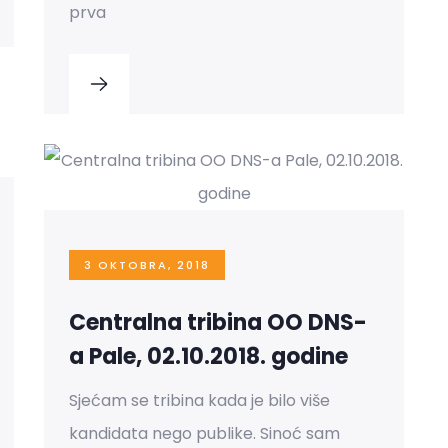
prva
3 OKTOBRA, 2018
Centralna tribina OO DNS-
a Pale, 02.10.2018. godine
Sjećam se tribina kada je bilo više
kandidata nego publike. Sinoć sam