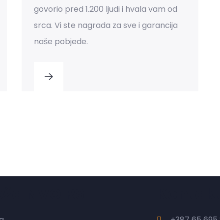
govorio pred 1.200 ljudi i hvala vam od
srca. Vi ste nagrada za sve i garancija
naše pobjede.
eža NVO RS
Kontak
a
+387 65 695 