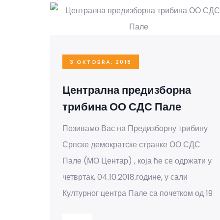
3 OKTOBRA, 2018
Централна предизборна
трибина ОО СДС Пале
Позивамо Вас на Предизборну трибину
Српске демократске странке ОО СДС
Пале (МО Центар) , која ће се одржати у
четвртак, 04.10.2018.године, у сали
Културног центра Пале са почетком од 19