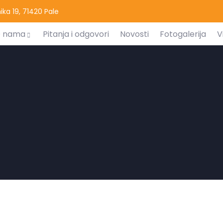
ka 19, 71420 Pale
 nama
Pitanja i odgovori
Novosti
Fotogalerija
V