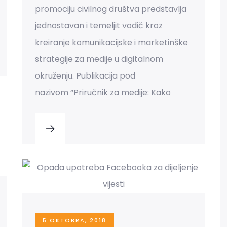
promociju civilnog društva predstavlja
jednostavan i temeljit vodič kroz
kreiranje komunikacijske i marketinške
strategije za medije u digitalnom
okruženju. Publikacija pod
nazivom “Priručnik za medije: Kako
5 OKTOBRA, 2018