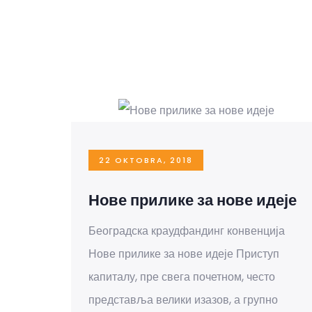
22 OKTOBRA, 2018
Нове прилике за нове идеје
Београдска краудфандинг конвенција
Нове прилике за нове идеје Приступ
капиталу, пре свега почетном, често
представља велики изазов, а групно