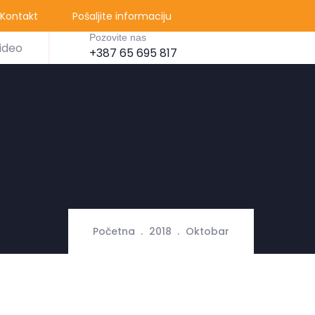
Kontakt
Pošaljite informaciju
Pozovite nas
ideo
+387 65 695 817
Početna
2018
Oktobar