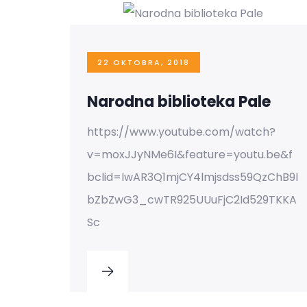
22 OKTOBRA, 2018
Narodna biblioteka Pale
https://www.youtube.com/watch?
v=moxJJyNMe6I&feature=youtu.be&f
bclid=IwAR3Q1mjCY4lmjsdss59QzChB9I
bZbZwG3_cwTR925UUuFjC2Id529TKKA
Sc