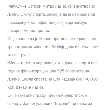
Републике Српске, Митар Лазић, који је отворио
Љетну школу спорта, рекао је да је ово једна од
најважнијих манифестација које организује
ресорно министарство.
Он је навео да је Министарство ове године осим
тренажних активности обезбиједило и предаваче
за све групе.
“Министарство породице, омладине и спорта ове
године финансира учешће 525 спортиста на
Љетној школи спорта, за шта издваја око 146.000
KМ”, рекао је Лазић.
Он је захвалио граду Требињу, енергетском
сектору, Јавној установи “Базени” Требиње за