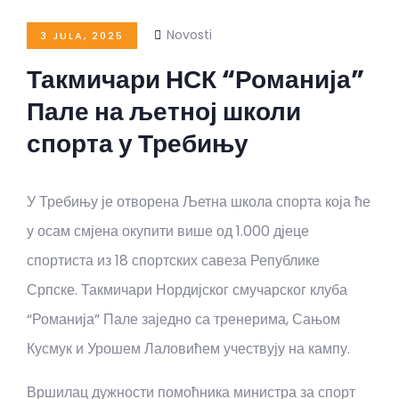
Novosti
3 JULA, 2025
Такмичари НСК “Романија”
Пале на љетној школи
спорта у Требињу
У Требињу је отворена Љетна школа спорта која ће
у осам смјена окупити више од 1.000 дјеце
спортиста из 18 спортских савеза Републике
Српске. Такмичари Нордијског смучарског клуба
“Романија” Пале заједно са тренерима, Сањом
Кусмук и Урошем Лаловићем учествују на кампу.
Вршилац дужности помоћника министра за спорт