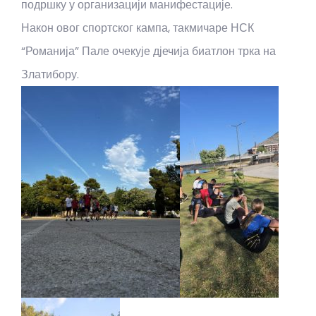
подршку у организацији манифестације.
Након овог спортског кампа, такмичаре НСК
“Романија” Пале очекује дјечија биатлон трка на
Златибору.