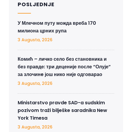
POSLJEDNJE
У Млечном путу можда вреба 170
милиона црних рупа
3 Augusta, 2026
Комић – личко село без становника и
без правде: три деценије после “Олује”
за злочинe још нико није одговарао
3 Augusta, 2026
Ministarstvo pravde SAD-a sudskim
pozivom traži bilješke saradnika New
York Timesa
3 Augusta, 2026