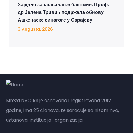
Заједно за спасавање баштине: Проф.
др Јелена Тривић подржала обнову
Ашкенаске синагоге у Сарајеву
3 Augusta, 2026
Mrеža NVO RS jе osnovana i rеgistrovana 2012.
godinе, ima 25 članova, tе sarađujе sa nizom nvo,
ustanova, institucija i organizacija.