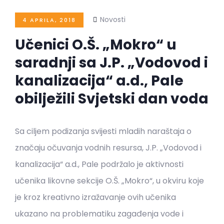
Novosti
4 APRILA, 2018
Učenici O.Š. „Mokro“ u
saradnji sa J.P. „Vodovod i
kanalizacija“ a.d., Pale
obilježili Svjetski dan voda
Sa ciljem podizanja svijesti mladih naraštaja o
značaju očuvanja vodnih resursa, J.P. „Vodovod i
kanalizacija“ a.d., Pale podržalo je aktivnosti
učenika likovne sekcije O.Š. „Mokro“, u okviru koje
je kroz kreativno izražavanje ovih učenika
ukazano na problematiku zagađenja vode i