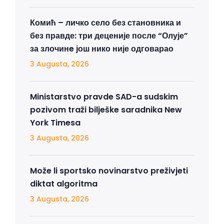
Комић – личко село без становника и
без правде: три деценије после “Олује”
за злочинe још нико није одговарао
3 Augusta, 2026
Ministarstvo pravde SAD-a sudskim
pozivom traži bilješke saradnika New
York Timesa
3 Augusta, 2026
Može li sportsko novinarstvo preživjeti
diktat algoritma
3 Augusta, 2026