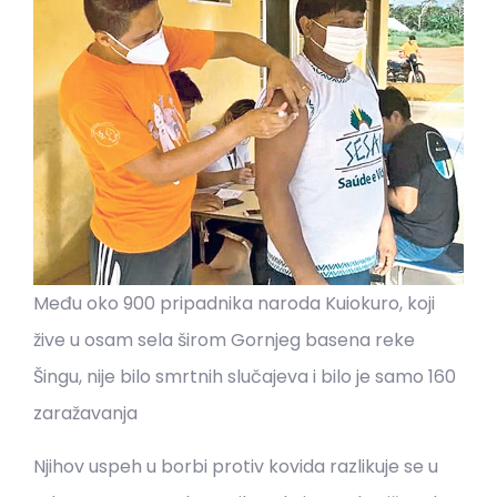
Među oko 900 pripadnika naroda Kuiokuro, koji
žive u osam sela širom Gornjeg basena reke
Šingu, nije bilo smrtnih slučajeva i bilo je samo 160
zaražavanja
Njihov uspeh u borbi protiv kovida razlikuje se u