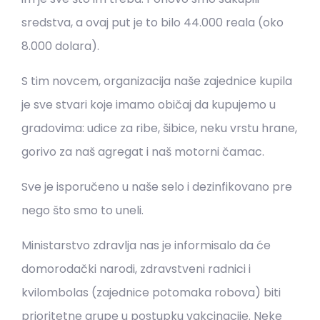
sredstva, a ovaj put je to bilo 44.000 reala (oko
8.000 dolara).
S tim novcem, organizacija naše zajednice kupila
je sve stvari koje imamo običaj da kupujemo u
gradovima: udice za ribe, šibice, neku vrstu hrane,
gorivo za naš agregat i naš motorni čamac.
Sve je isporučeno u naše selo i dezinfikovano pre
nego što smo to uneli.
Ministarstvo zdravlja nas je informisalo da će
domorodački narodi, zdravstveni radnici i
kvilombolas (zajednice potomaka robova) biti
prioritetne grupe u postupku vakcinacije. Neke