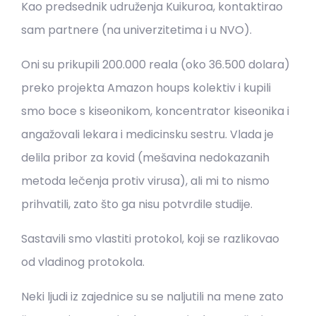
Kao predsednik udruženja Kuikuroa, kontaktirao
sam partnere (na univerzitetima i u NVO).
Oni su prikupili 200.000 reala (oko 36.500 dolara)
preko projekta Amazon houps kolektiv i kupili
smo boce s kiseonikom, koncentrator kiseonika i
angažovali lekara i medicinsku sestru. Vlada je
delila pribor za kovid (mešavina nedokazanih
metoda lečenja protiv virusa), ali mi to nismo
prihvatili, zato što ga nisu potvrdile studije.
Sastavili smo vlastiti protokol, koji se razlikovao
od vladinog protokola.
Neki ljudi iz zajednice su se naljutili na mene zato