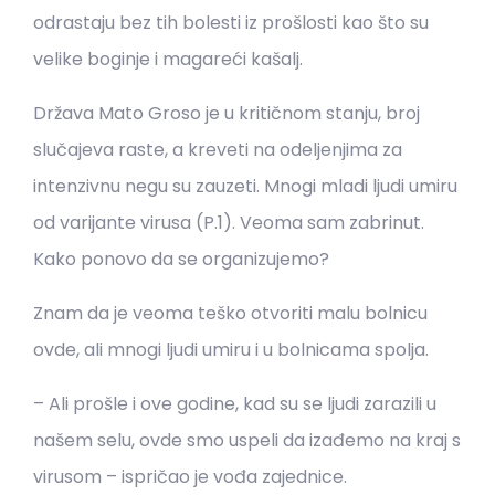
odrastaju bez tih bolesti iz prošlosti kao što su
velike boginje i magareći kašalj.
Država Mato Groso je u kritičnom stanju, broj
slučajeva raste, a kreveti na odeljenjima za
intenzivnu negu su zauzeti. Mnogi mladi ljudi umiru
od varijante virusa (P.1). Veoma sam zabrinut.
Kako ponovo da se organizujemo?
Znam da je veoma teško otvoriti malu bolnicu
ovde, ali mnogi ljudi umiru i u bolnicama spolja.
– Ali prošle i ove godine, kad su se ljudi zarazili u
našem selu, ovde smo uspeli da izađemo na kraj s
virusom – ispričao je vođa zajednice.