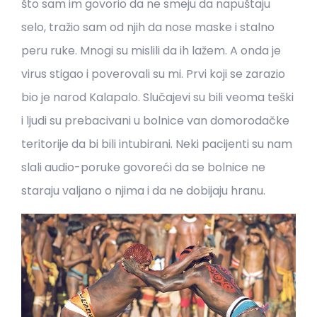
što sam im govorio da ne smeju da napuštaju
selo, tražio sam od njih da nose maske i stalno
peru ruke. Mnogi su mislili da ih lažem. A onda je
virus stigao i poverovali su mi. Prvi koji se zarazio
bio je narod Kalapalo. Slučajevi su bili veoma teški
i ljudi su prebacivani u bolnice van domorodačke
teritorije da bi bili intubirani. Neki pacijenti su nam
slali audio-poruke govoreći da se bolnice ne
staraju valjano o njima i da ne dobijaju hranu.