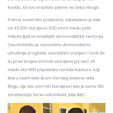
kovida. Ali ovo brazilsko pleme ne čeka nikoga.
Prema zvaničnim podacima, zabeleženo je više
od 45.000 slučajeva i 620 smrti među pola
miliona ljudi sa brazilskih domorodačkih teritorija.
Ovu statistiku je nacionalno domorodačko
udruženje proglasilo vanrednim stanjem i tvrdi da
su pravi brojevi smrtnih slučajeva još veći. Ali
među oko 900 pripadnika naroda Kuiokuro, koji
žive u osam sela širom Gornjeg basena reke
Šingu, nije bilo smrtnih slučajeva i bilo je samo 160
zaražavanja. Svi su vakcinisani, piše BBC.