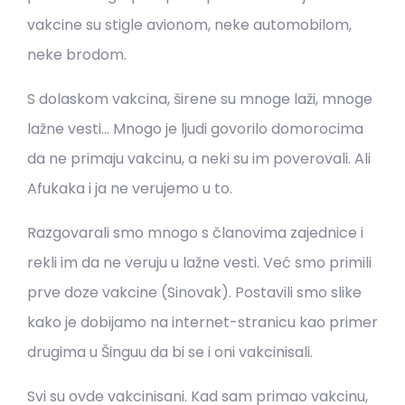
vakcine su stigle avionom, neke automobilom,
neke brodom.
S dolaskom vakcina, širene su mnoge laži, mnoge
lažne vesti… Mnogo je ljudi govorilo domorocima
da ne primaju vakcinu, a neki su im poverovali. Ali
Afukaka i ja ne verujemo u to.
Razgovarali smo mnogo s članovima zajednice i
rekli im da ne veruju u lažne vesti. Već smo primili
prve doze vakcine (Sinovak). Postavili smo slike
kako je dobijamo na internet-stranicu kao primer
drugima u Šinguu da bi se i oni vakcinisali.
Svi su ovde vakcinisani. Kad sam primao vakcinu,