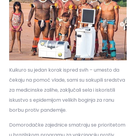
Kuikuro su jedan korak ispred svih – umesto da
čekaju na pomoć vlade, sami su sakupili sredstva
za medicinske zalihe, zaključali sela i iskoristili
iskustvo s epidemijom velikih boginja za ranu
borbu protiv pandemije.
Domorodačke zajednice smatraju se prioritetom
u brazilskom programu za vakcinaciju protiv