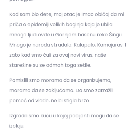
Kad sam bio dete, moj otac je imao običaj da mi
priča o epidemiji velikih boginja koja je ubila
mnogo ljudi ovde u Gornjem basenu reke Šingu.
Mnogo je naroda stradalo: Kalapalo, Kamajuras. I
zato kad smo čuli za ovaj novi virus, naše
starešine su se odmah toga setile.
Pomislili smo moramo da se organizujemo,
moramo da se zaključamo. Da smo zatražili
pomoć od vlade, ne bi stigla brzo.
Izgradili smo kuću u kojoj pacijenti mogu da se
izoluju.