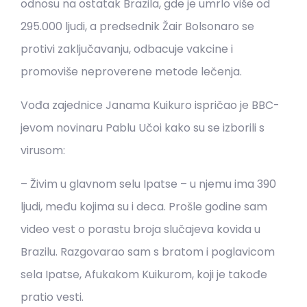
odnosu na ostatak Brazila, gde je umrlo više od
295.000 ljudi, a predsednik Žair Bolsonaro se
protivi zaključavanju, odbacuje vakcine i
promoviše neproverene metode lečenja.
Vođa zajednice Janama Kuikuro ispričao je BBC-
jevom novinaru Pablu Učoi kako su se izborili s
virusom:
– Živim u glavnom selu Ipatse – u njemu ima 390
ljudi, među kojima su i deca. Prošle godine sam
video vest o porastu broja slučajeva kovida u
Brazilu. Razgovarao sam s bratom i poglavicom
sela Ipatse, Afukakom Kuikurom, koji je takođe
pratio vesti.