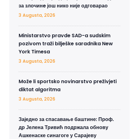
за злочинe још нико није одговарао
3 Augusta, 2026
Ministarstvo pravde SAD-a sudskim
pozivom traži bilješke saradnika New
York Timesa
3 Augusta, 2026
Može li sportsko novinarstvo preživjeti
diktat algoritma
3 Augusta, 2026
Заједно за спасавање баштине: Проф.
др Јелена Тривић подржала обнову
Ашкенаске синагоге у Сарајеву