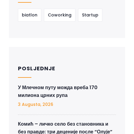
biatlon
Coworking
Startup
POSLJEDNJE
У Млечном путу можда вреба 170
милиона црних рупа
3 Augusta, 2026
Комић – личко село без становника и
без правде: три деценије после “Олује”