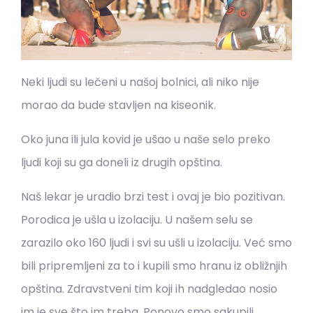
Neki ljudi su lečeni u našoj bolnici, ali niko nije
morao da bude stavljen na kiseonik.
Oko juna ili jula kovid je ušao u naše selo preko
ljudi koji su ga doneli iz drugih opština.
Naš lekar je uradio brzi test i ovaj je bio pozitivan.
Porodica je ušla u izolaciju. U našem selu se
zarazilo oko 160 ljudi i svi su ušli u izolaciju. Već smo
bili pripremljeni za to i kupili smo hranu iz obližnjih
opština. Zdravstveni tim koji ih nadgledao nosio
im je sve što im treba. Ponovo smo sakupili