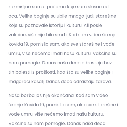
razmišljao sam o pričama koje sam slušao od
oca. Velike boginje su ubile mnogo ljudi, starešine
koje su poznavale istoriju i kulturu. Ali posle
vakcine, više nije bilo smrti. Kad sam video širenje
kovida 19, pomislio sam, ako sve starešine i vođe
umru, više nećemo imati našu kulturu. Vakcine su
nam pomogle. Danas naša deca odrastaju bez
tih bolesti iz prošlosti, kao što su velike boginje i
magareći kašalj. Danas deca odrastaju zdrava.
Naša borba još nije okončana. Kad sam video
širenje Kovida 19, pomislio sam, ako sve starešine i
vođe umru, više nećemo imati našu kulturu.
Vakcine su nam pomogle. Danas naša deca