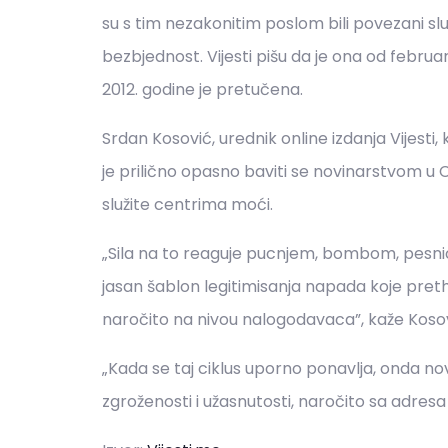
su s tim nezakonitim poslom bili povezani slu
bezbjednost. Vijesti pišu da je ona od februar
2012. godine je pretučena.
Srdan Kosović, urednik online izdanja Vijest
je
prilično opasno baviti se novinarstvom u Crn
služite centrima moći.
„Sila na to reaguje pucnjem, bombom, pesnico
jasan šablon legitimisanja napada koje pret
naročito na nivou nalogodavaca”, kaže Kosov
„Kada se taj ciklus uporno ponavlja, onda nov
zgroženosti i užasnutosti, naročito sa adresa