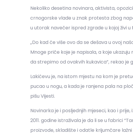
Nekoliko desetina novinara, aktivista, opozi
crnogorske vlade u znak protesta zbog napada
u utorak navečer ispred zgrade u kojoj živi u 
„Do kad će više ovo da se dešava u ovoj našoj
Mnoge priče koje je napisala, a koje ukazuju
da strepimo od ovakvih kukavica”, rekao je gla
Lakićevu je, na istom mjestu na kom je pretu
pucao u nogu, a kada je ranjena pala na ploč
pišu Vijesti.
Novinarka je i posljednjih mjeseci, kao i pri
2011. godine istraživala je da li se u fabrici “
proizvode, skladište i odatle krijumčare lažn