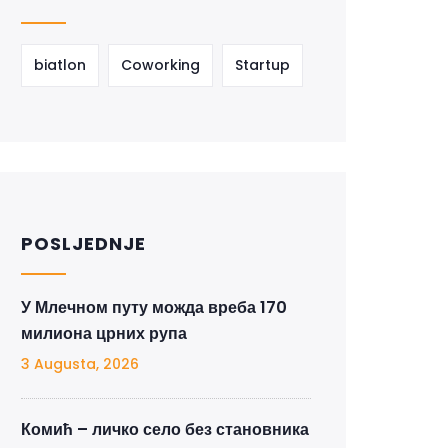
biatlon
Coworking
Startup
POSLJEDNJE
У Млечном путу можда вреба 170
милиона црних рупа
3 Augusta, 2026
Комић – личко село без становника