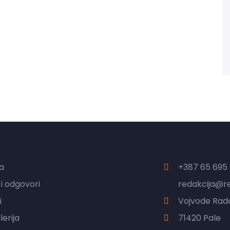
eža NVO RS
Kontak
a
+387 65 695 
 i odgovori
redakcija@r
i
Vojvode Rado
erija
71420 Pale