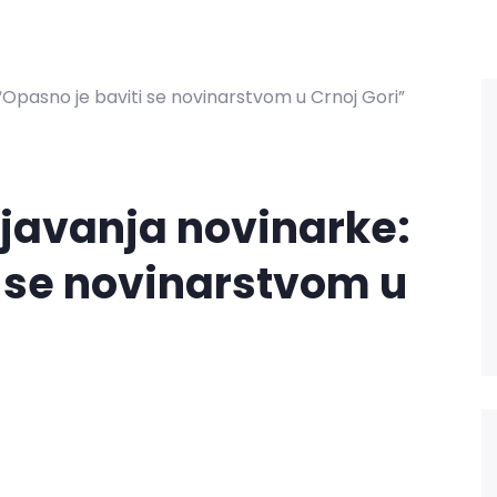
njavanja novinarke:
i se novinarstvom u