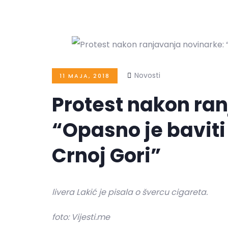
Novosti
11 MAJA, 2018
Protest nakon ra
“Opasno je bavit
Crnoj Gori”
livera Lakić je pisala o švercu cigareta.
foto: Vijesti.me