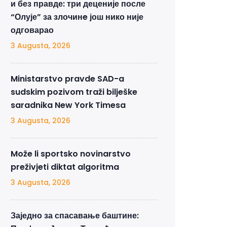
и без правде: три деценије после
“Олује” за злочинe још нико није
одговарао
3 Augusta, 2026
Ministarstvo pravde SAD-a
sudskim pozivom traži bilješke
saradnika New York Timesa
3 Augusta, 2026
Može li sportsko novinarstvo
preživjeti diktat algoritma
3 Augusta, 2026
Заједно за спасавање баштине: