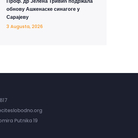
Проф. др Јелена Тривић подржала
обнову Ашкенаске синагоге у
Сарајеву
3 Augusta, 2026
t
817
eciteslobodno.org
mira Putnika 19