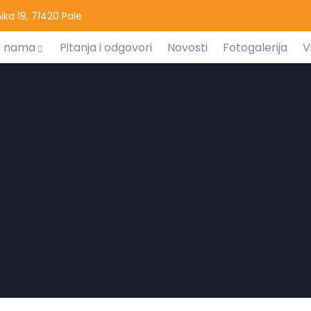
ka 19, 71420 Pale
 nama
Pitanja i odgovori
Novosti
Fotogalerija
V