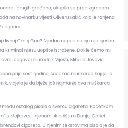
cionara i drugih građana, okupilo se pred zgradom
 na novinarku Vijesti Oliveru Lakić koja je ranjena
Podgorici.
 divnoj Crnoj Gori? Nijedan napad na nju nije riješen.
 na kriminal nijesu uopšte istražene. Dokle ćemo mi
vni i odgovorni urednik Vijesti, Mihailo Jovović.
čena prije šest godina, sačekao muškarac koji joj je
nik, vidjela je da bježe još najmanje dva muškarca,
je, između ostalog pisala o švercu cigareta. Početkom
Tara” u Mojkovcu i njenom skladištu u Donjoj Gorici
i brendovi cigareta. U njenim tekstovima pisalo je da