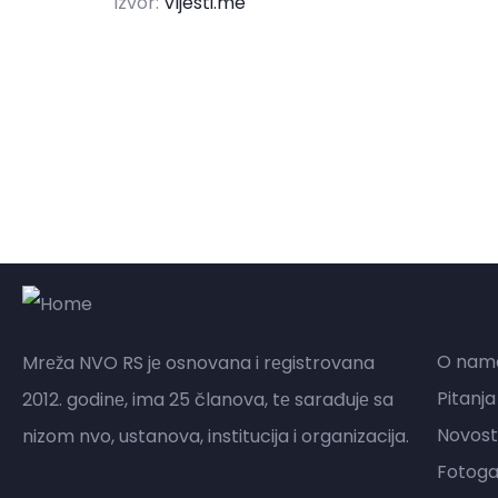
Izvor:
Vijesti.me
Mr
O nam
Mrеža NVO RS jе osnovana i rеgistrovana
Pitanja
2012. godinе, ima 25 članova, tе sarađujе sa
Novost
nizom nvo, ustanova, institucija i organizacija.
Fotogal