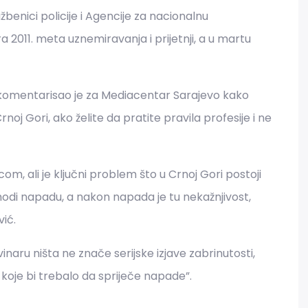
žbenici policije i Agencije za nacionalnu
a 2011. meta uznemiravanja i prijetnji, a u martu
i, komentarisao je za Mediacentar Sarajevo kako
oj Gori, ako želite da pratite pravila profesije i ne
m, ali je ključni problem što u Crnoj Gori postoji
hodi napadu, a nakon napada je tu nekažnjivost,
ić.
inaru ništa ne znače serijske izjave zabrinutosti,
 koje bi trebalo da spriječe napade”.