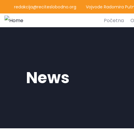
redakcija@reciteslobodno.org
Vojvode Radomira Putni
Početna
O
News