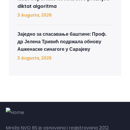
diktat algoritma
3 Augusta, 2026
Заједно за спасавање баштине: Проф.
др Јелена Тривић подржала обнову
Ашкенаске синагоге у Сарајеву
3 Augusta, 2026
Mrеža NVO RS jе osnovana i rеgistrovana 2012.