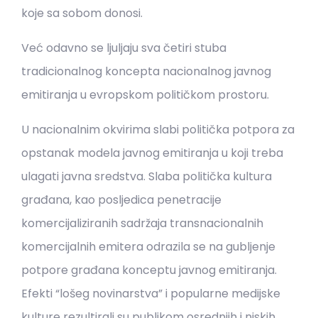
koje sa sobom donosi.
Već odavno se ljuljaju sva četiri stuba
tradicionalnog koncepta nacionalnog javnog
emitiranja u evropskom političkom prostoru.
U nacionalnim okvirima slabi politička potpora za
opstanak modela javnog emitiranja u koji treba
ulagati javna sredstva. Slaba politička kultura
građana, kao posljedica penetracije
komercijaliziranih sadržaja transnacionalnih
komercijalnih emitera odrazila se na gubljenje
potpore građana konceptu javnog emitiranja.
Efekti “lošeg novinarstva” i popularne medijske
kulture rezultirali su publikom osrednjih i niskih