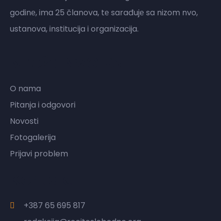
godinе, ima 25 članova, tе sarađujе sa nizom nvo,
ustanova, institucija i organizacija.
Mreža NVO RS
O nama
Pitanja i odgovori
Novosti
Fotogalerija
Prijavi problem
Kontakt
+387 65 695 817