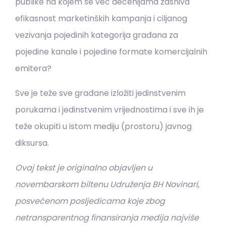
publike na kojem se već decenijama zasniva
efikasnost marketinških kampanja i ciljanog
vezivanja pojedinih kategorija građana za
pojedine kanale i pojedine formate komercijalnih
emitera?
Sve je teže sve građane izložiti jedinstvenim
porukama i jedinstvenim vrijednostima i sve ih je
teže okupiti u istom mediju (prostoru) javnog
diksursa.
Ovaj tekst je originalno objavljen u
novembarskom biltenu Udruženja BH Novinari,
posvećenom posljedicama koje zbog
netransparentnog finansiranja medija najviše