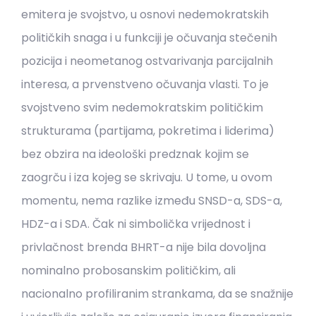
emitera je svojstvo, u osnovi nedemokratskih
političkih snaga i u funkciji je očuvanja stečenih
pozicija i neometanog ostvarivanja parcijalnih
interesa, a prvenstveno očuvanja vlasti. To je
svojstveno svim nedemokratskim političkim
strukturama (partijama, pokretima i liderima)
bez obzira na ideološki predznak kojim se
zaogrču i iza kojeg se skrivaju. U tome, u ovom
momentu, nema razlike između SNSD-a, SDS-a,
HDZ-a i SDA. Čak ni simbolička vrijednost i
privlačnost brenda BHRT-a nije bila dovoljna
nominalno probosanskim političkim, ali
nacionalno profiliranim strankama, da se snažnije