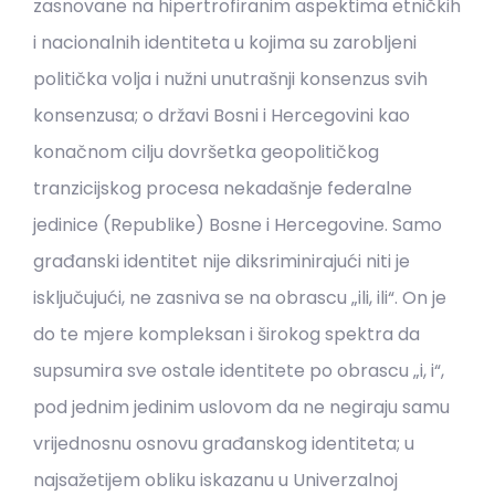
zasnovane na hipertrofiranim aspektima etničkih
i nacionalnih identiteta u kojima su zarobljeni
politička volja i nužni unutrašnji konsenzus svih
konsenzusa; o državi Bosni i Hercegovini kao
konačnom cilju dovršetka geopolitičkog
tranzicijskog procesa nekadašnje federalne
jedinice (Republike) Bosne i Hercegovine. Samo
građanski identitet nije diksriminirajući niti je
isključujući, ne zasniva se na obrascu „ili, ili“. On je
do te mjere kompleksan i širokog spektra da
supsumira sve ostale identitete po obrascu „i, i“,
pod jednim jedinim uslovom da ne negiraju samu
vrijednosnu osnovu građanskog identiteta; u
najsažetijem obliku iskazanu u Univerzalnoj