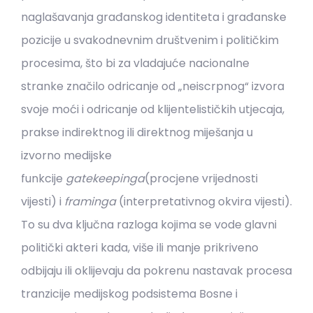
naglašavanja građanskog identiteta i građanske
pozicije u svakodnevnim društvenim i političkim
procesima, što bi za vladajuće nacionalne
stranke značilo odricanje od „neiscrpnog“ izvora
svoje moći i odricanje od klijentelističkih utjecaja,
prakse indirektnog ili direktnog miješanja u
izvorno medijske
funkcije
gatekeepinga
(procjene vrijednosti
vijesti) i
framinga
(interpretativnog okvira vijesti).
To su dva ključna razloga kojima se vode glavni
politički akteri kada, više ili manje prikriveno
odbijaju ili oklijevaju da pokrenu nastavak procesa
tranzicije medijskog podsistema Bosne i