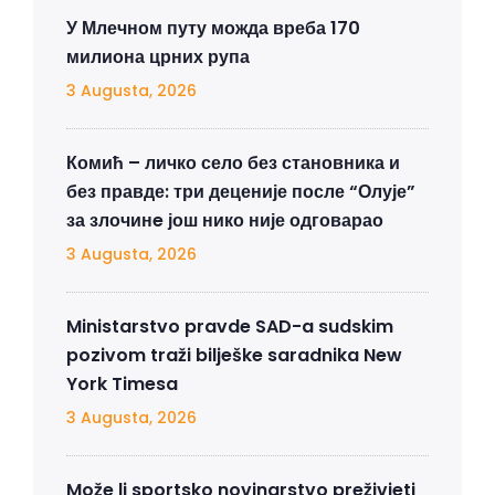
У Млечном путу можда вреба 170
милиона црних рупа
3 Augusta, 2026
Комић – личко село без становника и
без правде: три деценије после “Олује”
за злочинe још нико није одговарао
3 Augusta, 2026
Ministarstvo pravde SAD-a sudskim
pozivom traži bilješke saradnika New
York Timesa
3 Augusta, 2026
Može li sportsko novinarstvo preživjeti