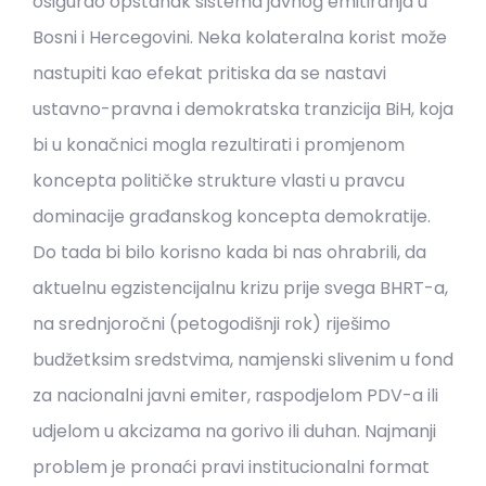
osigurao opstanak sistema javnog emitiranja u
Bosni i Hercegovini. Neka kolateralna korist može
nastupiti kao efekat pritiska da se nastavi
ustavno-pravna i demokratska tranzicija BiH, koja
bi u konačnici mogla rezultirati i promjenom
koncepta političke strukture vlasti u pravcu
dominacije građanskog koncepta demokratije.
Do tada bi bilo korisno kada bi nas ohrabrili, da
aktuelnu egzistencijalnu krizu prije svega BHRT-a,
na srednjoročni (petogodišnji rok) riješimo
budžetksim sredstvima, namjenski slivenim u fond
za nacionalni javni emiter, raspodjelom PDV-a ili
udjelom u akcizama na gorivo ili duhan. Najmanji
problem je pronaći pravi institucionalni format