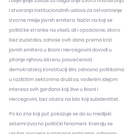
i uvjerljivije založe za osiguranje izvora finansiranja
i stvaranja institucionalnih uslova za ostvarivanje
izvorne misije javnih emitera. Način na koji se
političke stranke na vlasti, ali i opozicione, skoro
bez izuzetaka, odnose ovih dana prema krizi
javnih emitera u Bosni i Hercegovini dovodi u
pitanje njihovu iskrenu posvećenost
demokratskoj konstituciji BiH, odnosno politikama
u različitim sektorima društva, vođenim idejom
interesa svih garđana koji žive u Bosni i
Hercegovini, bez obzira na bilo koji subidentitet.
Po ko zna koji put pokazuje se da su medijski
sistemi izvorno politički fenomeni. Kreiraju se
unutar procesa sustavnog poticanja, odnosno