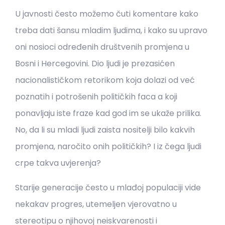
U javnosti često možemo čuti komentare kako
treba dati šansu mladim ljudima, i kako su upravo
oni nosioci određenih društvenih promjena u
Bosni i Hercegovini. Dio ljudi je prezasićen
nacionalističkom retorikom koja dolazi od već
poznatih i potrošenih političkih faca a koji
ponavljaju iste fraze kad god im se ukaže prilika.
No, da li su mladi ljudi zaista nositelji bilo kakvih
promjena, naročito onih političkih? I iz čega ljudi
crpe takva uvjerenja?
Starije generacije često u mlađoj populaciji vide
nekakav progres, utemeljen vjerovatno u
stereotipu o njihovoj neiskvarenosti i