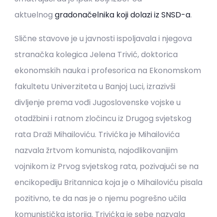
aktuelnog
gradonačelnika koji dolazi iz SNSD-a
.
Slične stavove je u javnosti ispoljavala i njegova
stranačka kolegica Jelena Trivić, doktorica
ekonomskih nauka i profesorica na Ekonomskom
fakultetu Univerziteta u Banjoj Luci, izrazivši
divljenje prema vođi Jugoslovenske vojske u
otadžbini i ratnom zločincu iz Drugog svjetskog
rata Draži Mihailoviću. Trivićka je Mihailovića
nazvala žrtvom komunista, najodlikovanijim
vojnikom iz Prvog svjetskog rata, pozivajući se na
encikopediju Britannica koja je o Mihailoviću pisala
pozitivno, te da nas je o njemu pogrešno učila
komunistička istorija. Trivićka je sebe nazvala