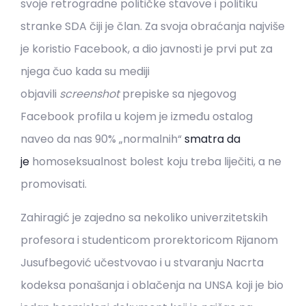
svoje retrogradne političke stavove i politiku
stranke SDA čiji je član. Za svoja obraćanja najviše
je koristio Facebook, a dio javnosti je prvi put za
njega čuo kada su mediji
objavili
screenshot
prepiske sa njegovog
Facebook profila u kojem je između ostalog
naveo da nas 90% „normalnih“
smatra da
je
homoseksualnost bolest koju treba liječiti, a ne
promovisati.
Zahiragić je zajedno sa nekoliko univerzitetskih
profesora i studenticom prorektoricom Rijanom
Jusufbegović učestvovao i u stvaranju Nacrta
kodeksa ponašanja i oblačenja na UNSA koji je bio