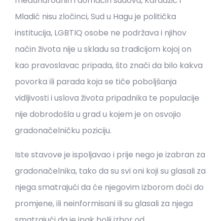
međunarodnih i domaćih sudova, Karadžić i
Mladić nisu zločinci, Sud u Hagu je politička
institucija, LGBTIQ osobe ne podržava i njihov
način života nije u skladu sa tradicijom kojoj on
kao pravoslavac pripada, što znači da bilo kakva
povorka ili parada koja se tiče poboljšanja
vidljivosti i uslova života pripadnika te populacije
nije dobrodošla u grad u kojem je on osvojio
gradonačelničku poziciju.
Iste stavove je ispoljavao i prije nego je izabran za
gradonačelnika, tako da su svi oni koji su glasali za
njega smatrajući da će njegovim izborom doći do
promjene, ili neinformisani ili su glasali za njega
smatrajući da je ipak bolji izbor od