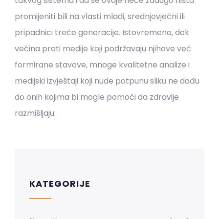
takvog sistema i da se ovdje neće zadugo ništa
promijeniti bili na vlasti mladi, srednjovječni ili
pripadnici treće generacije. Istovremeno, dok
većina prati medije koji podržavaju njihove već
formirane stavove, mnoge kvalitetne analize i
medijski izvještaji koji nude potpunu sliku ne dođu
do onih kojima bi mogle pomoći da zdravije
razmišljaju.
KATEGORIJE