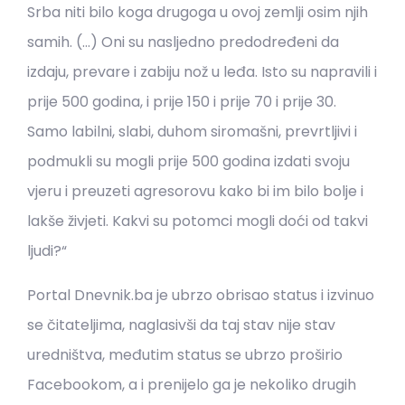
Srba niti bilo koga drugoga u ovoj zemlji osim njih
samih. (…) Oni su nasljedno predodređeni da
izdaju, prevare i zabiju nož u leđa. Isto su napravili i
prije 500 godina, i prije 150 i prije 70 i prije 30.
Samo labilni, slabi, duhom siromašni, prevrtljivi i
podmukli su mogli prije 500 godina izdati svoju
vjeru i preuzeti agresorovu kako bi im bilo bolje i
lakše živjeti. Kakvi su potomci mogli doći od takvi
ljudi?“
Portal Dnevnik.ba je ubrzo obrisao status i izvinuo
se čitateljima, naglasivši da taj stav nije stav
uredništva, međutim status se ubrzo proširio
Facebookom, a i prenijelo ga je nekoliko drugih