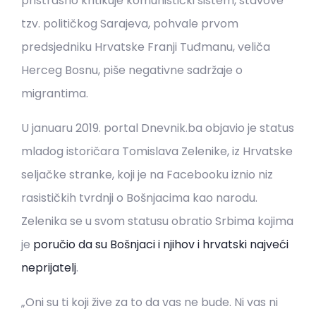
pristrasno kritikuje komunistički sistem, stavove
tzv. političkog Sarajeva, pohvale prvom
predsjedniku Hrvatske Franji Tuđmanu, veliča
Herceg Bosnu, piše negativne sadržaje o
migrantima.
U januaru 2019. portal Dnevnik.ba objavio je status
mladog istoričara Tomislava Zelenike, iz Hrvatske
seljačke stranke, koji je na Facebooku iznio niz
rasističkih tvrdnji o Bošnjacima kao narodu.
Zelenika se u svom statusu obratio Srbima kojima
je
poručio da su Bošnjaci i njihov i hrvatski najveći
neprijatelj
.
„Oni su ti koji žive za to da vas ne bude. Ni vas ni