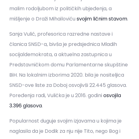
malim rodoljubom iz političkih ubjeđenja, a
mišljenje o Draži Mihailoviću
svojim ličnim stavom
.
Sanja Vulić, profesorica razredne nastave i
članica SNSD-a, bivša je predsjednica Mladih
socijaldemokrata, a aktuelna zastupnica u
Predstavničkom domu Parlamentarne skupštine
BiH. Na lokalnim izborima 2020. bila je nositeljica
SNSD-ove liste za Doboj osvojivši 22.445 glasova.
Poređenja radi, Vulićka je u 2016. godini
osvojila
3.396 glasova
.
Popularnost duguje svojim izjavama u kojima je
naglasila da je Dodik za nju nije Tito, nego Bog i