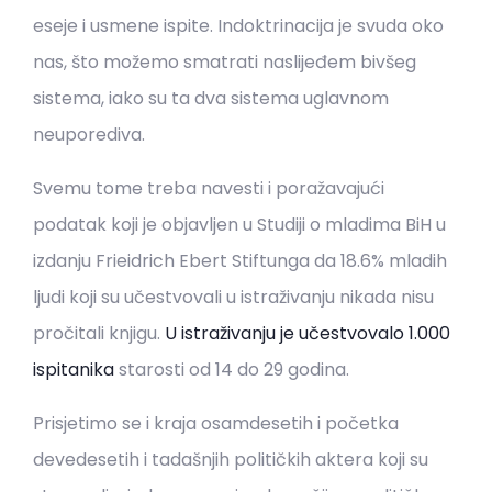
eseje i usmene ispite. Indoktrinacija je svuda oko
nas, što možemo smatrati naslijeđem bivšeg
sistema, iako su ta dva sistema uglavnom
neuporediva.
Svemu tome treba navesti i poražavajući
podatak koji je objavljen u Studiji o mladima BiH u
izdanju Frieidrich Ebert Stiftunga da 18.6% mladih
ljudi koji su učestvovali u istraživanju nikada nisu
pročitali knjigu.
U istraživanju je učestvovalo 1.000
ispitanika
starosti od 14 do 29 godina.
Prisjetimo se i kraja osamdesetih i početka
devedesetih i tadašnjih političkih aktera koji su