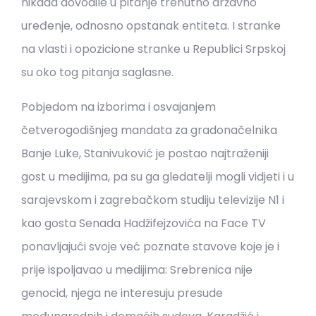
nikada dovodile u pitanje trenutno državno
uređenje, odnosno opstanak entiteta. I stranke
na vlasti i opozicione stranke u Republici Srpskoj
su oko tog pitanja saglasne.
Pobjedom na izborima i osvajanjem
četverogodišnjeg mandata za gradonačelnika
Banje Luke, Stanivuković je postao najtraženiji
gost u medijima, pa su ga gledatelji mogli vidjeti i u
sarajevskom i zagrebačkom studiju televizije N1 i
kao gosta Senada Hadžifejzovića na Face TV
ponavljajući svoje već poznate stavove koje je i
prije ispoljavao u medijima: Srebrenica nije
genocid, njega ne interesuju presude