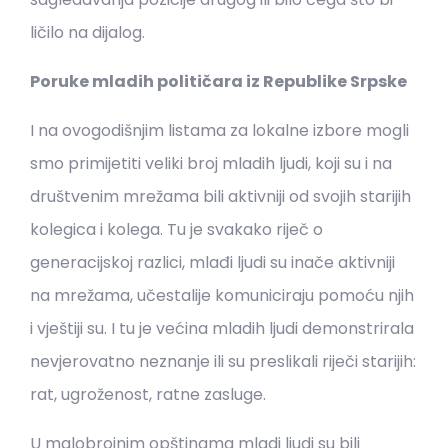
ličilo na dijalog.
Poruke mladih političara iz Republike Srpske
I na ovogodišnjim listama za lokalne izbore mogli
smo primijetiti veliki broj mladih ljudi, koji su i na
društvenim mrežama bili aktivniji od svojih starijih
kolegica i kolega. Tu je svakako riječ o
generacijskoj razlici, mlađi ljudi su inače aktivniji
na mrežama, učestalije komuniciraju pomoću njih
i vještiji su. I tu je većina mladih ljudi demonstrirala
nevjerovatno neznanje ili su preslikali riječi starijih:
rat, ugroženost, ratne zasluge.
U malobrojnim opštinama mladi ljudi su bili