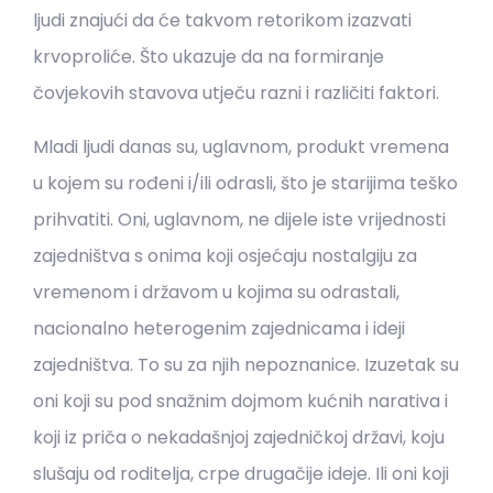
ljudi znajući da će takvom retorikom izazvati
krvoproliće. Što ukazuje da na formiranje
čovjekovih stavova utječu razni i različiti faktori.
Mladi ljudi danas su, uglavnom, produkt vremena
u kojem su rođeni i/ili odrasli, što je starijima teško
prihvatiti. Oni, uglavnom, ne dijele iste vrijednosti
zajedništva s onima koji osjećaju nostalgiju za
vremenom i državom u kojima su odrastali,
nacionalno heterogenim zajednicama i ideji
zajedništva. To su za njih nepoznanice. Izuzetak su
oni koji su pod snažnim dojmom kućnih narativa i
koji iz priča o nekadašnjoj zajedničkoj državi, koju
slušaju od roditelja, crpe drugačije ideje. Ili oni koji