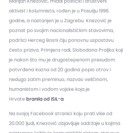
Marijan Knezović, mladi politički i društveni
aktivist i kolumnista, rođen je u Posušju 1996.
godine, a nastanjen je u Zagrebu. Knezović je
poznat po svojim nacionalističkim stavovima,
podršci Herceg Bosni čiju ponovnu uspostavu
često priziva. Primjera radi, Slobodana Praljka koji
je nakon što mu je drugostepenom presudom
potvrđena kazna od 20 godina popio otrov i
nedugo zatim preminuo, nazvao veličinom,
humanistom i vođom vojske koja je
Hrvate
branila od ISIL-a
.
Na svojoj Facebook stranici koju prati više od
20.000 ljudi, Knezović objavljuje sadržaje u kojima