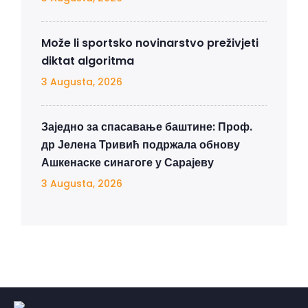
Može li sportsko novinarstvo preživjeti
diktat algoritma
3 Augusta, 2026
Заједно за спасавање баштине: Проф.
др Јелена Тривић подржала обнову
Ашкенаске синагоге у Сарајеву
3 Augusta, 2026