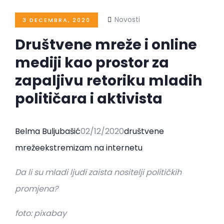
Novosti
3 DECEMBRA, 2020
Društvene mreže i online
mediji kao prostor za
zapaljivu retoriku mladih
političara i aktivista
Belma Buljubašić
02/12/2020
društvene
mreže
ekstremizam na internetu
Da li su mladi ljudi zaista nositelji političkih
promjena?
foto: pixabay