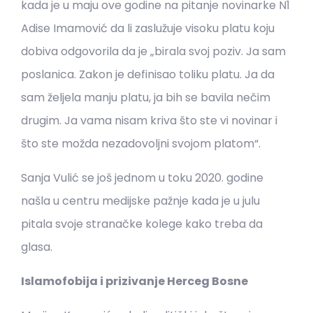
kada je u maju ove godine na pitanje novinarke N1
Adise Imamović da li zaslužuje visoku platu koju
dobiva odgovorila da je „birala svoj poziv. Ja sam
poslanica. Zakon je definisao toliku platu. Ja da
sam željela manju platu, ja bih se bavila nečim
drugim. Ja vama nisam kriva što ste vi novinar i
što ste možda nezadovoljni svojom platom“.
Sanja Vulić se još jednom u toku 2020. godine
našla u centru medijske pažnje kada je u julu
pitala svoje stranačke kolege kako treba da
glasa.
Islamofobija i prizivanje Herceg Bosne