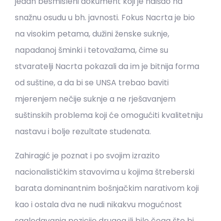
jedan besmisleni dokument koji je naišao na
snažnu osudu u bh. javnosti. Fokus Nacrta je bio
na visokim petama, dužini ženske suknje,
napadanoj šminki i tetovažama, čime su
stvaratelji Nacrta pokazali da im je bitnija forma
od suštine, a da bi se UNSA trebao baviti
mjerenjem nečije suknje a ne rješavanjem
suštinskih problema koji će omogućiti kvalitetniju
nastavu i bolje rezultate studenata.
Zahiragić je poznat i po svojim izrazito
nacionalističkim stavovima u kojima štreberski
barata dominantnim bošnjačkim narativom koji
kao i ostala dva ne nudi nikakvu mogućnost
sagledavanja pozicije drugog ili bilo čega što bi