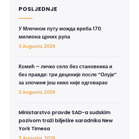
POSLJEDNJE
У Млечном путу можда вреба 170
милиона црних рупа
3 Augusta, 2026
Комић – личко село без становника и
без правде: три деценије после “Олује”
за злочинe још нико није одговарао
3 Augusta, 2026
Ministarstvo pravde SAD-a sudskim
pozivom traži bilješke saradnika New
York Timesa
3 Augusta, 2026