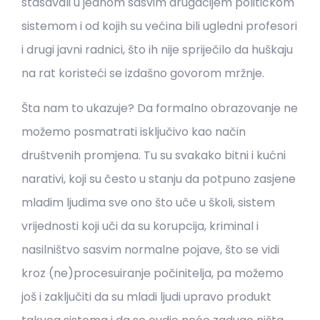
stasavali u jednom sasvim drugačijem političkom
sistemom i od kojih su većina bili ugledni profesori
i drugi javni radnici, što ih nije spriječilo da huškaju
na rat koristeći se izdašno govorom mržnje.
Šta nam to ukazuje? Da formalno obrazovanje ne
možemo posmatrati isključivo kao način
društvenih promjena. Tu su svakako bitni i kućni
narativi, koji su često u stanju da potpuno zasjene
mladim ljudima sve ono što uče u školi, sistem
vrijednosti koji uči da su korupcija, kriminal i
nasilništvo sasvim normalne pojave, što se vidi
kroz (ne)procesuiranje počinitelja, pa možemo
još i zaključiti da su mladi ljudi upravo produkt