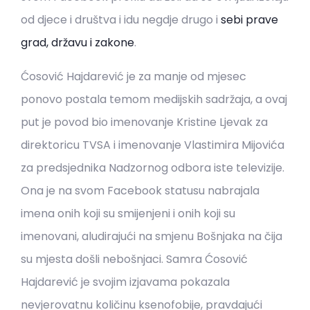
od djece i društva i idu negdje drugo i
sebi prave
grad, državu i zakone
.
Ćosović Hajdarević je za manje od mjesec
ponovo postala temom medijskih sadržaja, a ovaj
put je povod bio imenovanje Kristine Ljevak za
direktoricu TVSA i imenovanje Vlastimira Mijovića
za predsjednika Nadzornog odbora iste televizije.
Ona je na svom Facebook statusu nabrajala
imena onih koji su smijenjeni i onih koji su
imenovani, aludirajući na smjenu Bošnjaka na čija
su mjesta došli nebošnjaci. Samra Ćosović
Hajdarević je svojim izjavama pokazala
nevjerovatnu količinu ksenofobije, pravdajući