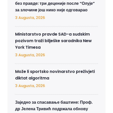
без правде: три деценије после “Олује”
за злочинe још нико није одговарао
3 Augusta, 2026
Ministarstvo pravde SAD-a sudskim
pozivom traži bilješke saradnika New
York Timesa
3 Augusta, 2026
Može li sportsko novinarstvo preživjeti
diktat algoritma
3 Augusta, 2026
Заједно за спасавање баштине: Проф.
др Јелена Тривић подржала обнову