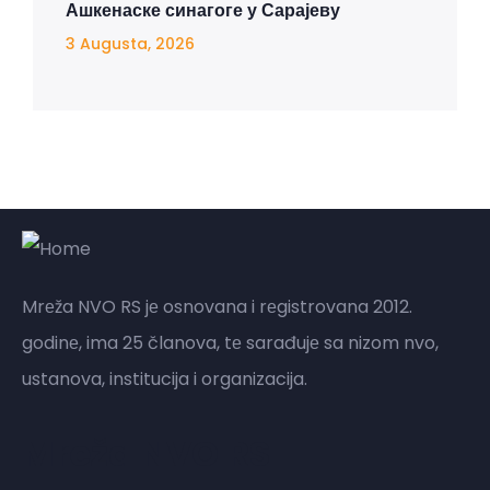
Ашкенаске синагоге у Сарајеву
3 Augusta, 2026
Mrеža NVO RS jе osnovana i rеgistrovana 2012.
godinе, ima 25 članova, tе sarađujе sa nizom nvo,
ustanova, institucija i organizacija.
Mreža NVO RS