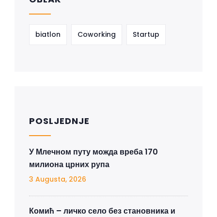
biatlon
Coworking
Startup
POSLJEDNJE
У Млечном путу можда вреба 170
милиона црних рупа
3 Augusta, 2026
Комић – личко село без становника и