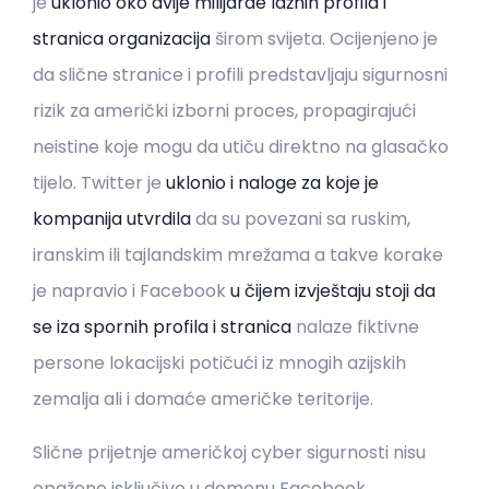
je
uklonio oko dvije milijarde lažnih profila i
stranica organizacija
širom svijeta. Ocijenjeno je
da slične stranice i profili predstavljaju sigurnosni
rizik za američki izborni proces, propagirajući
neistine koje mogu da utiču direktno na glasačko
tijelo. Twitter je
uklonio i naloge za koje je
kompanija utvrdila
da su povezani sa ruskim,
iranskim ili tajlandskim mrežama a takve korake
je napravio i Facebook
u čijem izvještaju stoji da
se iza spornih profila i stranica
nalaze fiktivne
persone lokacijski potičući iz mnogih azijskih
zemalja ali i domaće američke teritorije.
Slične prijetnje američkoj cyber sigurnosti nisu
opažene isključivo u domenu Facebook