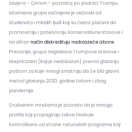
zavjera – QAnon – poznatoj po podršci Trumpu.
Istoimena grupa sačinjena je većinski od
studenata i mladih ljudi koji su često plaćeni da
promoviraju i potenciraju konzervativne stavove i
na sličan
način diskredituju nadolazeće izbore
.
Preciznije, grupa naglašava Trumpove stavove i
skepticizam (koji je nedokazan) prema glasanju
poštom za koje mnogi smatraju da će biti glavni
metod glasanja 2020. godine tokom i zbog
pandemije.
Drušvenim mrežama je poznato da je mnogo
profila koji propagiraju takve floskule
kontrolisano od strane računalnih programa koji