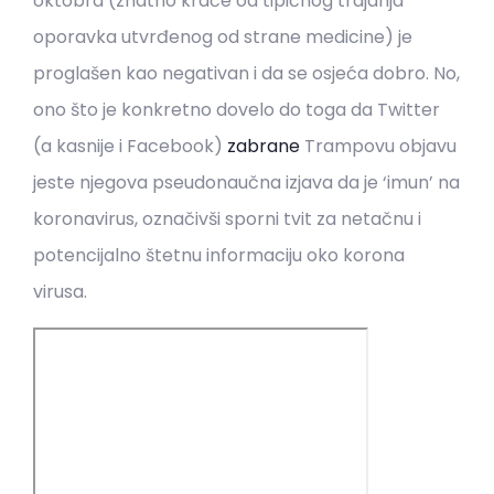
oktobra (znatno kraće od tipičnog trajanja
oporavka utvrđenog od strane medicine) je
proglašen kao negativan i da se osjeća dobro. No,
ono što je konkretno dovelo do toga da Twitter
(a kasnije i Facebook)
zabrane
Trampovu objavu
jeste njegova pseudonaučna izjava da je ‘imun’ na
koronavirus, označivši sporni tvit za netačnu i
potencijalno štetnu informaciju oko korona
virusa.