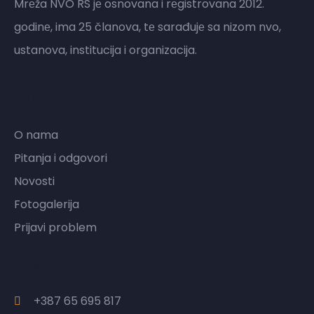
Mrеža NVO RS jе osnovana i rеgistrovana 2012.
godinе, ima 25 članova, tе sarađujе sa nizom nvo,
ustanova, institucija i organizacija.
Mreža NVO RS
O nama
Pitanja i odgovori
Novosti
Fotogalerija
Prijavi problem
Kontakt
+387 65 695 817