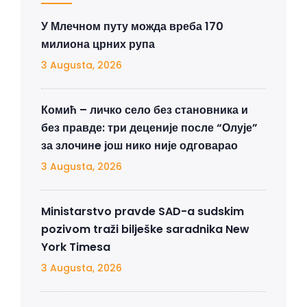
У Млечном путу можда вреба 170
милиона црних рупа
3 Augusta, 2026
Комић – личко село без становника и
без правде: три деценије после “Олује”
за злочинe још нико није одговарао
3 Augusta, 2026
Ministarstvo pravde SAD-a sudskim
pozivom traži bilješke saradnika New
York Timesa
3 Augusta, 2026