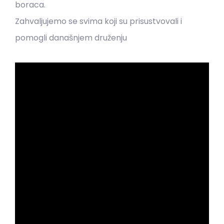
boraca.
Zahvaljujemo se svima koji su prisustvovali i
pomogli današnjem druženju