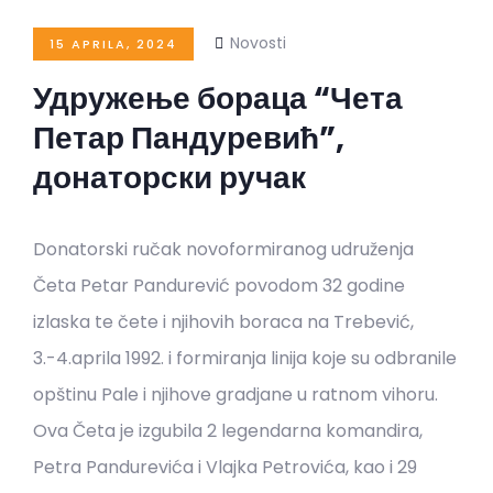
Novosti
15 APRILA, 2024
Удружење бораца “Чета
Петар Пандуревић”,
донаторски ручак
Donatorski ručak novoformiranog udruženja
Četa Petar Pandurević povodom 32 godine
izlaska te čete i njihovih boraca na Trebević,
3.-4.aprila 1992. i formiranja linija koje su odbranile
opštinu Pale i njihove gradjane u ratnom vihoru.
Ova Četa je izgubila 2 legendarna komandira,
Petra Pandurevića i Vlajka Petrovića, kao i 29