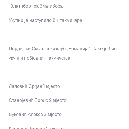
„Златибор“ са Златибора.
Укупно је наступило 84 такмичара
Нордијски Смучарски клуб „Романија“ Пале је био
укупни побједник такмичења
Лаловић Срђан 1 мјесто
Станојевић Борис 2 мјесто
Вуковић Алекса 3 мјесто
Kосмајац Његош 2 мјесто