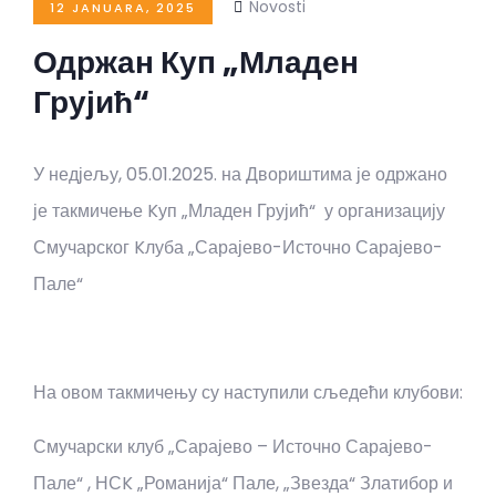
Novosti
12 JANUARA, 2025
Одржан Куп „Младен
Грујић“
У недјељу, 05.01.2025. на Двориштима је одржано
је такмичење Kуп „Младен Грујић“ у организацију
Смучарског Kлуба „Сарајево-Источно Сарајево-
Пале“
На овом такмичењу су наступили сљедећи клубови:
Смучарски клуб „Сарајево – Источно Сарајево-
Пале“ , НСK „Романија“ Пале, „Звезда“ Златибор и