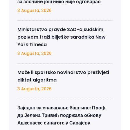
за злочинe још нико није одговарао
3 Augusta, 2026
Ministarstvo pravde SAD-a sudskim
pozivom traži bilješke saradnika New
York Timesa
3 Augusta, 2026
Može li sportsko novinarstvo preživjeti
diktat algoritma
3 Augusta, 2026
Заједно за спасавање баштине: Проф.
др Јелена Тривић подржала обнову
Ашкенаске синагоге у Сарајеву