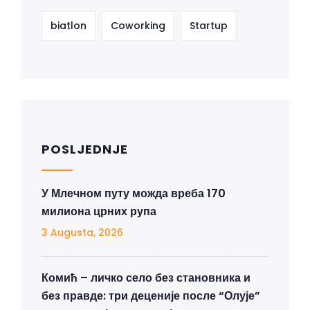
biatlon
Coworking
Startup
POSLJEDNJE
У Млечном путу можда вреба 170
милиона црних рупа
3 Augusta, 2026
Комић – личко село без становника и
без правде: три деценије после “Олује”