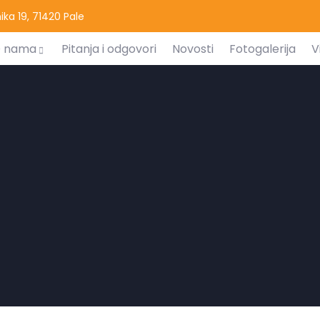
ka 19, 71420 Pale
 nama
Pitanja i odgovori
Novosti
Fotogalerija
V