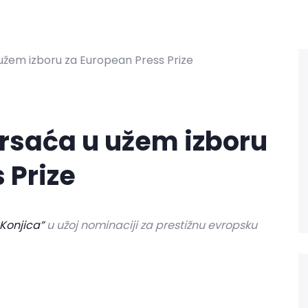
rsaća u užem izboru
 Prize
 Konjica”
u užoj nominaciji za prestižnu evropsku