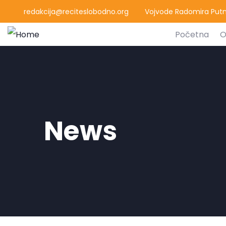
redakcija@reciteslobodno.org
Vojvode Radomira Putni
Početna
O
News