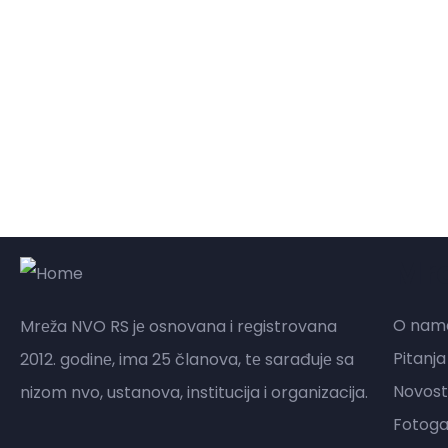
Mr
O nam
Mrеža NVO RS jе osnovana i rеgistrovana
Pitanja
2012. godinе, ima 25 članova, tе sarađujе sa
Novost
nizom nvo, ustanova, institucija i organizacija.
Fotogal