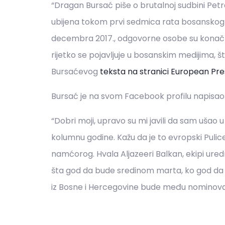
“Dragan Bursać piše o brutalnoj sudbini Petr
ubijena tokom prvi sedmica rata bosanskog rat
decembra 2017., odgovorne osobe su konačn
rijetko se pojavljuje u bosanskim medijima, št
Bursaćevog
teksta na stranici European Pre
Bursać je na svom Facebook profilu napisao 
“Dobri moji, upravo su mi javili da sam ušao 
kolumnu godine. Kažu da je to evropski Puli
namćorog. Hvala Aljazeeri Balkan, ekipi uredni
šta god da bude sredinom marta, ko god da
iz Bosne i Hercegovine bude među nominova