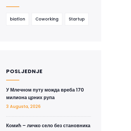
biatlon
Coworking
Startup
POSLJEDNJE
У Млечном путу можда вреба 170
милиона црних рупа
3 Augusta, 2026
Комић – личко село без становника