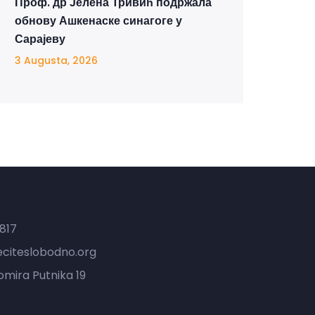
Проф. др Јелена Тривић подржала
обнову Ашкенаске синагоге у
Сарајеву
3 Augusta, 2026
t
817
eciteslobodno.org
mira Putnika 19