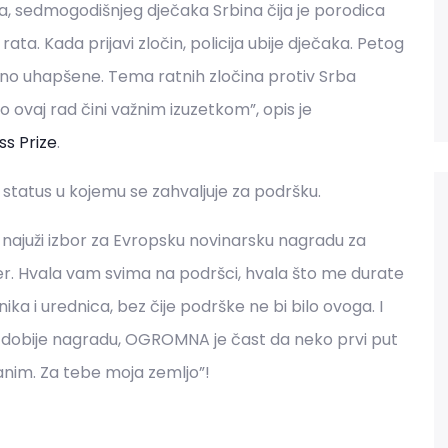
a, sedmogodišnjeg dječaka Srbina čija je porodica
a. Kada prijavi zločin, policija ubije dječaka. Petog
o uhapšene. Tema ratnih zločina protiv Srba
o ovaj rad čini važnim izuzetkom”, opis je
ss Prize
.
status u kojemu se zahvaljuje za podršku.
u najuži izbor za Evropsku novinarsku nagradu za
cer. Hvala vam svima na podršci, hvala što me durate
ka i urednica, bez čije podrške ne bi bilo ovoga. I
 dobije nagradu, OGROMNA je čast da neko prvi put
nim. Za tebe moja zemljo”!