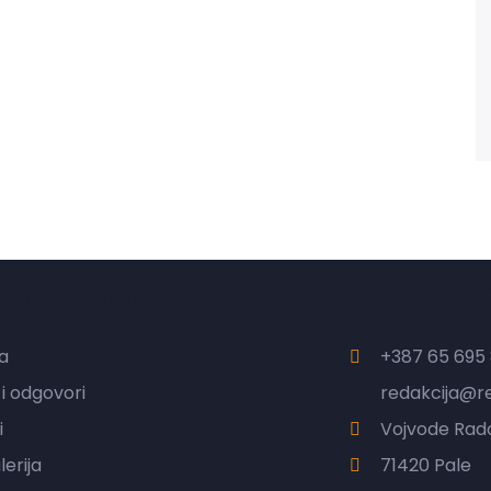
eža NVO RS
Kontak
a
+387 65 695 
 i odgovori
redakcija@r
i
Vojvode Rado
erija
71420 Pale