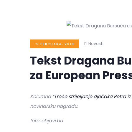
Novosti
15 FEBRUARA, 2018
Tekst Dragana Bu
za European Press
Kolumna
“Treće strijeljanje dječaka Petra iz
novinarsku nagradu.
foto: objavi.ba