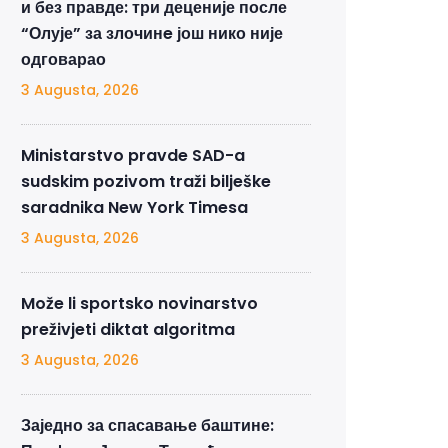
и без правде: три деценије после
“Олује” за злочинe још нико није
одговарао
3 Augusta, 2026
Ministarstvo pravde SAD-a
sudskim pozivom traži bilješke
saradnika New York Timesa
3 Augusta, 2026
Može li sportsko novinarstvo
preživjeti diktat algoritma
3 Augusta, 2026
Заједно за спасавање баштине: