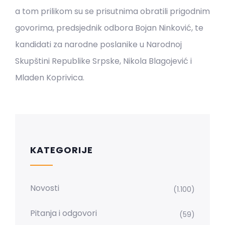
a tom prilikom su se prisutnima obratili prigodnim
govorima, predsjednik odbora Bojan Ninković, te
kandidati za narodne poslanike u Narodnoj
Skupštini Republike Srpske, Nikola Blagojević i
Mladen Koprivica.
KATEGORIJE
Novosti
(1.100)
Pitanja i odgovori
(59)