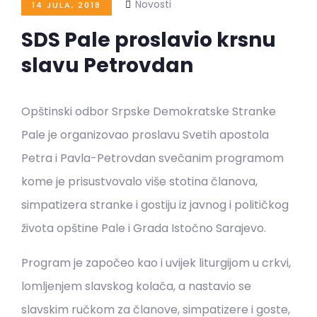
Novosti
14 JULA, 2018
SDS Pale proslavio krsnu
slavu Petrovdan
Opštinski odbor Srpske Demokratske Stranke
Pale je organizovao proslavu Svetih apostola
Petra i Pavla-Petrovdan svečanim programom
kome je prisustvovalo više stotina članova,
simpatizera stranke i gostiju iz javnog i političkog
života opštine Pale i Grada Istočno Sarajevo.
Program je započeo kao i uvijek liturgijom u crkvi,
lomljenjem slavskog kolača, a nastavio se
slavskim ručkom za članove, simpatizere i goste,