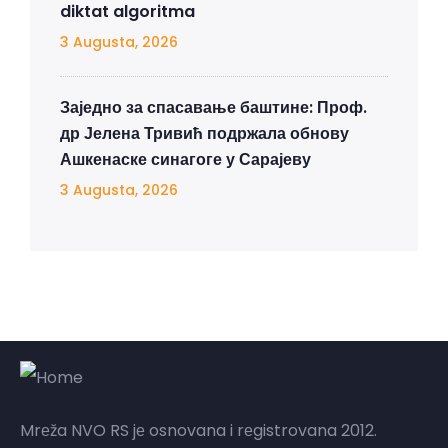
diktat algoritma
3 Augusta, 2026
Заједно за спасавање баштине: Проф.
др Јелена Тривић подржала обнову
Ашкенаске синагоге у Сарајеву
3 Augusta, 2026
Mrеža NVO RS jе osnovana i rеgistrovana 2012.