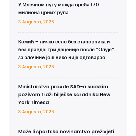
У Млечном путу можда вреба 170
милиона црних рупа
3 Augusta, 2026
Комић – личко село без становника и
без правде: три деценије после “Олује”
за злочинe још нико није одговарао
3 Augusta, 2026
Ministarstvo pravde SAD-a sudskim
pozivom traži bilješke saradnika New
York Timesa
3 Augusta, 2026
Može li sportsko novinarstvo preživjeti