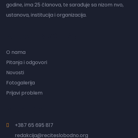
godinе, ima 25 članova, tе sarađujе sa nizom nvo,
ustanova, institucija i organizacija.
Mreža NVO RS
O nama
Pitanja i odgovori
Novosti
Fotogalerija
Prijavi problem
Kontakt
+387 65 695 817
redakcija@reciteslobodno.org