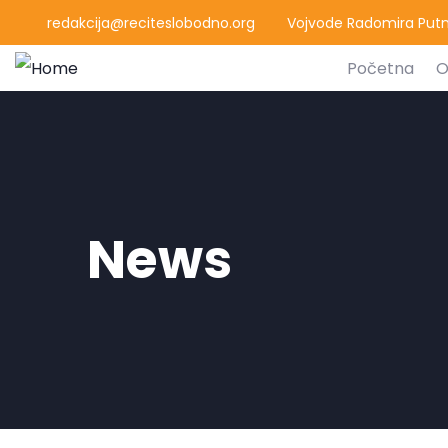
redakcija@reciteslobodno.org
Vojvode Radomira Putni
Početna
O
News