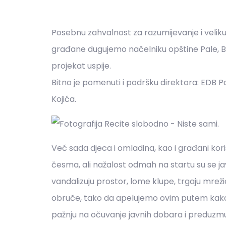
Posebnu zahvalnost za razumijevanje i veliku
građane dugujemo načelniku opštine Pale, B
projekat uspije.
Bitno je pomenuti i podršku direktora: EDB P
Kojića.
Već sada djeca i omladina, kao i građani koris
česma, ali nažalost odmah na startu su se jav
vandalizuju prostor, lome klupe, trgaju mreži
obruče, tako da apelujemo ovim putem kako
pažnju na očuvanje javnih dobara i preduzmu a