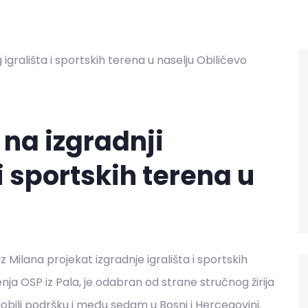
na izgradnji
 i sportskih terena u
 Milana projekat izgradnje igrališta i sportskih
ja OSP iz Pala, je odabran od strane stručnog žirija
 dobili podršku i među sedam u Bosni i Hercegovini.