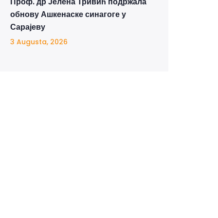
Проф. др Јелена Тривић подржала
обнову Ашкенаске синагоге у
Сарајеву
3 Augusta, 2026