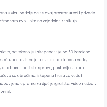
đana u vidu peticije da se ovaj prostor uredi i privede
ažmanom nvo i lokalne zajednice realizuje.
slova, odveženo je i iskopano više od 50 kamiona
eća, postavljena je rasvjeta, priključena voda,
, ofarbane sportske sprave, postavljen skoro
koševe sa obručima, iskopana trasa za vodu i
abavljena oprema za dječije igralište, video nadzor,
e i sl.