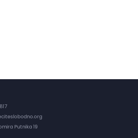
t
817
eciteslobodno.org
mira Putnika 19