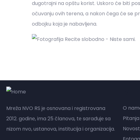
dugotrajni na opštu korist. Uskoro će biti p
očuvanju ovih terena, a nakon čega će se pris
odbojku koja je nabavljena.
Mr
O nam
Mrеža NVO RS jе osnovana i rеgistrovana
Pitanja
2012. godinе, ima 25 članova, tе sarađujе sa
Novost
nizom nvo, ustanova, institucija i organizacija.
Fotogal