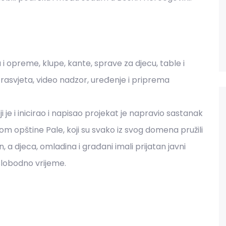
 opreme, klupe, kante, sprave za djecu, table i
rasvjeta, video nadzor, uređenje i priprema
 je i inicirao i napisao projekat je napravio sastanak
om opštine Pale, koji su svako iz svog domena pružili
 a djeca, omladina i građani imali prijatan javni
i slobodno vrijeme.