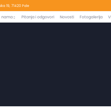
ka 19, 71420 Pale
 nama
Pitanja i odgovori
Novosti
Fotogalerija
V