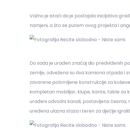
Važno je istaći da je postojala inicijativa gra
namjeni, a što se putem ovog projekta i ang
Do sada je urađen značaj dio predviđenih po
zemlje, odvežena su dva kamiona otpada i sm
zavarene polomljene konstrukcije za koševe
kompletan mobilijar, klupe, kante, table za 
urađeni odvodni kanali, postavljena česma, n
uređena ulazna staza i teren za dječije igrališt