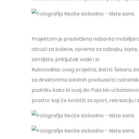
Projektom je predviđena nabavka mobilijara i
obruči za koševe, oprema za odbojku, lopte, 
zemljišta, priključak vode i sl.
Rukovodilac ovog projekta, Batrić Šekara, koji
sa direktorima lokalnih preduzeća i načelnik
podršku kako bi ovaj dio Pala bio urbanizovan,
prostor koji će koristiti za sport, rekreaciju 