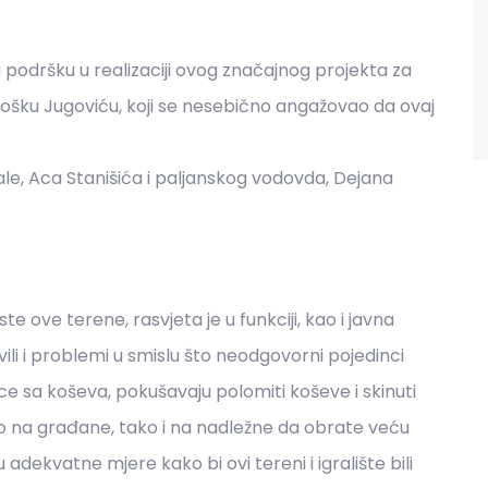
 podršku u realizaciji ovog značajnog projekta za
ošku Jugoviću, koji se nesebično angažovao da ovaj
ale, Aca Stanišića i paljanskog vodovda, Dejana
te ove terene, rasvjeta je u funkciji, kao i javna
ili i problemi u smislu što neodgovorni pojedinci
ce sa koševa, pokušavaju polomiti koševe i skinuti
 na građane, tako i na nadležne da obrate veću
dekvatne mjere kako bi ovi tereni i igralište bili