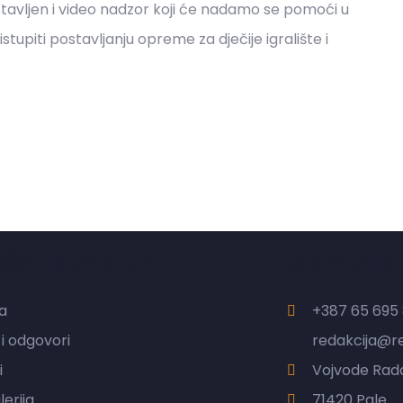
ostavljen i video nadzor koji će nadamo se pomoći u
tupiti postavljanju opreme za dječije igralište i
eža NVO RS
Kontak
a
+387 65 695 
 i odgovori
redakcija@r
i
Vojvode Rado
erija
71420 Pale