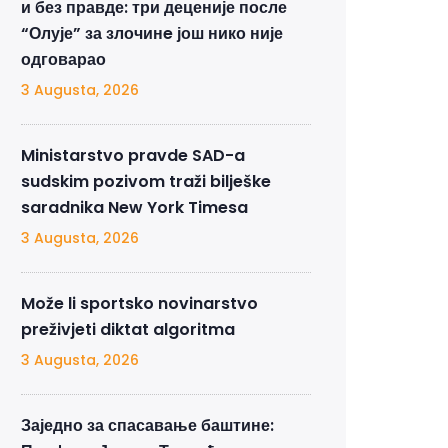
и без правде: три деценије после
“Олује” за злочинe још нико није
одговарао
3 Augusta, 2026
Ministarstvo pravde SAD-a
sudskim pozivom traži bilješke
saradnika New York Timesa
3 Augusta, 2026
Može li sportsko novinarstvo
preživjeti diktat algoritma
3 Augusta, 2026
Заједно за спасавање баштине: