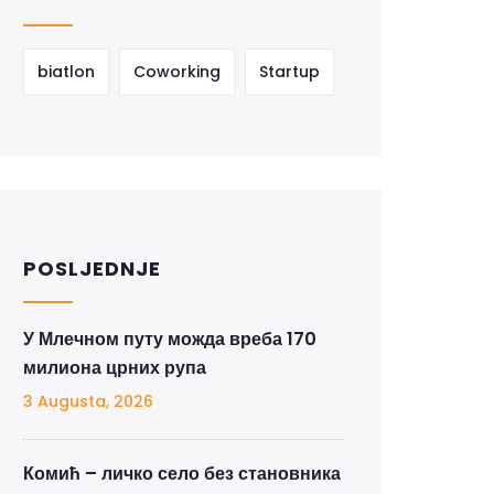
biatlon
Coworking
Startup
POSLJEDNJE
У Млечном путу можда вреба 170
милиона црних рупа
3 Augusta, 2026
Комић – личко село без становника