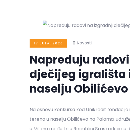
Novosti
17 JULA, 2020
Napreduju radovi 
dječijeg igrališta
naselju Obilićevo
Na osnovu konkursa kod Unikredit fondacije iz
terena u naselju Obilićevo na Palama, udružen
u Milanu među tri u Republici Srpskoj koji su