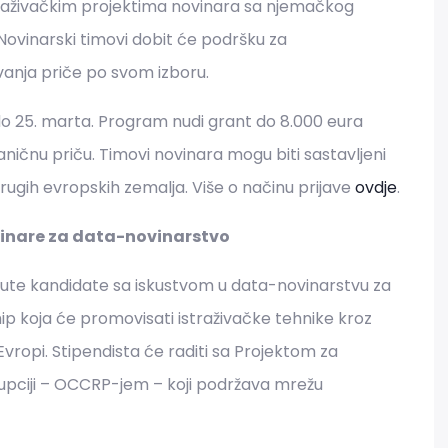
traživačkim projektima novinara sa njemačkog
Novinarski timovi dobit će podršku za
anja priče po svom izboru.
e do 25. marta. Program nudi grant do 8.000 eura
čnu priču. Timovi novinara mogu biti sastavljeni
 drugih evropskih zemalja. Više o načinu prijave
ovdje
.
inare za data-novinarstvo
nute kandidate sa iskustvom u data-novinarstvu za
hip koja će promovisati istraživačke tehnike kroz
vropi. Stipendista će raditi sa Projektom za
rupciji – OCCRP-jem – koji podržava mrežu