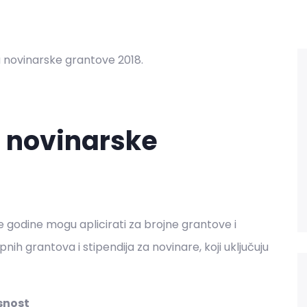
a novinarske
ve godine mogu aplicirati za brojne grantove i
ih grantova i stipendija za novinare, koji uključuju
snost