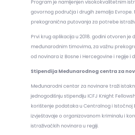
Program je namijenjen visokokvalitetnim is
govornog područja i drugih zemalja Evrope. 
prekogranična putovanja za potrebe istraživ
Prvi krug aplikacija u 2018. godini otvoren j
međunarodnim timovima, za važnu prekograni
od novinara iz Bosne i Hercegovine i regije i
Stipendija Međunarodnog centra za nov
Međunarodni centar za novinare traži istak
jednogodišnju stipendiju ICFJ Knight Fellows
korištenje podataka u Centralnog i Istočnoj E
izvještavaje o organizovanom kriminalu i ko
istraživačkih novinara u regiji.