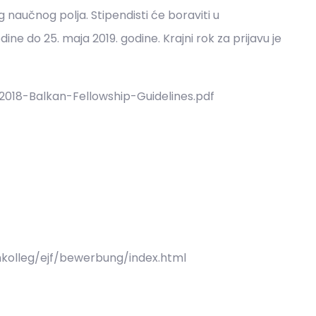
og naučnog polja. Stipendisti će boraviti u
e do 25. maja 2019. godine. Krajni rok za prijavu je
/2018-Balkan-Fellowship-Guidelines.pdf
enkolleg/ejf/bewerbung/index.html