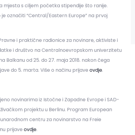
 mjesta s ciljem početka stipendije što ranije.
o je označiti “Central/Eastern Europe” na prvoj
ravne i praktične radionice za novinare, aktiviste i
odatke i društvo na Centralnoevropskom univerzitetu
 na Balkanu od 25. do 27. maja 2018. nakon čega
ijave do 5. marta. Više o načinu prijave
ovdje
.
eljeno novinarima iz Istočne i Zapadne Evrope i SAD-
raživačkom projektu u Berlinu. Program European
eđunarodnom centru za novinarstvo na Freie
inu prijave
ovdje
.