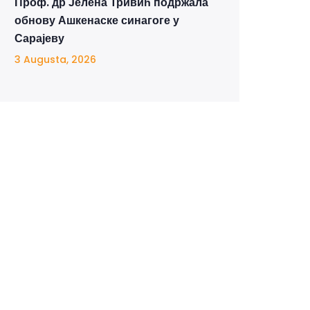
Проф. др Јелена Тривић подржала
обнову Ашкенаске синагоге у
Сарајеву
3 Augusta, 2026