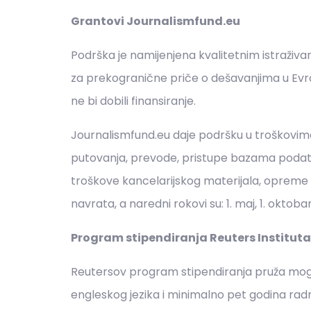
Grantovi Journalismfund.eu
Podrška je namijenjena kvalitetnim istraživan
za prekogranične priče o dešavanjima u Evropi
ne bi dobili finansiranje.
Journalismfund.eu daje podršku u troškovima 
putovanja, prevode, pristupe bazama podataka
troškove kancelarijskog materijala, opreme i
navrata, a naredni rokovi su: 1. maj, 1. oktob
Program stipendiranja Reuters Instituta
Reutersov program stipendiranja pruža mo
engleskog jezika i minimalno pet godina radn