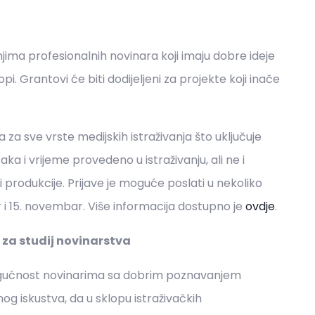
jima profesionalnih novinara koji imaju dobre ideje
. Grantovi će biti dodijeljeni za projekte koji inače
za sve vrste medijskih istraživanja što uključuje
 i vrijeme provedeno u istraživanju, ali ne i
 produkcije. Prijave je moguće poslati u nekoliko
ar i 15. novembar. Više informacija dostupno je
ovdje
.
 za studij novinarstva
gućnost novinarima sa dobrim poznavanjem
og iskustva, da u sklopu istraživačkih