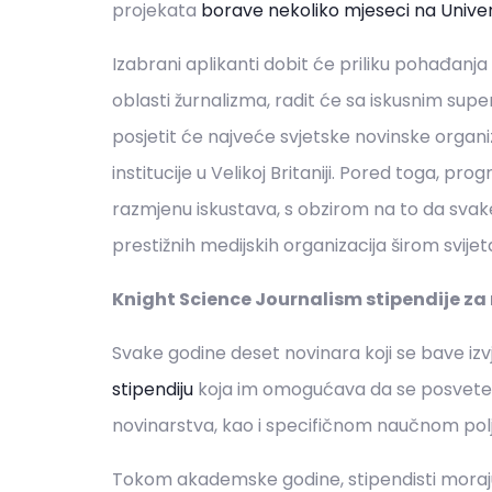
projekata
borave nekoliko mjeseci na Univer
Izabrani aplikanti dobit će priliku pohađanja
oblasti žurnalizma, radit će sa iskusnim supe
posjetit će najveće svjetske novinske organizac
institucije u Velikoj Britaniji. Pored toga, p
razmjenu iskustava, s obzirom na to da svak
prestižnih medijskih organizacija širom svijet
Knight Science Journalism stipendije za 
Svake godine deset novinara koji se bave iz
stipendiju
koja im omogućava da se posvete is
novinarstva, kao i specifičnom naučnom polj
Tokom akademske godine, stipendisti moraju r