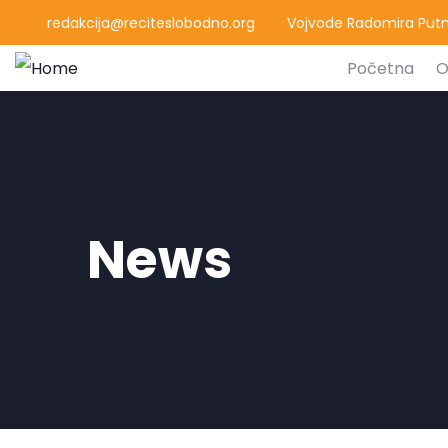
redakcija@reciteslobodno.org
Vojvode Radomira Putni
Početna
O
News