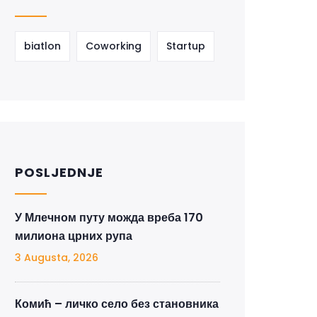
biatlon
Coworking
Startup
POSLJEDNJE
У Млечном путу можда вреба 170
милиона црних рупа
3 Augusta, 2026
Комић – личко село без становника