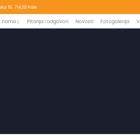
ka 19, 71420 Pale
 nama
Pitanja i odgovori
Novosti
Fotogalerija
V