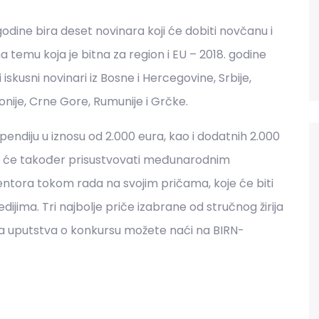
dine bira deset novinara koji će dobiti novčanu i
a temu koja je bitna za region i EU – 2018. godine
 iskusni novinari iz Bosne i Hercegovine, Srbije,
nije, Crne Gore, Rumunije i Grčke.
tipendiju u iznosu od 2.000 eura, kao i dodatnih 2.000
Oni će također prisustvovati međunarodnim
ntora tokom rada na svojim pričama, koje će biti
jima. Tri najbolje priče izabrane od stručnog žirija
a uputstva o konkursu možete naći na BIRN-