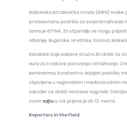
Balkanska istraživačka mreža (BIRN) svake go
profesionalnu podršku za svoja istraživanja n
tema je ISTINA. Za stipendiju se mogu prijaviti
Albanije, Bugarske, Hrvatske, Kosova, Makedo
Kandidati koje izabere stručni žiri dobit će s
eura za troškove putovanja i istraživanja. 
seminarima, konstantno dobijati podršku me
objavljene u regionalnim i međunarodnim medi
također će dobiti novčane nagrade. Detaljn
ovom
sajtu
a rok prijave je do 12. marta.
Reporters in the Field