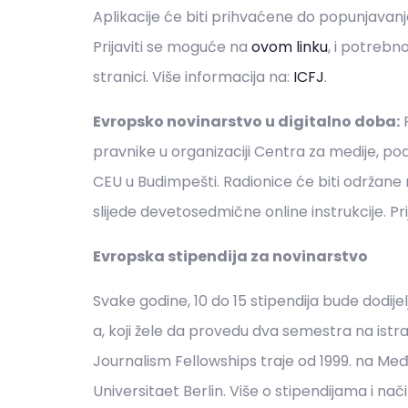
Aplikacije će biti prihvaćene do popunjavanja
Prijaviti se moguće na
ovom linku
, i potrebn
stranici. Više informacija na:
ICFJ
.
Evropsko novinarstvo u digitalno doba:
P
pravnike u organizaciji Centra za medije, p
CEU u Budimpešti. Radionice će biti održane
slijede devetosedmične online instrukcije. Pr
Evropska stipendija za novinarstvo
Svake godine, 10 do 15 stipendija bude dodij
a, koji žele da provedu dva semestra na ist
Journalism Fellowships traje od 1999. na M
Universitaet Berlin. Više o stipendijama i nač