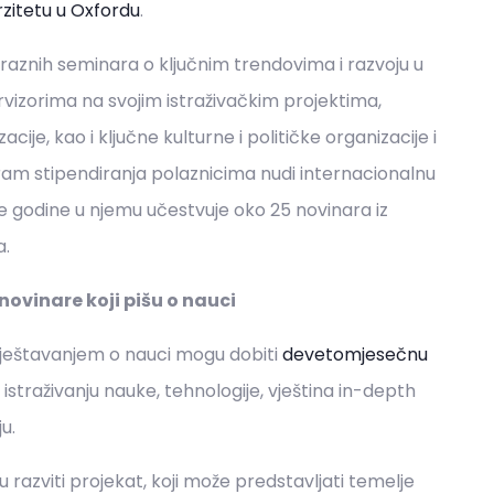
zitetu u Oxfordu
.
 raznih seminara o ključnim trendovima i razvoju u
rvizorima na svojim istraživačkim projektima,
ije, kao i ključne kulturne i političke organizacije i
rogram stipendiranja polaznicima nudi internacionalnu
e godine u njemu učestvuje oko 25 novinara iz
a.
novinare koji pišu o nauci
vještavanjem o nauci mogu dobiti
devetomjesečnu
traživanju nauke, tehnologije, vještina in-depth
u.
azviti projekat, koji može predstavljati temelje