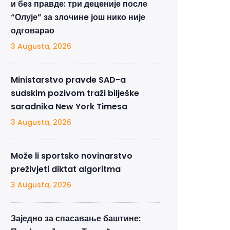
и без правде: три деценије после
“Олује” за злочинe још нико није
одговарао
3 Augusta, 2026
Ministarstvo pravde SAD-a
sudskim pozivom traži bilješke
saradnika New York Timesa
3 Augusta, 2026
Može li sportsko novinarstvo
preživjeti diktat algoritma
3 Augusta, 2026
Заједно за спасавање баштине: