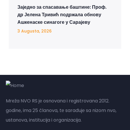
Заједно за спасавање баштине: Проф.
др Јелена Тривић подржала обнову
Ашкенаске синагоге у Сарајеву
3 Augusta, 2026
Mrеža NVO RS jе osnovana i rеgistrovana 2012.
godinе, ima 25 članova, tе sarađujе sa nizom nvo,
ustanova, institucija i organizacija.