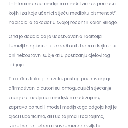
telefonima kao medijima i sredstvima s pomoću
kojih i za koje učenici stječu medijsku pismenost”,
napisala je također u svojoj recenziji Kolar Billege.
Ona je dodala da je učestvovanje roditelja
temeljito opisano u razradi onih tema u kojima su i
oni neizostavni subjekti u postizanju cjelovitog
odgoja.
Također, kako je navela, pristup poučavanju je
afirmativan, a autori su, omogućujući stjecanje
znanja o medijima i medijskim sadržajima,
zapravo ponudili model medijskoga odgoja koji je
djeci i učenicima, ali i učiteljima i roditeljima,
izuzetno potreban u savremenom svijetu.