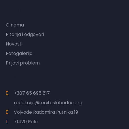
Mreža NVO RS
O nama
Pitanja i odgovori
Novosti
Fotogalerija
Prijavi problem
Kontakt
+387 65 695 817
redakcija@reciteslobodno.org
Vojvode Radomira Putnika 19
71420 Pale