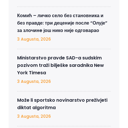
Комић – личко село без становника и
без правде: три деценије после “Олује”
за злочинe још нико није одговарао
3 Augusta, 2026
Ministarstvo pravde SAD-a sudskim
pozivom traži bilješke saradnika New
York Timesa
3 Augusta, 2026
Može li sportsko novinarstvo preživjeti
diktat algoritma
3 Augusta, 2026