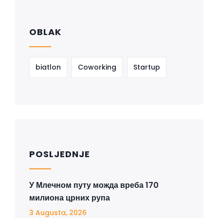
OBLAK
biatlon
Coworking
Startup
POSLJEDNJE
У Млечном путу можда вреба 170
милиона црних рупа
3 Augusta, 2026