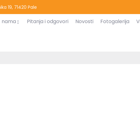
ka 19, 71420 Pale
 nama
Pitanja i odgovori
Novosti
Fotogalerija
V