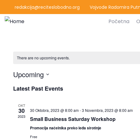
redakcija@reciteslobodno.org
Vojvode Radomira Putni
Početna
O
There are no upcoming events.
Upcoming
Select
Latest Past Events
date.
OKT
30
30 Oktobra, 2023 @ 8:00 am
-
3 Novembra, 2023 @ 8:00 am
2023
Small Business Saturday Workshop
Promocija načelnika preko leđa sirotinje
Free