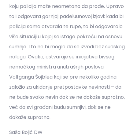
koju policija može neometano da prođe. Upravo
to i odgovara gornjoj padeluunovoj izjavi: kada bi
policija sama otvarala te rupe, to bi odgovaralo
više situaciji u kojoj se istage pokreću na osnovu
sumnje. I to ne bi moglo da se izvodi bez sudskog
naloga. Ovako, ostvaruje se inicijativa bivšeg
nemačkog ministra unutrašnjih poslova
Volfganga Šojblea koji se pre nekoliko godina
založio za ukidanje pretpostavke nevinosti – da
ne bude svako nevin dok se ne dokaže suprotno,
već da svi građani budu sumnjivi, dok se ne
dokaže suprotno.
Saša Bojić DW