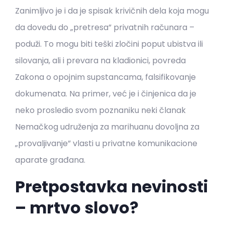
Zanimljivo je i da je spisak krivičnih dela koja mogu
da dovedu do „pretresa” privatnih računara –
poduži. To mogu biti teški zločini poput ubistva ili
silovanja, ali i prevara na kladionici, povreda
Zakona o opojnim supstancama, falsifikovanje
dokumenata. Na primer, već je i činjenica da je
neko prosledio svom poznaniku neki članak
Nemačkog udruženja za marihuanu dovoljna za
„provaljivanje” vlasti u privatne komunikacione
aparate građana.
Pretpostavka nevinosti
– mrtvo slovo?