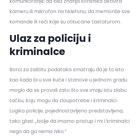
komuniciranje; da bez znanja korisnika aktivira
kameru ili mikrofon na telefonu; da memoriše sve
komande ili reči koje su otkucane tastaturom.
Ulaz za policiju i
kriminalce
Borci za zaštitu podataka smatraju da je to isto
kao kada bi u sve kuće i stanove u jednom gradu
moglo da se provali zato što sve imaju istu slabu
tačku, koju mogu da zloupotrebe i kriminalci.
Logika policije, pojednostavljeno predstavljena,
tako glasi: „bolje da imamo pristup i mi i kriminalci
nego da ga nema niko.”