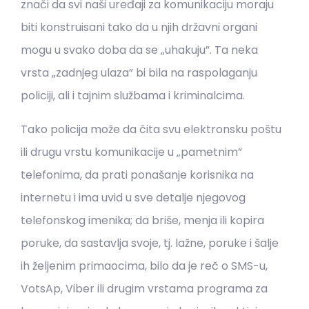
znači da svi naši uređaji za komunikaciju moraju
biti konstruisani tako da u njih državni organi
mogu u svako doba da se „uhakuju”. Ta neka
vrsta „zadnjeg ulaza” bi bila na raspolaganju
policiji, ali i tajnim službama i kriminalcima.
Tako policija može da čita svu elektronsku poštu
ili drugu vrstu komunikacije u „pametnim”
telefonima, da prati ponašanje korisnika na
internetu i ima uvid u sve detalje njegovog
telefonskog imenika; da briše, menja ili kopira
poruke, da sastavlja svoje, tj. lažne, poruke i šalje
ih željenim primaocima, bilo da je reč o SMS-u,
VotsAp, Viber ili drugim vrstama programa za