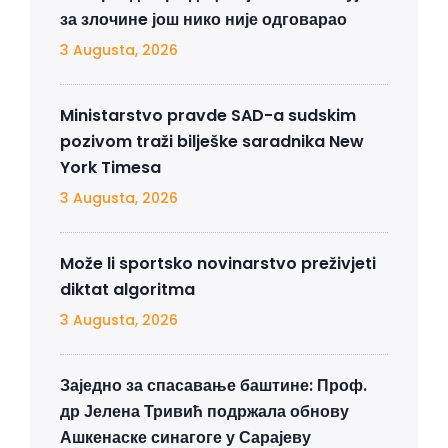
за злочинe још нико није одговарао
3 Augusta, 2026
Ministarstvo pravde SAD-a sudskim
pozivom traži bilješke saradnika New
York Timesa
3 Augusta, 2026
Može li sportsko novinarstvo preživjeti
diktat algoritma
3 Augusta, 2026
Заједно за спасавање баштине: Проф.
др Јелена Тривић подржала обнову
Ашкенаске синагоге у Сарајеву