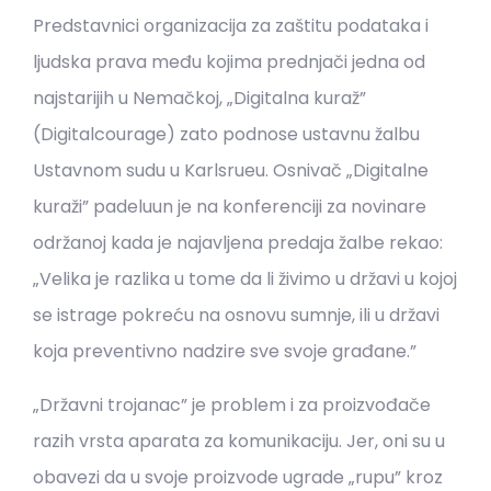
Predstavnici organizacija za zaštitu podataka i
ljudska prava među kojima prednjači jedna od
najstarijih u Nemačkoj, „Digitalna kuraž”
(Digitalcourage) zato podnose ustavnu žalbu
Ustavnom sudu u Karlsrueu. Osnivač „Digitalne
kuraži” padeluun je na konferenciji za novinare
održanoj kada je najavljena predaja žalbe rekao:
„Velika je razlika u tome da li živimo u državi u kojoj
se istrage pokreću na osnovu sumnje, ili u državi
koja preventivno nadzire sve svoje građane.”
„Državni trojanac” je problem i za proizvođače
razih vrsta aparata za komunikaciju. Jer, oni su u
obavezi da u svoje proizvode ugrade „rupu” kroz