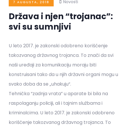
Novosti
7 AUGUSTA, 2018
Država i njen “trojanac”:
svi su sumnjivi
U leto 2017. je zakonski odobreno korišćenje
takozvanog državnog trojanca. To znači da svi
naši uređaji za komunikaciju moraju biti
konstruisani tako da u njih državni organi mogu u
svako doba da se „uhakuju“.
Tehnička “zadnja vrata” u aparate bi bila na
raspolaganju policiji, ali i tajnim službama i
kriminalcima. U leto 2017. je zakonski odobreno
korišćenje takozvanog državnog trojanca. To