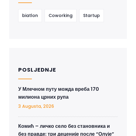
biatlon
Coworking
Startup
POSLJEDNJE
У Млечном путу можда вреба 170
милиона црних рупа
3 Augusta, 2026
Комић – личко село без становника и
без правде: три деценије после “Олује”