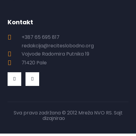
Kontakt
+387 65 695 817
redakcija@reciteslobodno.org
Vojvode Radomira Putnika 19
71420 Pale
Sva prava zadržana © 2012 Mreža NVO RS. Sajt
dizajnirao
NF-tel d.o.o